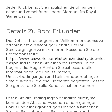
Jeder Klick bringt Sie möglichen Belohnungen
näher und verschönert jeden Moment im Royal
Game Casino.
Details Zu Boni Erkunden
Die Details Ihres begehrten Willkommensbonus zu
erfahren, ist ein wichtiger Schritt, um Ihr
Spielvergnügen zu maximieren. Besuchen Sie die
Promotionsseite
https://www.ibisworld.com/lists/mx/industry/downloa
d.aspx
und tauchen Sie ein in die Details – hier
beginnt die Magie. Achten Sie auf essenzielle
Informationen wie Bonussummen,
Umsatzbedingungen und teilnahmeberechtigte
Spiele. Wenn Sie diese Elemente begreifen, wissen
Sie genau, wie Sie alle Benefits nutzen können.
Lesen Sie die Bedingungen gründlich durch; sie
können den Abstand zwischen einem geringen
Bonus und einer großartigen Chance ausmachen.
Stellen Sie sicher, dass Sie alle Termine und