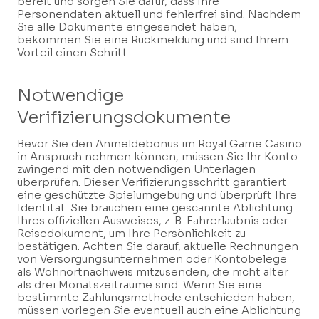
bereit und sorgen Sie dafür, dass Ihre
Personendaten aktuell und fehlerfrei sind. Nachdem
Sie alle Dokumente eingesendet haben,
bekommen Sie eine Rückmeldung und sind Ihrem
Vorteil einen Schritt.
Notwendige
Verifizierungsdokumente
Bevor Sie den Anmeldebonus im Royal Game Casino
in Anspruch nehmen können, müssen Sie Ihr Konto
zwingend mit den notwendigen Unterlagen
überprüfen. Dieser Verifizierungsschritt garantiert
eine geschützte Spielumgebung und überprüft Ihre
Identität. Sie brauchen eine gescannte Ablichtung
Ihres offiziellen Ausweises, z. B. Fahrerlaubnis oder
Reisedokument, um Ihre Persönlichkeit zu
bestätigen. Achten Sie darauf, aktuelle Rechnungen
von Versorgungsunternehmen oder Kontobelege
als Wohnortnachweis mitzusenden, die nicht älter
als drei Monatszeiträume sind. Wenn Sie eine
bestimmte Zahlungsmethode entschieden haben,
müssen vorlegen Sie eventuell auch eine Ablichtung