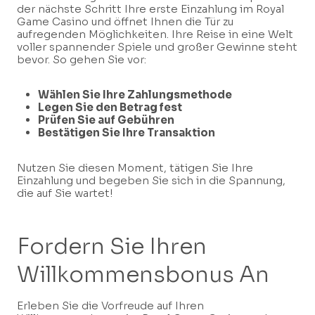
der nächste Schritt Ihre erste Einzahlung im Royal
Game Casino und öffnet Ihnen die Tür zu
aufregenden Möglichkeiten. Ihre Reise in eine Welt
voller spannender Spiele und großer Gewinne steht
bevor. So gehen Sie vor:
Wählen Sie Ihre Zahlungsmethode
Legen Sie den Betrag fest
Prüfen Sie auf Gebühren
Bestätigen Sie Ihre Transaktion
Nutzen Sie diesen Moment, tätigen Sie Ihre
Einzahlung und begeben Sie sich in die Spannung,
die auf Sie wartet!
Fordern Sie Ihren
Willkommensbonus An
Erleben Sie die Vorfreude auf Ihren