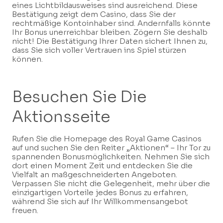
eines Lichtbildausweises sind ausreichend. Diese
Bestätigung zeigt dem Casino, dass Sie der
rechtmäßige Kontoinhaber sind. Andernfalls könnte
Ihr Bonus unerreichbar bleiben. Zögern Sie deshalb
nicht! Die Bestätigung Ihrer Daten sichert Ihnen zu,
dass Sie sich voller Vertrauen ins Spiel stürzen
können.
Besuchen Sie Die
Aktionsseite
Rufen Sie die Homepage des Royal Game Casinos
auf und suchen Sie den Reiter „Aktionen“ – Ihr Tor zu
spannenden Bonusmöglichkeiten. Nehmen Sie sich
dort einen Moment Zeit und entdecken Sie die
Vielfalt an maßgeschneiderten Angeboten.
Verpassen Sie nicht die Gelegenheit, mehr über die
einzigartigen Vorteile jedes Bonus zu erfahren,
während Sie sich auf Ihr Willkommensangebot
freuen.