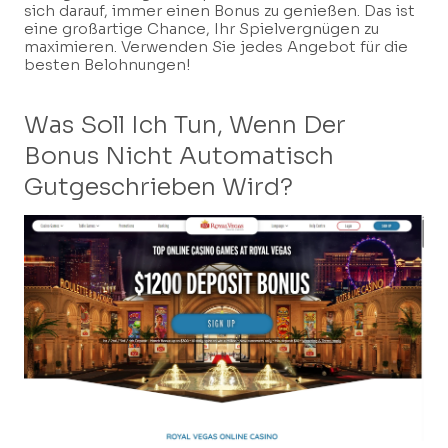
sich darauf, immer einen Bonus zu genießen. Das ist
eine großartige Chance, Ihr Spielvergnügen zu
maximieren. Verwenden Sie jedes Angebot für die
besten Belohnungen!
Was Soll Ich Tun, Wenn Der
Bonus Nicht Automatisch
Gutgeschrieben Wird?