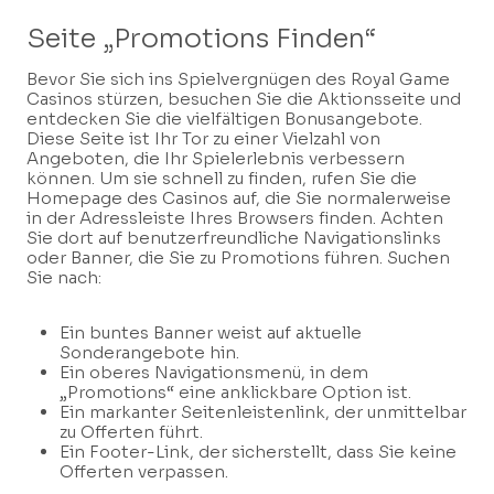
Seite „Promotions Finden“
Bevor Sie sich ins Spielvergnügen des Royal Game
Casinos stürzen, besuchen Sie die Aktionsseite und
entdecken Sie die vielfältigen Bonusangebote.
Diese Seite ist Ihr Tor zu einer Vielzahl von
Angeboten, die Ihr Spielerlebnis verbessern
können. Um sie schnell zu finden, rufen Sie die
Homepage des Casinos auf, die Sie normalerweise
in der Adressleiste Ihres Browsers finden. Achten
Sie dort auf benutzerfreundliche Navigationslinks
oder Banner, die Sie zu Promotions führen. Suchen
Sie nach:
Ein buntes Banner weist auf aktuelle
Sonderangebote hin.
Ein oberes Navigationsmenü, in dem
„Promotions“ eine anklickbare Option ist.
Ein markanter Seitenleistenlink, der unmittelbar
zu Offerten führt.
Ein Footer-Link, der sicherstellt, dass Sie keine
Offerten verpassen.