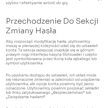
szybko i efektywnie wrócić do gry.
Przechodzenie Do Sekcji
Zmiany Hasła
Aby rozpocząć modyfikację hasła, użytkownicy
muszą w pierwszej kolejności udać się do ustawień
konta. Ta sekcja zazwyczaj znajduje się w górnym
prawym rogu interfejsu kasyna Slotsvader i często
jest symbolizowana przez ikonę koła zębatego lub
symbol użytkownika.
Po uzyskaniu dostępu do ustawień, ich układ może
się nieznacznie zmieniać w zależności od urządzenia
użytkownika, ale opcje konta powinny być jasno
oznaczone. Użytkownicy powinni poszukać zakładki
lub linku zatytułowanego „Bezpieczeństwo” lub
„Zarządzanie hasłami”.