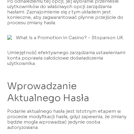
Po odnalezieniu tej opcji, jej wybranie przeniesie
użytkowników do właściwych opcji zarządzania
hasłami. Zaznajomienie się z tym układem jest
konieczne, aby zagwarantować płynne przejście do
procesu zmiany hasła.
Umiejętność efektywnego zarządzania ustawieniami
konta poprawia całościowe doświadczenia
użytkownika.
Wprowadzanie
Aktualnego Hasła
Podanie aktualnego hasła jest istotnym etapem w
procesie modyfikacji hasła, gdyż zapewnia, że zmiany
będzie mogła wprowadzać jedynie osoba
autoryzowana.