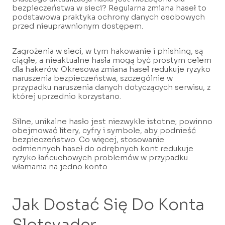
bezpieczeństwa w sieci? Regularna zmiana haseł to
podstawowa praktyka ochrony danych osobowych
przed nieuprawnionym dostępem.
Zagrożenia w sieci, w tym hakowanie i phishing, są
ciągłe, a nieaktualne hasła mogą być prostym celem
dla hakerów. Okresowa zmiana haseł redukuje ryzyko
naruszenia bezpieczeństwa, szczególnie w
przypadku naruszenia danych dotyczących serwisu, z
której uprzednio korzystano.
Silne, unikalne hasło jest niezwykle istotne; powinno
obejmować litery, cyfry i symbole, aby podnieść
bezpieczeństwo. Co więcej, stosowanie
odmiennych haseł do odrębnych kont redukuje
ryzyko łańcuchowych problemów w przypadku
włamania na jedno konto.
Jak Dostać Się Do Konta
Slotsvader