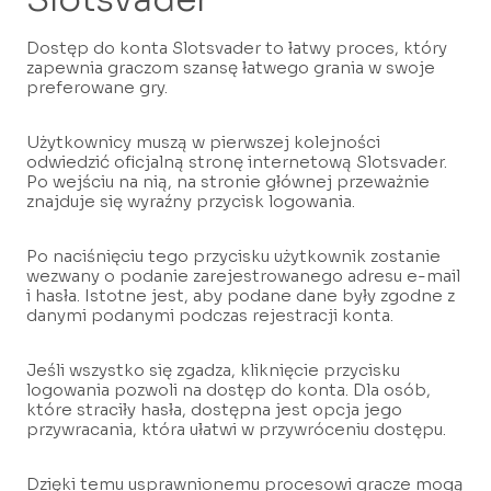
Dostęp do konta Slotsvader to łatwy proces, który
zapewnia graczom szansę łatwego grania w swoje
preferowane gry.
Użytkownicy muszą w pierwszej kolejności
odwiedzić oficjalną stronę internetową Slotsvader.
Po wejściu na nią, na stronie głównej przeważnie
znajduje się wyraźny przycisk logowania.
Po naciśnięciu tego przycisku użytkownik zostanie
wezwany o podanie zarejestrowanego adresu e-mail
i hasła. Istotne jest, aby podane dane były zgodne z
danymi podanymi podczas rejestracji konta.
Jeśli wszystko się zgadza, kliknięcie przycisku
logowania pozwoli na dostęp do konta. Dla osób,
które straciły hasła, dostępna jest opcja jego
przywracania, która ułatwi w przywróceniu dostępu.
Dzięki temu usprawnionemu procesowi gracze mogą