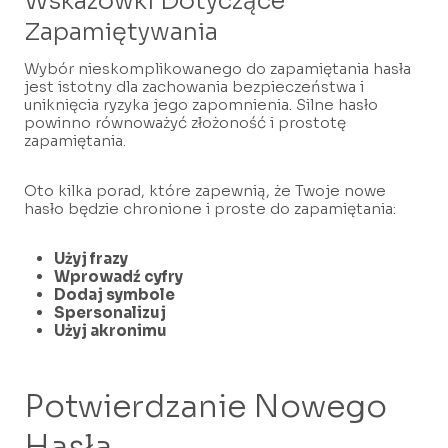
Wskazówki Dotyczące
Zapamiętywania
Wybór nieskomplikowanego do zapamiętania hasła
jest istotny dla zachowania bezpieczeństwa i
uniknięcia ryzyka jego zapomnienia. Silne hasło
powinno równoważyć złożoność i prostotę
zapamiętania.
Oto kilka porad, które zapewnią, że Twoje nowe
hasło będzie chronione i proste do zapamiętania:
Użyj frazy
Wprowadź cyfry
Dodaj symbole
Spersonalizuj
Użyj akronimu
Potwierdzanie Nowego
Hasła