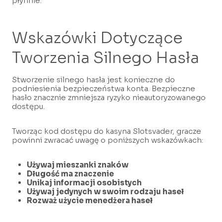
płynnie.
Wskazówki Dotyczące
Tworzenia Silnego Hasła
Stworzenie silnego hasła jest konieczne do
podniesienia bezpieczeństwa konta. Bezpieczne
hasło znacznie zmniejsza ryzyko nieautoryzowanego
dostępu.
Tworząc kod dostępu do kasyna Slotsvader, gracze
powinni zwracać uwagę o poniższych wskazówkach:
Używaj mieszanki znaków
Długość ma znaczenie
Unikaj informacji osobistych
Używaj jedynych w swoim rodzaju haseł
Rozważ użycie menedżera haseł