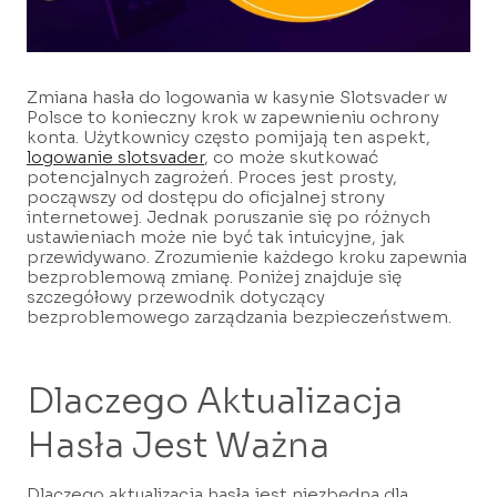
Zmiana hasła do logowania w kasynie Slotsvader w
Polsce to konieczny krok w zapewnieniu ochrony
konta. Użytkownicy często pomijają ten aspekt,
logowanie slotsvader
, co może skutkować
potencjalnych zagrożeń. Proces jest prosty,
począwszy od dostępu do oficjalnej strony
internetowej. Jednak poruszanie się po różnych
ustawieniach może nie być tak intuicyjne, jak
przewidywano. Zrozumienie każdego kroku zapewnia
bezproblemową zmianę. Poniżej znajduje się
szczegółowy przewodnik dotyczący
bezproblemowego zarządzania bezpieczeństwem.
Dlaczego Aktualizacja
Hasła Jest Ważna
Dlaczego aktualizacja hasła jest niezbędna dla