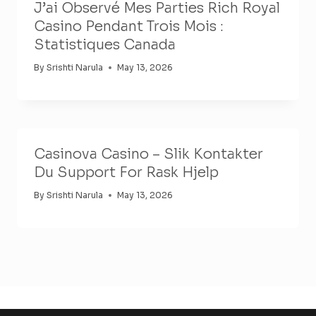
J’ai Observé Mes Parties Rich Royal
Casino Pendant Trois Mois :
Statistiques Canada
By
Srishti Narula
May 13, 2026
Casinova Casino – Slik Kontakter
Du Support For Rask Hjelp
By
Srishti Narula
May 13, 2026