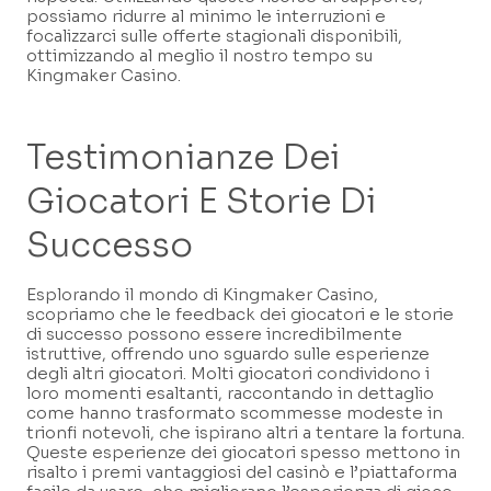
possiamo ridurre al minimo le interruzioni e
focalizzarci sulle offerte stagionali disponibili,
ottimizzando al meglio il nostro tempo su
Kingmaker Casino.
Testimonianze Dei
Giocatori E Storie Di
Successo
Esplorando il mondo di Kingmaker Casino,
scopriamo che le feedback dei giocatori e le storie
di successo possono essere incredibilmente
istruttive, offrendo uno sguardo sulle esperienze
degli altri giocatori. Molti giocatori condividono i
loro momenti esaltanti, raccontando in dettaglio
come hanno trasformato scommesse modeste in
trionfi notevoli, che ispirano altri a tentare la fortuna.
Queste esperienze dei giocatori spesso mettono in
risalto i premi vantaggiosi del casinò e l’piattaforma