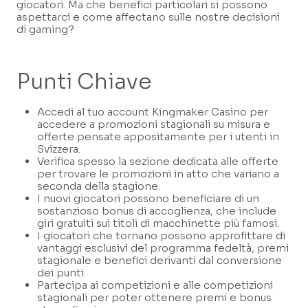
giocatori. Ma che benefici particolari si possono
aspettarci e come affectano sulle nostre decisioni
di gaming?
Punti Chiave
Accedi al tuo account Kingmaker Casino per
accedere a promozioni stagionali su misura e
offerte pensate appositamente per i utenti in
Svizzera.
Verifica spesso la sezione dedicata alle offerte
per trovare le promozioni in atto che variano a
seconda della stagione.
I nuovi giocatori possono beneficiare di un
sostanzioso bonus di accoglienza, che include
giri gratuiti sui titoli di macchinette più famosi.
I giocatori che tornano possono approfittare di
vantaggi esclusivi del programma fedeltà, premi
stagionale e benefici derivanti dal conversione
dei punti.
Partecipa ai competizioni e alle competizioni
stagionali per poter ottenere premi e bonus