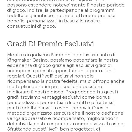
possono estendere notevolmente il nostro periodo
di gioco. Inoltre, la partecipazione ai programmi
fedeltà ci garantisce inoltre di ottenere preziosi
benefici personalizzati in base alle nostre
consuetudini di gioco.
Gradi Di Premio Esclusivi
Mentre ci godiamo l’ambiente entusiasmante di
Kingmaker Casino, possiamo potenziare la nostra
esperienza di gioco grazie agli esclusivi gradi di
ricompensa pensati appositamente per i utenti
regolari. Questi livelli esclusivi non solo
ricompensano la nostra fedeltà, ma ci offrono anche
molteplici benefici per i soci che possono
migliorare il nostro gioco. Progredendo tra questi
gradi, troviamo vantaggi esclusivi come bonus
personalizzati, percentuali di profitto più alte sui
punti fedeltà e inviti a eventi speciali. Questo
metodo organizzato assicura che il nostro dedizione
venga apprezzato e ricompensato, migliorando in
definitiva la nostra esperienza complessiva al casino.
Sfruttando questi livelli ben progettati, ci