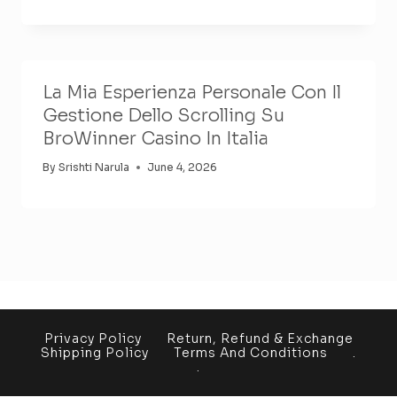
La Mia Esperienza Personale Con Il
Gestione Dello Scrolling Su
BroWinner Casino In Italia
By
Srishti Narula
June 4, 2026
Privacy Policy
Return, Refund & Exchange
Shipping Policy
Terms And Conditions
.
.