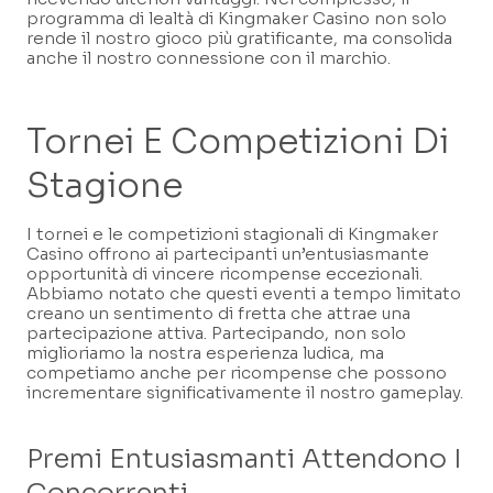
programma di lealtà di Kingmaker Casino non solo
rende il nostro gioco più gratificante, ma consolida
anche il nostro connessione con il marchio.
Tornei E Competizioni Di
Stagione
I tornei e le competizioni stagionali di Kingmaker
Casino offrono ai partecipanti un’entusiasmante
opportunità di vincere ricompense eccezionali.
Abbiamo notato che questi eventi a tempo limitato
creano un sentimento di fretta che attrae una
partecipazione attiva. Partecipando, non solo
miglioriamo la nostra esperienza ludica, ma
competiamo anche per ricompense che possono
incrementare significativamente il nostro gameplay.
Premi Entusiasmanti Attendono I