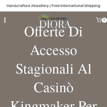
Skip
Handcrafted Jewellery | Free International Shipping
to
content
UNCATEGORIZED
0
Offerte Di
Accesso
Stagionali Al
Casinò
Kingmaker Per