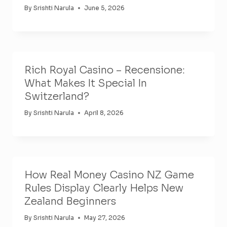
By
Srishti Narula
June 5, 2026
Rich Royal Casino – Recensione:
What Makes It Special In
Switzerland?
By
Srishti Narula
April 8, 2026
How Real Money Casino NZ Game
Rules Display Clearly Helps New
Zealand Beginners
By
Srishti Narula
May 27, 2026