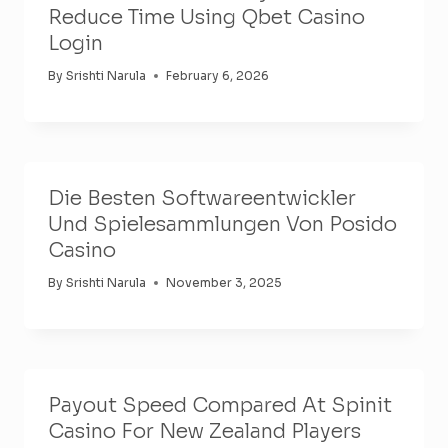
Reduce Time Using Qbet Casino
Login
By
Srishti Narula
February 6, 2026
Die Besten Softwareentwickler
Und Spielesammlungen Von Posido
Casino
By
Srishti Narula
November 3, 2025
Payout Speed Compared At Spinit
Casino For New Zealand Players