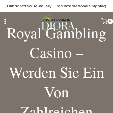
Skip
Handcrafted Jewellery | Free International Shipping
to
content
UNCATEGORIZED
0
Royal Gambling
Casino –
Werden Sie Ein
Von
Zahlreichen