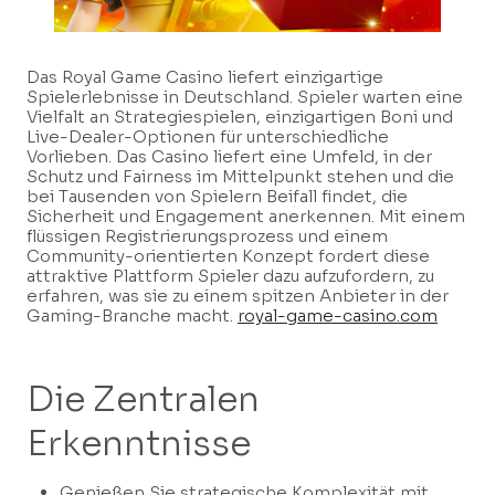
Das Royal Game Casino liefert einzigartige
Spielerlebnisse in Deutschland. Spieler warten eine
Vielfalt an Strategiespielen, einzigartigen Boni und
Live-Dealer-Optionen für unterschiedliche
Vorlieben. Das Casino liefert eine Umfeld, in der
Schutz und Fairness im Mittelpunkt stehen und die
bei Tausenden von Spielern Beifall findet, die
Sicherheit und Engagement anerkennen. Mit einem
flüssigen Registrierungsprozess und einem
Community-orientierten Konzept fordert diese
attraktive Plattform Spieler dazu aufzufordern, zu
erfahren, was sie zu einem spitzen Anbieter in der
Gaming-Branche macht.
royal-game-casino.com
Die Zentralen
Erkenntnisse
Genießen Sie strategische Komplexität mit