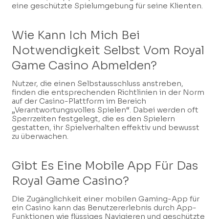
eine geschützte Spielumgebung für seine Klienten.
Wie Kann Ich Mich Bei
Notwendigkeit Selbst Vom Royal
Game Casino Abmelden?
Nutzer, die einen Selbstausschluss anstreben,
finden die entsprechenden Richtlinien in der Norm
auf der Casino-Plattform im Bereich
„Verantwortungsvolles Spielen“. Dabei werden oft
Sperrzeiten festgelegt, die es den Spielern
gestatten, ihr Spielverhalten effektiv und bewusst
zu überwachen.
Gibt Es Eine Mobile App Für Das
Royal Game Casino?
Die Zugänglichkeit einer mobilen Gaming-App für
ein Casino kann das Benutzererlebnis durch App-
Funktionen wie flüssiges Navigieren und geschützte