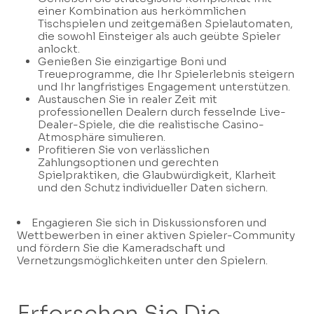
einer Kombination aus herkömmlichen
Tischspielen und zeitgemäßen Spielautomaten,
die sowohl Einsteiger als auch geübte Spieler
anlockt.
Genießen Sie einzigartige Boni und
Treueprogramme, die Ihr Spielerlebnis steigern
und Ihr langfristiges Engagement unterstützen.
Austauschen Sie in realer Zeit mit
professionellen Dealern durch fesselnde Live-
Dealer-Spiele, die die realistische Casino-
Atmosphäre simulieren.
Profitieren Sie von verlässlichen
Zahlungsoptionen und gerechten
Spielpraktiken, die Glaubwürdigkeit, Klarheit
und den Schutz individueller Daten sichern.
Engagieren Sie sich in Diskussionsforen und
Wettbewerben in einer aktiven Spieler-Community
und fördern Sie die Kameradschaft und
Vernetzungsmöglichkeiten unter den Spielern.
Erforschen Sie Die