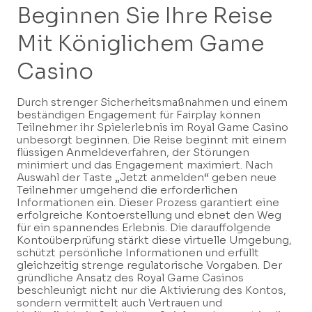
Beginnen Sie Ihre Reise
Mit Königlichem Game
Casino
Durch strenger Sicherheitsmaßnahmen und einem
beständigen Engagement für Fairplay können
Teilnehmer ihr Spielerlebnis im Royal Game Casino
unbesorgt beginnen. Die Reise beginnt mit einem
flüssigen Anmeldeverfahren, der Störungen
minimiert und das Engagement maximiert. Nach
Auswahl der Taste „Jetzt anmelden“ geben neue
Teilnehmer umgehend die erforderlichen
Informationen ein. Dieser Prozess garantiert eine
erfolgreiche Kontoerstellung und ebnet den Weg
für ein spannendes Erlebnis. Die darauffolgende
Kontoüberprüfung stärkt diese virtuelle Umgebung,
schützt persönliche Informationen und erfüllt
gleichzeitig strenge regulatorische Vorgaben. Der
gründliche Ansatz des Royal Game Casinos
beschleunigt nicht nur die Aktivierung des Kontos,
sondern vermittelt auch Vertrauen und