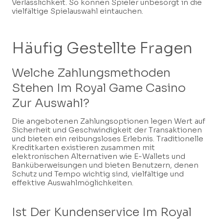
Verlässlichkeit. So können Spieler unbesorgt in die
vielfältige Spielauswahl eintauchen.
Häufig Gestellte Fragen
Welche Zahlungsmethoden
Stehen Im Royal Game Casino
Zur Auswahl?
Die angebotenen Zahlungsoptionen legen Wert auf
Sicherheit und Geschwindigkeit der Transaktionen
und bieten ein reibungsloses Erlebnis. Traditionelle
Kreditkarten existieren zusammen mit
elektronischen Alternativen wie E-Wallets und
Banküberweisungen und bieten Benutzern, denen
Schutz und Tempo wichtig sind, vielfältige und
effektive Auswahlmöglichkeiten.
Ist Der Kundenservice Im Royal