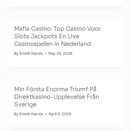
Mafia Casino: Top Casino Voor
Slots Jackpots En Live
Casinospelen In Nederland
By
Srishti Narula
May 29, 2026
Min Första Enorma Triumf På
Direktkasino-Upplevelse Från
Sverige
By
Srishti Narula
April 8, 2026