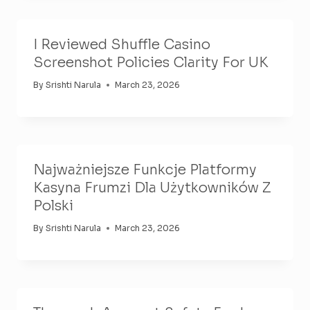
I Reviewed Shuffle Casino
Screenshot Policies Clarity For UK
By
Srishti Narula
March 23, 2026
Najważniejsze Funkcje Platformy
Kasyna Frumzi Dla Użytkowników Z
Polski
By
Srishti Narula
March 23, 2026