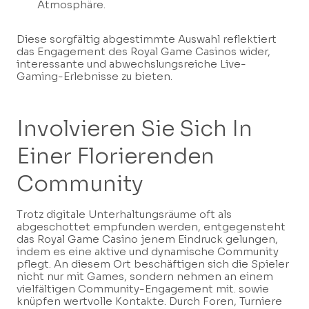
Atmosphäre.
Diese sorgfältig abgestimmte Auswahl reflektiert
das Engagement des Royal Game Casinos wider,
interessante und abwechslungsreiche Live-
Gaming-Erlebnisse zu bieten.
Involvieren Sie Sich In
Einer Florierenden
Community
Trotz digitale Unterhaltungsräume oft als
abgeschottet empfunden werden, entgegensteht
das Royal Game Casino jenem Eindruck gelungen,
indem es eine aktive und dynamische Community
pflegt. An diesem Ort beschäftigen sich die Spieler
nicht nur mit Games, sondern nehmen an einem
vielfältigen Community-Engagement mit. sowie
knüpfen wertvolle Kontakte. Durch Foren, Turniere