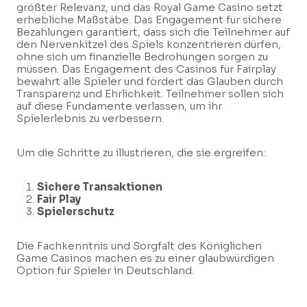
größter Relevanz, und das Royal Game Casino setzt
erhebliche Maßstäbe. Das Engagement für sichere
Bezahlungen garantiert, dass sich die Teilnehmer auf
den Nervenkitzel des Spiels konzentrieren dürfen,
ohne sich um finanzielle Bedrohungen sorgen zu
müssen. Das Engagement des Casinos für Fairplay
bewahrt alle Spieler und fördert das Glauben durch
Transparenz und Ehrlichkeit. Teilnehmer sollen sich
auf diese Fundamente verlassen, um ihr
Spielerlebnis zu verbessern.
Um die Schritte zu illustrieren, die sie ergreifen:
Sichere Transaktionen
Fair Play
Spielerschutz
Die Fachkenntnis und Sorgfalt des Königlichen
Game Casinos machen es zu einer glaubwürdigen
Option für Spieler in Deutschland.