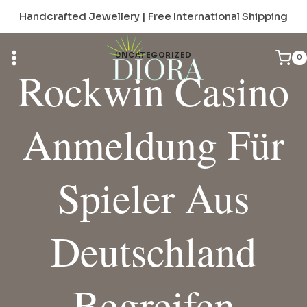
Skip
Handcrafted Jewellery | Free International Shipping
to
content
UNCATEGORIZED
0
Rockwin Casino
Anmeldung Für
Spieler Aus
Deutschland
Begreifen