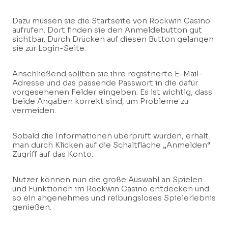
Dazu müssen sie die Startseite von Rockwin Casino
aufrufen. Dort finden sie den Anmeldebutton gut
sichtbar. Durch Drücken auf diesen Button gelangen
sie zur Login-Seite.
Anschließend sollten sie ihre registrierte E-Mail-
Adresse und das passende Passwort in die dafür
vorgesehenen Felder eingeben. Es ist wichtig, dass
beide Angaben korrekt sind, um Probleme zu
vermeiden.
Sobald die Informationen überprüft wurden, erhält
man durch Klicken auf die Schaltfläche „Anmelden“
Zugriff auf das Konto.
Nutzer können nun die große Auswahl an Spielen
und Funktionen im Rockwin Casino entdecken und
so ein angenehmes und reibungsloses Spielerlebnis
genießen.