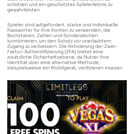
schützen und ein geschütztes Spielerlebnis zu
gewährleisten.
Spieler sind aufgefordert, starke und individuelle
Passwörter für ihre Konten zu verwenden, die
Buchstaben, Zahlen und Sonderzeichen
kombinieren, um den Schutz vor unerlaubtem
Zugang zu verbessern. Die Aktivierung der Zwei-
Faktor-Authentifizierung (2FA) bietet eine
zusätzliche Sicherheitsebene, da Nutzer ihre
Identität über eine alternative Methode,
beispielsweise ein Mobilgerät, verifizieren müssen.