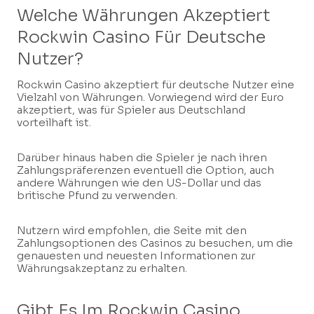
Welche Währungen Akzeptiert
Rockwin Casino Für Deutsche
Nutzer?
Rockwin Casino akzeptiert für deutsche Nutzer eine
Vielzahl von Währungen. Vorwiegend wird der Euro
akzeptiert, was für Spieler aus Deutschland
vorteilhaft ist.
Darüber hinaus haben die Spieler je nach ihren
Zahlungspräferenzen eventuell die Option, auch
andere Währungen wie den US-Dollar und das
britische Pfund zu verwenden.
Nutzern wird empfohlen, die Seite mit den
Zahlungsoptionen des Casinos zu besuchen, um die
genauesten und neuesten Informationen zur
Währungsakzeptanz zu erhalten.
Gibt Es Im Rockwin Casino