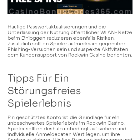
Häufige Passwortaktualisierungen und die
Unterlassung der Nutzung öffentlicher WLAN-Netze
beim Einloggen reduzieren ebenfalls Risiken.
Zusätzlich sollten Spieler aufmerksam gegenüber
Phishing-Versuchen sein und suspekte Aktivitäten
dem Kundensupport von Rockwin Casino berichten.
Tipps Für Ein
Störungsfreies
Spielerlebnis
Ein geschütztes Konto ist die Grundlage für ein
unbeschwertes Spielerlebnis im Rockwin Casino.
Spieler sollten deshalb unbedingt auf sichere und
individuelle Anmeldedaten Wert legen, um ihre
Konten zu sichern. Häufige Passwortänderungen und