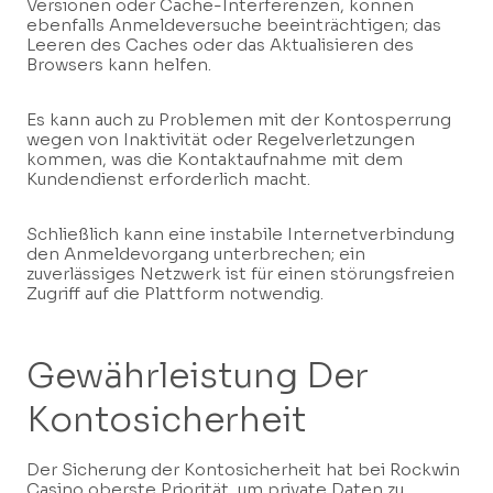
Versionen oder Cache-Interferenzen, können
ebenfalls Anmeldeversuche beeinträchtigen; das
Leeren des Caches oder das Aktualisieren des
Browsers kann helfen.
Es kann auch zu Problemen mit der Kontosperrung
wegen von Inaktivität oder Regelverletzungen
kommen, was die Kontaktaufnahme mit dem
Kundendienst erforderlich macht.
Schließlich kann eine instabile Internetverbindung
den Anmeldevorgang unterbrechen; ein
zuverlässiges Netzwerk ist für einen störungsfreien
Zugriff auf die Plattform notwendig.
Gewährleistung Der
Kontosicherheit
Der Sicherung der Kontosicherheit hat bei Rockwin
Casino oberste Priorität, um private Daten zu