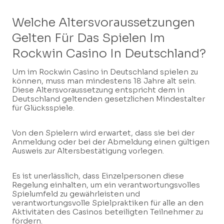
Welche Altersvoraussetzungen
Gelten Für Das Spielen Im
Rockwin Casino In Deutschland?
Um im Rockwin Casino in Deutschland spielen zu
können, muss man mindestens 18 Jahre alt sein.
Diese Altersvoraussetzung entspricht dem in
Deutschland geltenden gesetzlichen Mindestalter
für Glücksspiele.
Von den Spielern wird erwartet, dass sie bei der
Anmeldung oder bei der Abmeldung einen gültigen
Ausweis zur Altersbestätigung vorlegen.
Es ist unerlässlich, dass Einzelpersonen diese
Regelung einhalten, um ein verantwortungsvolles
Spielumfeld zu gewährleisten und
verantwortungsvolle Spielpraktiken für alle an den
Aktivitäten des Casinos beteiligten Teilnehmer zu
fördern.