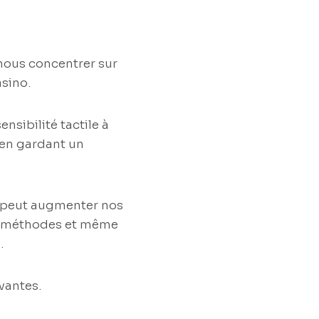
nous concentrer sur
asino.
nsibilité tactile à
 en gardant un
es peut augmenter nos
es méthodes et même
.
vantes.