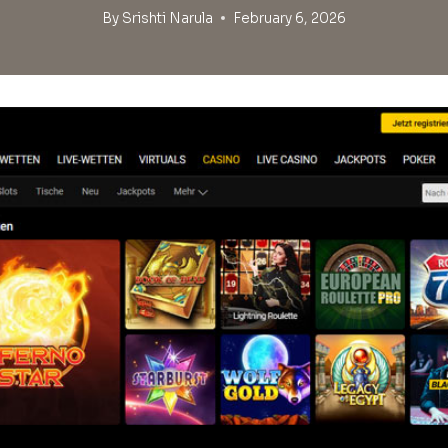
By
Srishti Narula
February 6, 2026