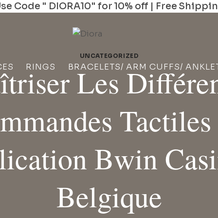
se Code " DIORA10" for 10% off | Free Shippi
UNCATEGORIZED
CES
RINGS
BRACELETS/ ARM CUFFS/ ANKLE
triser Les Différe
mmandes Tactiles
lication Bwin Cas
Belgique