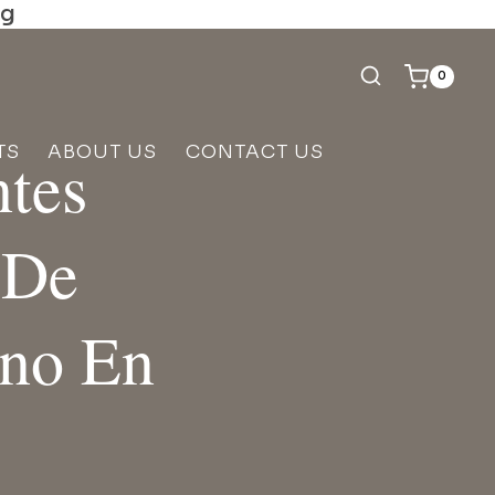
ng
0
TS
ABOUT US
CONTACT US
ntes
 De
ino En