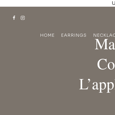
U
Skip
to
content
HOME
EARRINGS
NECKLA
Maî
Co
L’app