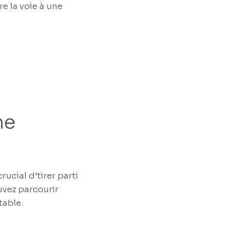
e la voie à une
ne
rucial d’tirer parti
uvez parcourir
table.