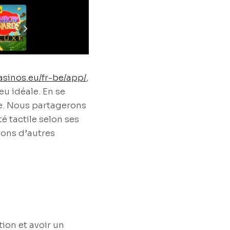
asinos.eu/fr-be/app/
,
u idéale. En se
ise. Nous partagerons
é tactile selon ses
ons d’autres
tion et avoir un