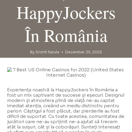
HappyJockers
În România
By
Srishti Narula
December 25, 2025
Experiența noastră la HappyJockers în România a
fost un mix captivant de succese și eșecuri. Designul
modern și atmosfera plină de viață ne-au captat
imediat atenția, creând un mediu distinctiv pentru
pariori. Câștigul a fost plăcut, dar pierderile au fost
dificil de suportat. Cu toate acestea, comunitatea de
jucători care ne-au sprijinit ne-a ajutat să trecem
atât la suișuri, cât și la coborâșuri. Sunteți interesați