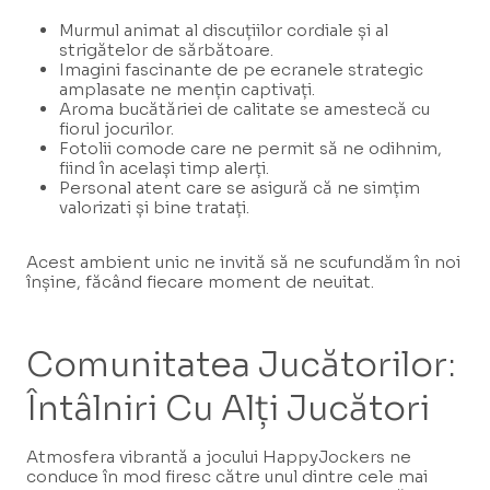
Murmul animat al discuțiilor cordiale și al
strigătelor de sărbătoare.
Imagini fascinante de pe ecranele strategic
amplasate ne mențin captivați.
Aroma bucătăriei de calitate se amestecă cu
fiorul jocurilor.
Fotolii comode care ne permit să ne odihnim,
fiind în același timp alerți.
Personal atent care se asigură că ne simțim
valorizati și bine tratați.
Acest ambient unic ne invită să ne scufundăm în noi
înșine, făcând fiecare moment de neuitat.
Comunitatea Jucătorilor:
Întâlniri Cu Alți Jucători
Atmosfera vibrantă a jocului HappyJockers ne
conduce în mod firesc către unul dintre cele mai