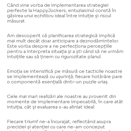
Când vine vorba de implementarea strategiei
perfecte la HappyJockers, entuziasmul constă în
găsirea unui echilibru ideal între intuiție și riscul
măsurat.
Am descoperit că planificarea strategică implică
mai mult decât doar anticipare a deznodămintelor.
Este vorba despre a ne perfecționa percepțiile
pentru a interpreta situația și a ști când să ne urmăm
intuițiile sau să ținem cu rigurozitate planul.
Emoția se intensifică pe măsură ce tacticile noastre
se implementează cu ușurință; fiecare hotărâre pare
o componentă esențială dintr-un puzzle uriaș.
Cele mai mari realizări ale noastre au provenit din
momente de implementare impecabilă, în care atât
intuiția, cât și evaluarea s-au aliniat ideal.
Fiecare triumf ne-a încurajat, reflectând asupra
preciziei și atenției cu care ne-am conceput