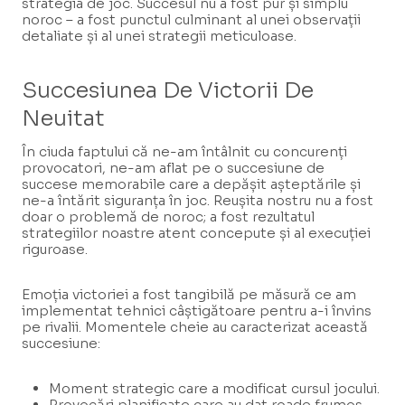
strategia de joc. Succesul nu a fost pur și simplu
noroc – a fost punctul culminant al unei observații
detaliate și al unei strategii meticuloase.
Succesiunea De Victorii De
Neuitat
În ciuda faptului că ne-am întâlnit cu concurenți
provocatori, ne-am aflat pe o succesiune de
succese memorabile care a depășit așteptările și
ne-a întărit siguranța în joc. Reușita nostru nu a fost
doar o problemă de noroc; a fost rezultatul
strategiilor noastre atent concepute și al execuției
riguroase.
Emoția victoriei a fost tangibilă pe măsură ce am
implementat tehnici câștigătoare pentru a-i învins
pe rivalii. Momentele cheie au caracterizat această
succesiune:
Moment strategic care a modificat cursul jocului.
Provocări planificate care au dat roade frumos.