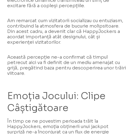
electronice dinamice transmiteau un simț de
excitare fără a copleși percepțiile.
Am remarcat cum vizitatorii socializau cu entuziasm,
contribuind la atmosfera de bucurie molipsitoare.
Din acest cadru, a devenit clar că HappyJockers a
acordat importanță atât designului, cât și
experienței vizitatorilor.
Această percepție ne-a confirmat că timpul
petrecut aici va fi definit de un mediu amenajat cu
grijă, pregătind baza pentru descoperirea unor trăiri
viitoare.
Emoția Jocului: Clipe
Câștigătoare
În timp ce ne povestim perioada trăit la
HappyJockers, emoția obținerii unui jackpot
surpriză ne-a înconjurat ca un flux de energie