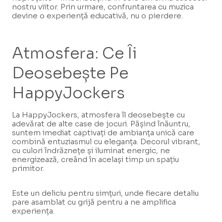
nostru viitor. Prin urmare, confruntarea cu muzica
devine o experiență educativă, nu o pierdere.
Atmosfera: Ce Îi
Deosebește Pe
HappyJockers
La HappyJockers, atmosfera îl deosebește cu
adevărat de alte case de jocuri. Pășind înăuntru,
suntem imediat captivați de ambianța unică care
combină entuziasmul cu eleganța. Decorul vibrant,
cu culori îndrăznețe și iluminat energic, ne
energizează, creând în același timp un spațiu
primitor.
Este un deliciu pentru simțuri, unde fiecare detaliu
pare asamblat cu grijă pentru a ne amplifica
experiența.