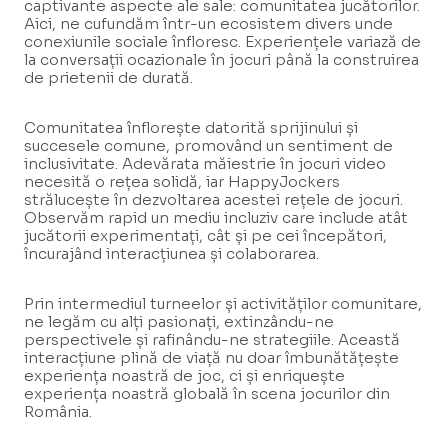
captivante aspecte ale sale: comunitatea jucătorilor.
Aici, ne cufundăm într-un ecosistem divers unde
conexiunile sociale înfloresc. Experiențele variază de
la conversații ocazionale în jocuri până la construirea
de prietenii de durată.
Comunitatea înflorește datorită sprijinului și
succesele comune, promovând un sentiment de
inclusivitate. Adevărata măiestrie în jocuri video
necesită o rețea solidă, iar HappyJockers
strălucește în dezvoltarea acestei rețele de jocuri.
Observăm rapid un mediu incluziv care include atât
jucătorii experimentați, cât și pe cei începători,
încurajând interacțiunea și colaborarea.
Prin intermediul turneelor și activităților comunitare,
ne legăm cu alți pasionați, extinzându-ne
perspectivele și rafinându-ne strategiile. Această
interacțiune plină de viață nu doar îmbunătățește
experiența noastră de joc, ci și enriquește
experiența noastră globală în scena jocurilor din
România.