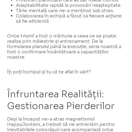
Adaptabilitate rapidă la provocări neașteptate.
Tărie mentală care ne-a menținut sub stres.
Colaborarea în echipă a făcut ca fiecare acțiune
să fie eficientă.
Orice triumf a fost o mărturie a ceea ce se poate
realiza prin măiestrie și antrenament. De la
formularea planului până la execuție, seria noastră a
fost o confirmare încântătoare a capacităților
noastre.
Îți poți închipui și tu că te aflai în vârf?
Înfruntarea Realității:
Gestionarea Pierderilor
Deși la început ne-a atras magnetismul
HappyJockers, a trebuit să ne antrenăm pentru
inevitabilele coborâșuri care acompaniază orice