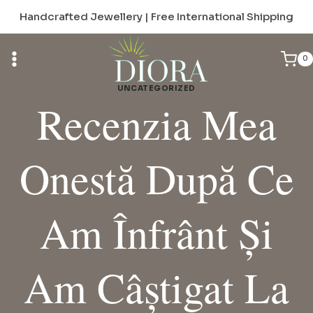
Skip
Handcrafted Jewellery | Free International Shipping
to
content
0
UNCATEGORIZED
Recenzia Mea
Onestă După Ce
Am Înfrânt Și
Am Câștigat La