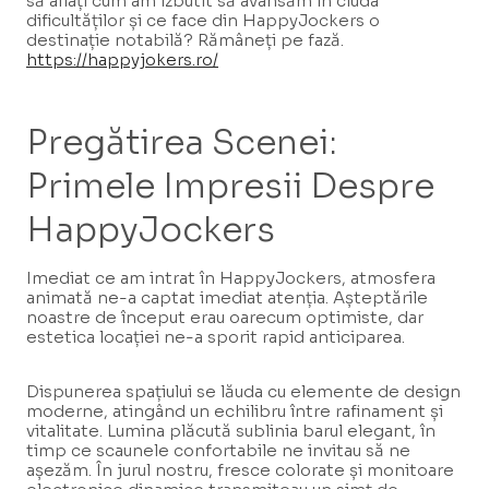
să aflați cum am izbutit să avansăm în ciuda
dificultăților și ce face din HappyJockers o
destinație notabilă? Rămâneți pe fază.
https://happyjokers.ro/
Pregătirea Scenei:
Primele Impresii Despre
HappyJockers
Imediat ce am intrat în HappyJockers, atmosfera
animată ne-a captat imediat atenția. Așteptările
noastre de început erau oarecum optimiste, dar
estetica locației ne-a sporit rapid anticiparea.
Dispunerea spațiului se lăuda cu elemente de design
moderne, atingând un echilibru între rafinament și
vitalitate. Lumina plăcută sublinia barul elegant, în
timp ce scaunele confortabile ne invitau să ne
așezăm. În jurul nostru, fresce colorate și monitoare