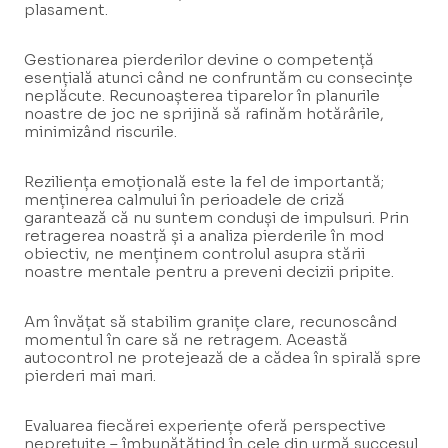
plasament.
Gestionarea pierderilor devine o competență
esențială atunci când ne confruntăm cu consecințe
neplăcute. Recunoașterea tiparelor în planurile
noastre de joc ne sprijină să rafinăm hotărârile,
minimizând riscurile.
Reziliența emoțională este la fel de importantă;
menținerea calmului în perioadele de criză
garantează că nu suntem conduși de impulsuri. Prin
retragerea noastră și a analiza pierderile în mod
obiectiv, ne menținem controlul asupra stării
noastre mentale pentru a preveni decizii pripite.
Am învățat să stabilim granițe clare, recunoscând
momentul în care să ne retragem. Această
autocontrol ne protejează de a cădea în spirală spre
pierderi mai mari.
Evaluarea fiecărei experiențe oferă perspective
neprețuite – îmbunătățind în cele din urmă succesul