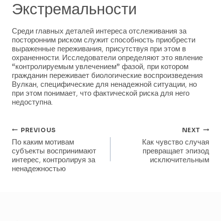
Экстремальности
Среди главных деталей интереса отслеживания за
посторонним риском служит способность приобрести
выраженные переживания, присутствуя при этом в
охраненности. Исследователи определяют это явление
“контролируемым увлечением” фазой, при котором
гражданин переживает биологические воспроизведения
Вулкан, специфические для ненадежной ситуации, но
при этом понимает, что фактической риска для него
недоступна.
Post
PREVIOUS
NEXT
По каким мотивам
Как чувство случая
Navigation
субъекты воспринимают
превращает эпизод
интерес, контролируя за
исключительным
ненадежностью