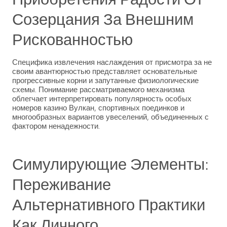
Созерцания За Внешним
Рискованностью
Специфика извлечения наслаждения от присмотра за не
своим авантюрностью представляет основательные
прогрессивные корни и запутанные физиологические
схемы. Понимание рассматриваемого механизма
облегчает интерпретировать популярность особых
номеров казино Вулкан, спортивных поединков и
многообразных вариантов увеселений, объединенных с
фактором ненадежности.
Симулирующие Элементы:
Переживание
Альтернативного Практики
Как Личного