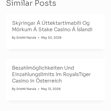
Similar Posts
Skýringar Á Úttektartímabili Og
Mörkum Á Stake Casino Á Íslandi
By
Srishti Narula
May 30, 2026
Bezahlmöglichkeiten Und
Einzahlungslimits Im RoyalsTiger
Casino In Österreich
By
Srishti Narula
May 13, 2026