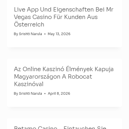
Live App Und Eigenschaften Bei Mr
Vegas Casino Für Kunden Aus
Österreich
By
Srishti Narula
May 13, 2026
Az Online Kaszinó Élmények Kapuja
Magyarországon A Robocat
Kaszinóval
By
Srishti Narula
April 8, 2026
Betamo Casino – Eintauchen Sie