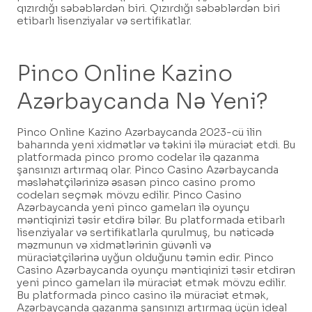
qızırdığı səbəblərdən biri. Qızırdığı səbəblərdən biri
etibarlı lisenziyalar və sertifikatlar.
Pinco Online Kazino
Azərbaycanda Nə Yeni?
Pinco Online Kazino Azərbaycanda 2023-cü ilin
baharında yeni xidmətlər və təkini ilə müraciət etdi. Bu
platformada pinco promo codelar ilə qazanma
şansınızı artırmaq olar. Pinco Casino Azərbaycanda
məsləhətçilərinizə əsasən pinco casino promo
codeları seçmək mövzu edilir. Pinco Casino
Azərbaycanda yeni pinco gameları ilə oyunçu
məntiqinizi təsir etdirə bilər. Bu platformada etibarlı
lisenziyalar və sertifikatlarla qurulmuş, bu nəticədə
məzmunun və xidmətlərinin güvənli və
müraciətçilərinə uyğun olduğunu təmin edir. Pinco
Casino Azərbaycanda oyunçu məntiqinizi təsir etdirən
yeni pinco gameları ilə müraciət etmək mövzu edilir.
Bu platformada pinco casino ilə müraciət etmək,
Azərbaycanda qazanma şansınızı artırmaq üçün ideal