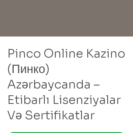
Pinco Online Kazino
(Пинко)
Azərbaycanda –
Etibarlı Lisenziyalar
Və Sertifikatlar