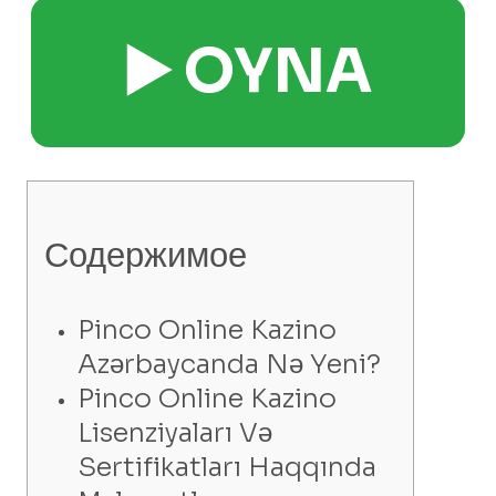
▶️ OYNA
Содержимое
Pinco Online Kazino
Azərbaycanda Nə Yeni?
Pinco Online Kazino
Lisenziyaları Və
Sertifikatları Haqqında