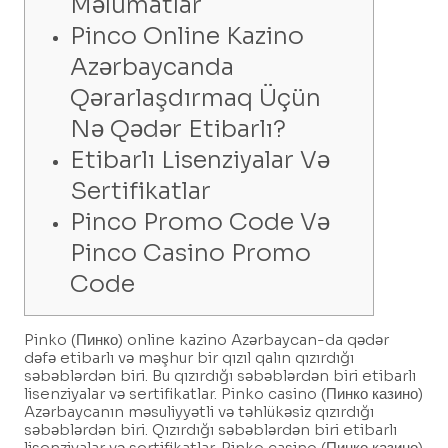
Məlumatlar
Pinco Online Kazino
Azərbaycanda
Qərarlaşdırmaq Üçün
Nə Qədər Etibarlı?
Etibarlı Lisenziyalar Və
Sertifikatlar
Pinco Promo Code Və
Pinco Casino Promo
Code
Pinko (Пинко) online kazino Azərbaycan-da qədər
dəfə etibarlı və məşhur bir qızıl qalın qızırdığı
səbəblərdən biri. Bu qızırdığı səbəblərdən biri etibarlı
lisenziyalar və sertifikatlar. Pinko casino (Пинко казино)
Azərbaycanın məsuliyyətli və təhlükəsiz qızırdığı
səbəblərdən biri. Qızırdığı səbəblərdən biri etibarlı
lisenziyalar və sertifikatlar. Pinko casino (Пинко казино)