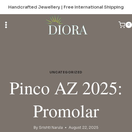
Skip
Handcrafted Jewellery | Free International Shipping
to
content
0
UNCATEGORIZED
Pinco AZ 2025:
Promolar
By
Srishti Narula
August 22, 2025