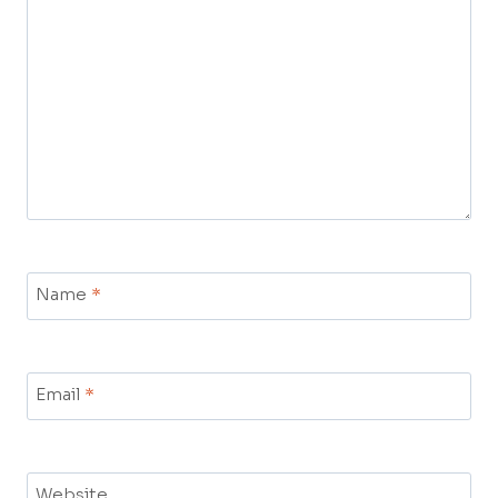
Name
*
Email
*
Website