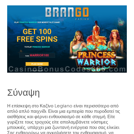
Σύναψη
Η επίσκεψη στο Καζίνο Legiano είναι περισσότερο από
απλό απλό παιχνίδι. Είναι μια εμπειρία που πυροδοτεί τις
αισθήσεις και φέρνει ενθουσιασμό σε κάθε στιγμή. Είτε
γυρίζετε τους τροχούς είτε απολαμβάνετε νόστιμες
μπουκιές, υπάρχει μια ζωντανή ενέργεια που σας ελκύει.
Σας ενθαρρύνω να αγκαλιάσετε τον ενθουσιασμό, να