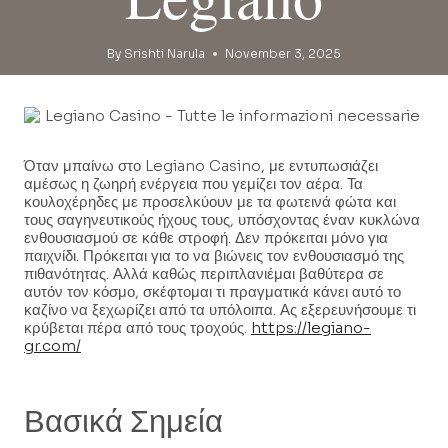
By
Srishti Narula
November 3, 2025
Όταν μπαίνω στο Legiano Casino, με εντυπωσιάζει
αμέσως η ζωηρή ενέργεια που γεμίζει τον αέρα. Τα
κουλοχέρηδες με προσελκύουν με τα φωτεινά φώτα και
τους σαγηνευτικούς ήχους τους, υπόσχοντας έναν κυκλώνα
ενθουσιασμού σε κάθε στροφή. Δεν πρόκειται μόνο για
παιχνίδι. Πρόκειται για το να βιώνεις τον ενθουσιασμό της
πιθανότητας. Αλλά καθώς περιπλανιέμαι βαθύτερα σε
αυτόν τον κόσμο, σκέφτομαι τι πραγματικά κάνει αυτό το
καζίνο να ξεχωρίζει από τα υπόλοιπα. Ας εξερευνήσουμε τι
κρύβεται πέρα από τους τροχούς.
https://legiano-
gr.com/
Βασικά Σημεία