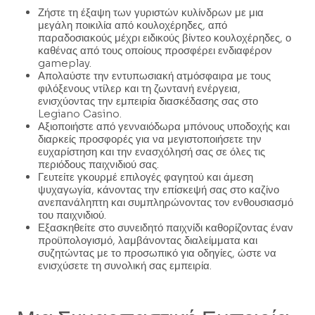
Ζήστε τη έξαψη των γυριστών κυλίνδρων με μια
μεγάλη ποικιλία από κουλοχέρηδες, από
παραδοσιακούς μέχρι ειδικούς βίντεο κουλοχέρηδες, ο
καθένας από τους οποίους προσφέρει ενδιαφέρον
gameplay.
Απολαύστε την εντυπωσιακή ατμόσφαιρα με τους
φιλόξενους ντίλερ και τη ζωντανή ενέργεια,
ενισχύοντας την εμπειρία διασκέδασης σας στο
Legiano Casino.
Αξιοποιήστε από γενναιόδωρα μπόνους υποδοχής και
διαρκείς προσφορές για να μεγιστοποιήσετε την
ευχαρίστηση και την ενασχόλησή σας σε όλες τις
περιόδους παιχνιδιού σας.
Γευτείτε γκουρμέ επιλογές φαγητού και άμεση
ψυχαγωγία, κάνοντας την επίσκεψή σας στο καζίνο
ανεπανάληπτη και συμπληρώνοντας τον ενθουσιασμό
του παιχνιδιού.
Εξασκηθείτε στο συνειδητό παιχνίδι καθορίζοντας έναν
προϋπολογισμό, λαμβάνοντας διαλείμματα και
συζητώντας με το προσωπικό για οδηγίες, ώστε να
ενισχύσετε τη συνολική σας εμπειρία.