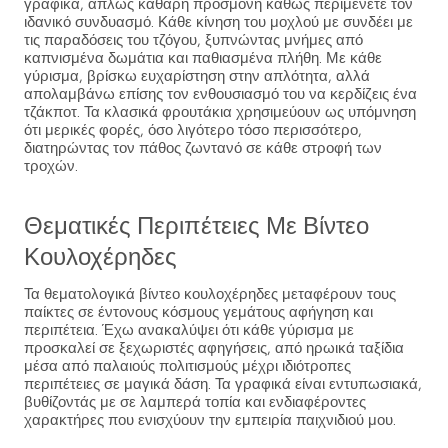
γραφικά, απλώς καθαρή προσμονή καθώς περιμένετε τον
ιδανικό συνδυασμό. Κάθε κίνηση του μοχλού με συνδέει με
τις παραδόσεις του τζόγου, ξυπνώντας μνήμες από
καπνισμένα δωμάτια και παθιασμένα πλήθη. Με κάθε
γύρισμα, βρίσκω ευχαρίστηση στην απλότητα, αλλά
απολαμβάνω επίσης τον ενθουσιασμό του να κερδίζεις ένα
τζάκποτ. Τα κλασικά φρουτάκια χρησιμεύουν ως υπόμνηση
ότι μερικές φορές, όσο λιγότερο τόσο περισσότερο,
διατηρώντας τον πάθος ζωντανό σε κάθε στροφή των
τροχών.
Θεματικές Περιπέτειες Με Βίντεο
Κουλοχέρηδες
Τα θεματολογικά βίντεο κουλοχέρηδες μεταφέρουν τους
παίκτες σε έντονους κόσμους γεμάτους αφήγηση και
περιπέτεια. Έχω ανακαλύψει ότι κάθε γύρισμα με
προσκαλεί σε ξεχωριστές αφηγήσεις, από ηρωικά ταξίδια
μέσα από παλαιούς πολιτισμούς μέχρι ιδιότροπες
περιπέτειες σε μαγικά δάση. Τα γραφικά είναι εντυπωσιακά,
βυθίζοντάς με σε λαμπερά τοπία και ενδιαφέροντες
χαρακτήρες που ενισχύουν την εμπειρία παιχνιδιού μου.