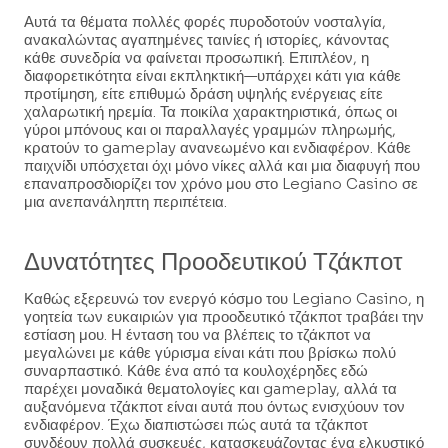
Αυτά τα θέματα πολλές φορές πυροδοτούν νοσταλγία,
ανακαλώντας αγαπημένες ταινίες ή ιστορίες, κάνοντας
κάθε συνεδρία να φαίνεται προσωπική. Επιπλέον, η
διαφορετικότητα είναι εκπληκτική—υπάρχει κάτι για κάθε
προτίμηση, είτε επιθυμώ δράση υψηλής ενέργειας είτε
χαλαρωτική ηρεμία. Τα ποικίλα χαρακτηριστικά, όπως οι
γύροι μπόνους και οι παραλλαγές γραμμών πληρωμής,
κρατούν το gameplay ανανεωμένο και ενδιαφέρον. Κάθε
παιχνίδι υπόσχεται όχι μόνο νίκες αλλά και μια διαφυγή που
επαναπροσδιορίζει τον χρόνο μου στο Legiano Casino σε
μια ανεπανάληπτη περιπέτεια.
Δυνατότητες Προοδευτικού Τζάκποτ
Καθώς εξερευνώ τον ενεργό κόσμο του Legiano Casino, η
γοητεία των ευκαιριών για προοδευτικό τζάκποτ τραβάει την
εστίαση μου. Η ένταση του να βλέπεις το τζάκποτ να
μεγαλώνει με κάθε γύρισμα είναι κάτι που βρίσκω πολύ
συναρπαστικό. Κάθε ένα από τα κουλοχέρηδες εδώ
παρέχει μοναδικά θεματολογίες και gameplay, αλλά τα
αυξανόμενα τζάκποτ είναι αυτά που όντως ενισχύουν τον
ενδιαφέρον. Έχω διαπιστώσει πώς αυτά τα τζάκποτ
συνδέουν πολλά συσκευές, κατασκευάζοντας ένα ελκυστικό