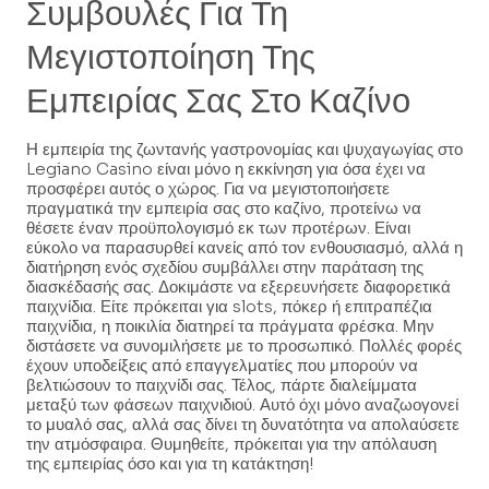
Συμβουλές Για Τη
Μεγιστοποίηση Της
Εμπειρίας Σας Στο Καζίνο
Η εμπειρία της ζωντανής γαστρονομίας και ψυχαγωγίας στο
Legiano Casino είναι μόνο η εκκίνηση για όσα έχει να
προσφέρει αυτός ο χώρος. Για να μεγιστοποιήσετε
πραγματικά την εμπειρία σας στο καζίνο, προτείνω να
θέσετε έναν προϋπολογισμό εκ των προτέρων. Είναι
εύκολο να παρασυρθεί κανείς από τον ενθουσιασμό, αλλά η
διατήρηση ενός σχεδίου συμβάλλει στην παράταση της
διασκέδασής σας. Δοκιμάστε να εξερευνήσετε διαφορετικά
παιχνίδια. Είτε πρόκειται για slots, πόκερ ή επιτραπέζια
παιχνίδια, η ποικιλία διατηρεί τα πράγματα φρέσκα. Μην
διστάσετε να συνομιλήσετε με το προσωπικό. Πολλές φορές
έχουν υποδείξεις από επαγγελματίες που μπορούν να
βελτιώσουν το παιχνίδι σας. Τέλος, πάρτε διαλείμματα
μεταξύ των φάσεων παιχνιδιού. Αυτό όχι μόνο αναζωογονεί
το μυαλό σας, αλλά σας δίνει τη δυνατότητα να απολαύσετε
την ατμόσφαιρα. Θυμηθείτε, πρόκειται για την απόλαυση
της εμπειρίας όσο και για τη κατάκτηση!