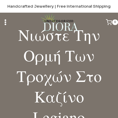
Skip
Handcrafted Jewellery | Free International Shipping
to
content
UNCATEGORIZED
0
Νιώστε Την
Ορμή Των
Τροχών Στο
Καζίνο
Legiano