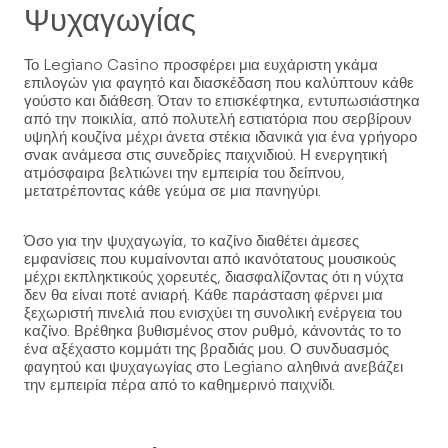
Ψυχαγωγίας
Το Legiano Casino προσφέρει μια ευχάριστη γκάμα
επιλογών για φαγητό και διασκέδαση που καλύπτουν κάθε
γούστο και διάθεση. Όταν το επισκέφτηκα, εντυπωσιάστηκα
από την ποικιλία, από πολυτελή εστιατόρια που σερβίρουν
υψηλή κουζίνα μέχρι άνετα στέκια ιδανικά για ένα γρήγορο
σνακ ανάμεσα στις συνεδρίες παιχνιδιού. Η ενεργητική
ατμόσφαιρα βελτιώνει την εμπειρία του δείπνου,
μετατρέποντας κάθε γεύμα σε μια πανηγύρι.
Όσο για την ψυχαγωγία, το καζίνο διαθέτει άμεσες
εμφανίσεις που κυμαίνονται από ικανότατους μουσικούς
μέχρι εκπληκτικούς χορευτές, διασφαλίζοντας ότι η νύχτα
δεν θα είναι ποτέ ανιαρή. Κάθε παράσταση φέρνει μια
ξεχωριστή πινελιά που ενισχύει τη συνολική ενέργεια του
καζίνο. Βρέθηκα βυθισμένος στον ρυθμό, κάνοντάς το το
ένα αξέχαστο κομμάτι της βραδιάς μου. Ο συνδυασμός
φαγητού και ψυχαγωγίας στο Legiano αληθινά ανεβάζει
την εμπειρία πέρα από το καθημερινό παιχνίδι.