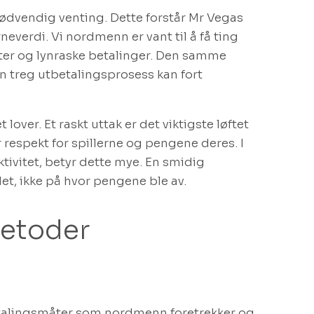
nødvendig venting. Dette forstår Mr Vegas
neverdi. Vi nordmenn er vant til å få ting
ster og lynraske betalinger. Den samme
En treg utbetalingsprosess kan fort
t lover. Et raskt uttak er det viktigste løftet
r respekt for spillerne og pengene deres. I
ktivitet, betyr dette mye. En smidig
et, ikke på hvor pengene ble av.
etoder
etalingsmåter som nordmenn foretrekker og