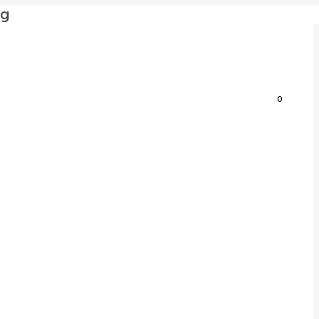
ng
0
ABOUT US
CONTACT US