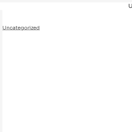
U
Skip
to
content
Uncategorized
Mr Vegas Casino 
Uttak Og Sikker 
HOME
EARRINGS
NECKLACE
Norge