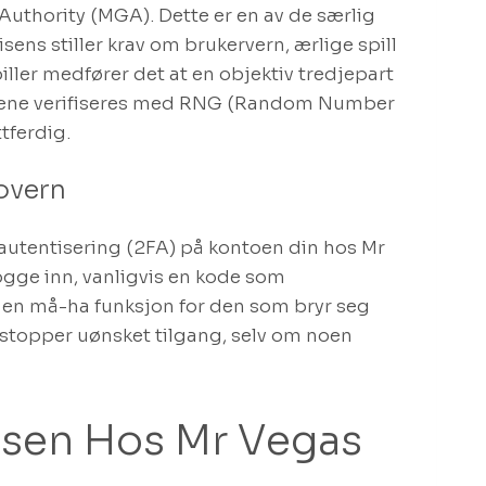
Authority (MGA). Dette er en av de særlig
sens stiller krav om brukervern, ærlige spill
piller medfører det at en objektiv tredjepart
pillene verifiseres med RNG (Random Number
ttferdig.
overn
r-autentisering (2FA) på kontoen din hos Mr
ogge inn, vanligvis en kode som
er en må-ha funksjon for den som bryr seg
 stopper uønsket tilgang, selv om noen
ssen Hos Mr Vegas