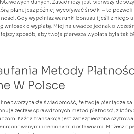
stawowych danych. Zasadniczy jest pierwszy depozy
tórą planujesz później wycofywać środki – to pozwoli
ści. Gdy wypełnisz warunki bonusu (jeśli z niego uż
yć
wniosek o wypłatę. Miej na uwadze jednak o wcześni
ejszy sposób, aby twoja pierwsza wypłata była tak b
ufania Metody Płatnośc
ne W Polsce
line tworzy także świadomość, że twoje pieniądze są
onuje zestaw sprawdzonych metod płatności, z któryc
czom. Każda transakcja jest zabezpieczona szyfrowa
licencjonowanymi i cenionymi dostawcami. Możesz o