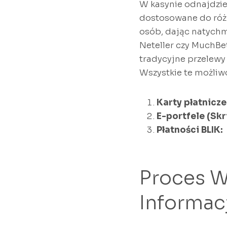
W kasynie odnajdzies
dostosowane do różn
osób, dając natychm
Neteller czy MuchBe
tradycyjne przelewy
Wszystkie te możliw
Karty płatnicze
E-portfele (Skri
Płatności BLIK:
Proces W
Informac