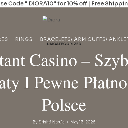
se Code " DIORA10" for 10% off | Free Shippi
CES
RINGS
BRACELETS/ ARM CUFFS/ ANKLE
UNCATEGORIZED
tant Casino – Szy
ty I Pewne Płatn
Polsce
By
Srishti Narula
May 13, 2026