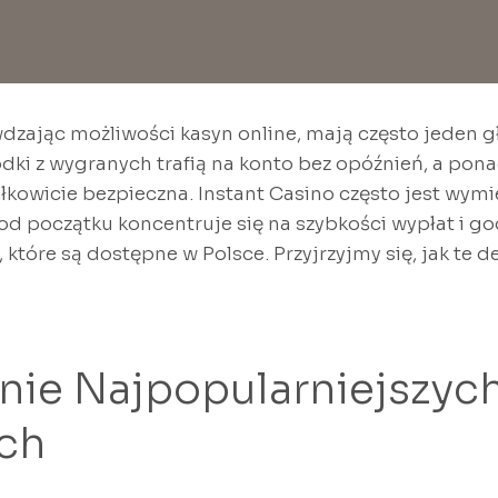
wdzając możliwości kasyn online, mają często jeden g
rodki z wygranych trafią na konto bez opóźnień, a pon
ałkowicie bezpieczna. Instant Casino często jest wym
 od początku koncentruje się na szybkości wypłat i g
które są dostępne w Polsce. Przyjrzyjmy się, jak te 
nie Najpopularniejszyc
ch