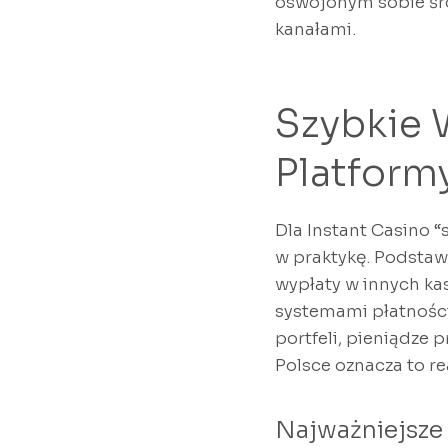
oswojonym sobie śr
kanałami.
Szybkie 
Platform
Dla Instant Casino “
w praktykę. Podstawą
wypłaty w innych ka
systemami płatności,
portfeli, pieniądze 
Polsce oznacza to r
Najważniejsze