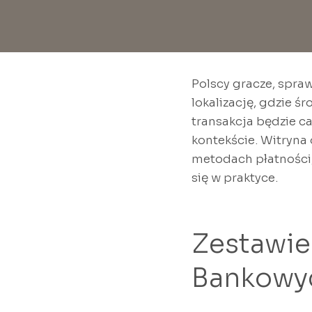
Polscy gracze, spra
lokalizację, gdzie ś
transakcja będzie c
kontekście. Witryna
metodach płatności, 
się w praktyce.
Zestawie
Bankowy