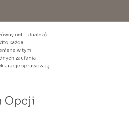
łówny cel: odnaleźć
adto każda
ieniane w tym
odnych zaufania
deklaracje sprawdzają
h Opcji