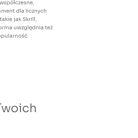
j współczesne,
ament dla licznych
ie jak Skrill,
forma uwzględnia też
opularność.
Twoich