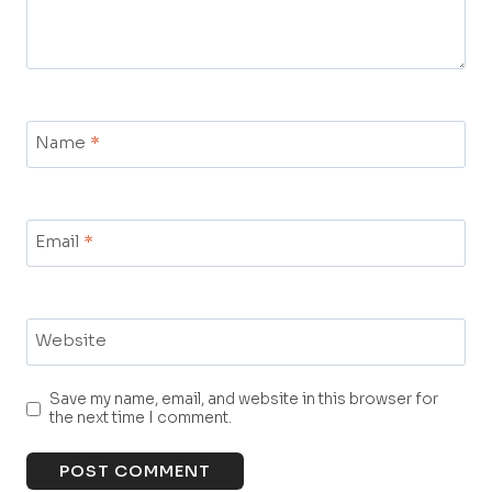
Name
*
Email
*
Website
Save my name, email, and website in this browser for
the next time I comment.