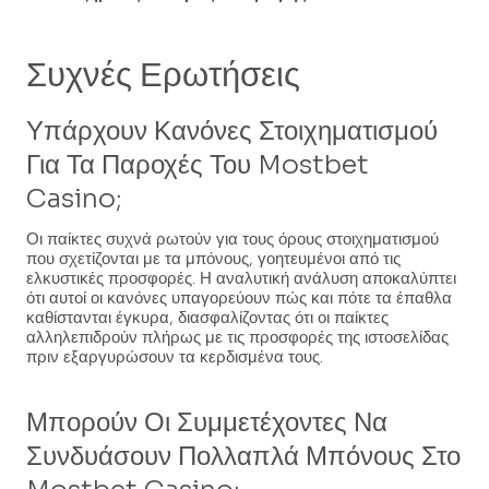
Συχνές Ερωτήσεις
Υπάρχουν Κανόνες Στοιχηματισμού
Για Τα Παροχές Του Mostbet
Casino;
Οι παίκτες συχνά ρωτούν για τους όρους στοιχηματισμού
που σχετίζονται με τα μπόνους, γοητευμένοι από τις
ελκυστικές προσφορές. Η αναλυτική ανάλυση αποκαλύπτει
ότι αυτοί οι κανόνες υπαγορεύουν πώς και πότε τα έπαθλα
καθίστανται έγκυρα, διασφαλίζοντας ότι οι παίκτες
αλληλεπιδρούν πλήρως με τις προσφορές της ιστοσελίδας
πριν εξαργυρώσουν τα κερδισμένα τους.
Μπορούν Οι Συμμετέχοντες Να
Συνδυάσουν Πολλαπλά Μπόνους Στο