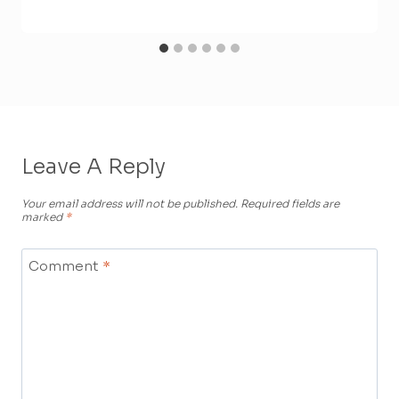
Leave A Reply
Your email address will not be published.
Required fields are
marked
*
Comment
*