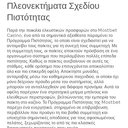
Πλεονεκτήματα Σχεδίου
Πιστότητας
Παρά την ποικιλία ελκυστικών προσφορών στο Mostbet
Casino, ένα από τα σημαντικά αξιοθέατα παραμένει το
Πρόγραμμα Πιστότητας, το οποίο είναι σχεδιαστεί για να
ανταμείβει τους παίκτες για τη συνεχή τους συμμετοχή. Με
τη συμμετοχή τους, οι παίκτες αποκτούν πρόσβαση σε ένα
οργανωμένο σύστημα που περιλαμβάνει πολλές επίπεδα
πιστότητας. Καθώς οι παίκτες ανεβαίνουν σε αυτές τις
στάθμες, κάθε ορόσημο που επιτυγχάνεται αποκαλύπτει
όλο και πιο επικερδή οφέλη. Αποκτήστε μονάδες
ανταμοιβής μέσω του καθημερινού παιχνιδιού, οι οποίοι όχι
μόνο δείχνουν πρόοδο μέσα του συστήματος, αλλά
μπορούν να ανταλλαχθούν για διάφορα προνόμια. Αυτά τα
οφέλη παρέχουν ένα στρατηγικό μείγμα μπόνους και
ελεύθερων περιστροφών, βελτιώνοντας την εμπειρία του
παίκτη στο καζίνο. Το Πρόγραμμα Πιστότητας της Mostbet
παρέχει ένα ενεργητικό, στηριγμένο σε επιβράβευση
περιβάλλον που προάγει τη πιο βαθιά συμμετοχή και
υποσχέται σημαντικές αποδόσεις για τους αφοσιωμένους
πελάτες, ξεχωρίζοντας το από τις πιο κλασικές
διαφημιστικές προσφορές στον τομέα.