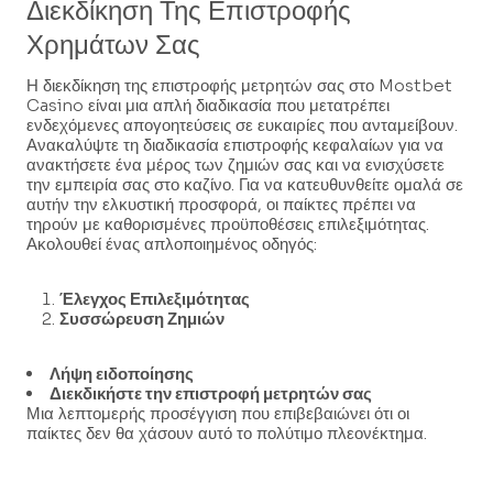
Διεκδίκηση Της Επιστροφής
Χρημάτων Σας
Η διεκδίκηση της επιστροφής μετρητών σας στο Mostbet
Casino είναι μια απλή διαδικασία που μετατρέπει
ενδεχόμενες απογοητεύσεις σε ευκαιρίες που ανταμείβουν.
Ανακαλύψτε τη διαδικασία επιστροφής κεφαλαίων για να
ανακτήσετε ένα μέρος των ζημιών σας και να ενισχύσετε
την εμπειρία σας στο καζίνο. Για να κατευθυνθείτε ομαλά σε
αυτήν την ελκυστική προσφορά, οι παίκτες πρέπει να
τηρούν με καθορισμένες προϋποθέσεις επιλεξιμότητας.
Ακολουθεί ένας απλοποιημένος οδηγός:
Έλεγχος Επιλεξιμότητας
Συσσώρευση Ζημιών
Λήψη ειδοποίησης
Διεκδικήστε την επιστροφή μετρητών σας
Μια λεπτομερής προσέγγιση που επιβεβαιώνει ότι οι
παίκτες δεν θα χάσουν αυτό το πολύτιμο πλεονέκτημα.