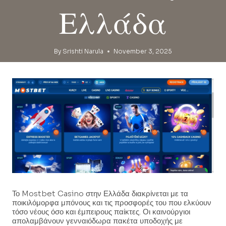
Ελλάδα
By
Srishti Narula
November 3, 2025
Το Mostbet Casino στην Ελλάδα διακρίνεται με τα
ποικιλόμορφα μπόνους και τις προσφορές του που ελκύουν
τόσο νέους όσο και έμπειρους παίκτες. Οι καινούργιοι
απολαμβάνουν γενναιόδωρα πακέτα υποδοχής με