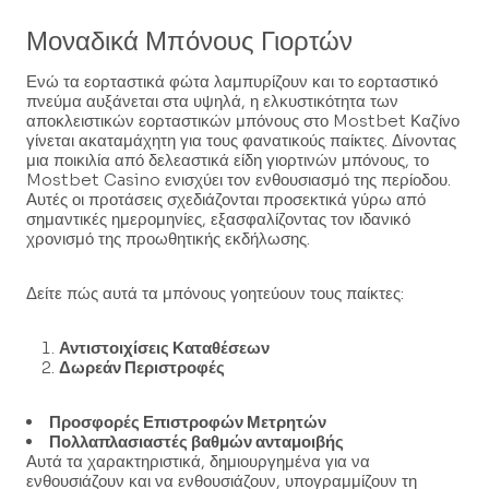
Μοναδικά Μπόνους Γιορτών
Ενώ τα εορταστικά φώτα λαμπυρίζουν και το εορταστικό
πνεύμα αυξάνεται στα υψηλά, η ελκυστικότητα των
αποκλειστικών εορταστικών μπόνους στο Mostbet Καζίνο
γίνεται ακαταμάχητη για τους φανατικούς παίκτες. Δίνοντας
μια ποικιλία από δελεαστικά είδη γιορτινών μπόνους, το
Mostbet Casino ενισχύει τον ενθουσιασμό της περίοδου.
Αυτές οι προτάσεις σχεδιάζονται προσεκτικά γύρω από
σημαντικές ημερομηνίες, εξασφαλίζοντας τον ιδανικό
χρονισμό της προωθητικής εκδήλωσης.
Δείτε πώς αυτά τα μπόνους γοητεύουν τους παίκτες:
Αντιστοιχίσεις Καταθέσεων
Δωρεάν Περιστροφές
Προσφορές Επιστροφών Μετρητών
Πολλαπλασιαστές βαθμών ανταμοιβής
Αυτά τα χαρακτηριστικά, δημιουργημένα για να
ενθουσιάζουν και να ενθουσιάζουν, υπογραμμίζουν τη