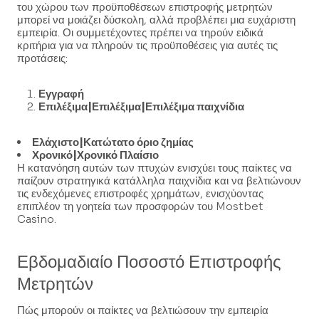
του χώρου των προϋποθέσεων επιστροφής μετρητών
μπορεί να μοιάζει δύσκολη, αλλά προβλέπει μια ευχάριστη
εμπειρία. Οι συμμετέχοντες πρέπει να τηρούν ειδικά
κριτήρια για να πληρούν τις προϋποθέσεις για αυτές τις
προτάσεις:
Εγγραφή
Επιλέξιμα|Επιλέξιμα|Επιλέξιμα παιχνίδια
Ελάχιστο|Κατώτατο όριο ζημίας
Χρονικό|Χρονικό Πλαίσιο
Η κατανόηση αυτών των πτυχών ενισχύει τους παίκτες να
παίζουν στρατηγικά κατάλληλα παιχνίδια και να βελτιώνουν
τις ενδεχόμενες επιστροφές χρημάτων, ενισχύοντας
επιπλέον τη γοητεία των προσφορών του Mostbet
Casino.
Εβδομαδιαίο Ποσοστό Επιστροφής
Μετρητών
Πώς μπορούν οι παίκτες να βελτιώσουν την εμπειρία