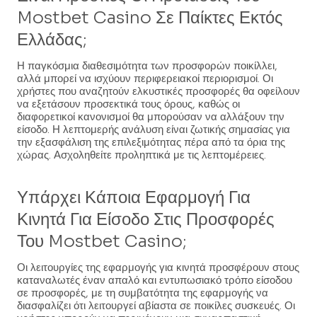
Mostbet Casino Σε Παίκτες Εκτός
Ελλάδας;
Η παγκόσμια διαθεσιμότητα των προσφορών ποικίλλει,
αλλά μπορεί να ισχύουν περιφερειακοί περιορισμοί. Οι
χρήστες που αναζητούν ελκυστικές προσφορές θα οφείλουν
να εξετάσουν προσεκτικά τους όρους, καθώς οι
διαφορετικοί κανονισμοί θα μπορούσαν να αλλάξουν την
είσοδο. Η λεπτομερής ανάλυση είναι ζωτικής σημασίας για
την εξασφάλιση της επιλεξιμότητας πέρα από τα όρια της
χώρας. Ασχοληθείτε προληπτικά με τις λεπτομέρειες.
Υπάρχει Κάποια Εφαρμογή Για
Κινητά Για Είσοδο Στις Προσφορές
Του Mostbet Casino;
Οι λειτουργίες της εφαρμογής για κινητά προσφέρουν στους
καταναλωτές έναν απαλό και εντυπωσιακό τρόπο είσοδου
σε προσφορές, με τη συμβατότητα της εφαρμογής να
διασφαλίζει ότι λειτουργεί αβίαστα σε ποικίλες συσκευές. Οι