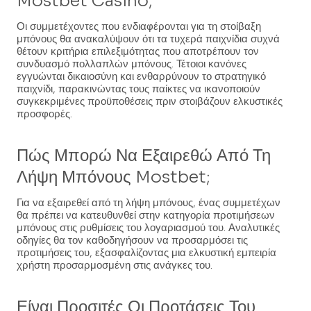
Mostbet Casino;
Οι συμμετέχοντες που ενδιαφέρονται για τη στοίβαξη
μπόνους θα ανακαλύψουν ότι τα τυχερά παιχνίδια συχνά
θέτουν κριτήρια επιλεξιμότητας που αποτρέπουν τον
συνδυασμό πολλαπλών μπόνους. Τέτοιοι κανόνες
εγγυώνται δικαιοσύνη και ενθαρρύνουν το στρατηγικό
παιχνίδι, παρακινώντας τους παίκτες να ικανοποιούν
συγκεκριμένες προϋποθέσεις πριν στοιβάζουν ελκυστικές
προσφορές.
Πώς Μπορώ Να Εξαιρεθώ Από Τη
Λήψη Μπόνους Mostbet;
Για να εξαιρεθεί από τη λήψη μπόνους, ένας συμμετέχων
θα πρέπει να κατευθυνθεί στην κατηγορία προτιμήσεων
μπόνους στις ρυθμίσεις του λογαριασμού του. Αναλυτικές
οδηγίες θα τον καθοδηγήσουν να προσαρμόσει τις
προτιμήσεις του, εξασφαλίζοντας μια ελκυστική εμπειρία
χρήστη προσαρμοσμένη στις ανάγκες του.
Είναι Προσιτές Οι Προτάσεις Του