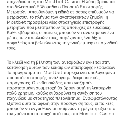
παιχνιδιού τους στο Mostbet Casino; Η λύση βρίσκεται
στο δελεαστικό Εβδομαδιαίο Ποσοστό Επιστροφής
Μετρητών. Απευθυνόμενη ειδικά σε όσους επιθυμούν να
μετριάσουν το πλήγμα των αναπόφευκτων ζημιών, η
Mostbet προσφέρει νέες στρατηγικές επιστροφής
μετρητών που μετατρέπουν τις αποτυχίες σε ευκαιρίες.
Κάθε εβδομάδα, οι παίκτες μπορούν να ανακτήσουν ένα
μέρος των απωλειών τους, παρέχοντας ένα δίχτυ
ασφαλείας και βελτιώνοντας τη γενική εμπειρία παιχνιδιού
τους.
Το κλειδί για τη βέλτιστη των ανταμοιβών έγκειται στην
κατανόηση αυτών των ευκαιριών επιστροφής κεφαλαίων.
Το πρόγραμμα της Mostbet παρέχει ένα υπολογισμένο
ποσοστό επιστροφής, ανάλογα με διαφορετικούς
παράγοντες. Οι ενθουσιώδεις που αναζητούν
παρατεταμένη συμμετοχή θα βρουν αυτή τη λειτουργία
πολύ χρήσιμη, καθώς ενθαρρύνει τη συνέχιση του
παιχνιδιού με στρατηγικό πλεονέκτημα. Ενσωματώνοντας
έξυπνα αυτά τα οφέλη στην προσέγγιση τους, οι παίκτες
μπορούν να εγγυηθούν ότι παίρνουν τη μέγιστη αξία από
τον χρόνο και τα στοιχήματά τους στο Mostbet Casino.