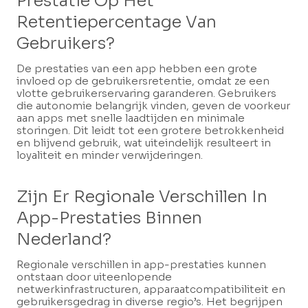
Prestatie Op Het
Retentiepercentage Van
Gebruikers?
De prestaties van een app hebben een grote
invloed op de gebruikersretentie, omdat ze een
vlotte gebruikerservaring garanderen. Gebruikers
die autonomie belangrijk vinden, geven de voorkeur
aan apps met snelle laadtijden en minimale
storingen. Dit leidt tot een grotere betrokkenheid
en blijvend gebruik, wat uiteindelijk resulteert in
loyaliteit en minder verwijderingen.
Zijn Er Regionale Verschillen In
App-Prestaties Binnen
Nederland?
Regionale verschillen in app-prestaties kunnen
ontstaan door uiteenlopende
netwerkinfrastructuren, apparaatcompatibiliteit en
gebruikersgedrag in diverse regio’s. Het begrijpen