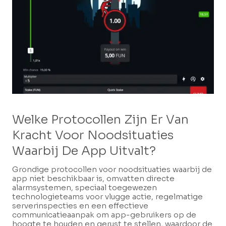
Welke Protocollen Zijn Er Van
Kracht Voor Noodsituaties
Waarbij De App Uitvalt?
Grondige protocollen voor noodsituaties waarbij de
app niet beschikbaar is, omvatten directe
alarmsystemen, speciaal toegewezen
technologieteams voor vlugge actie, regelmatige
serverinspecties en een effectieve
communicatieaanpak om app-gebruikers op de
hoogte te houden en gerust te stellen, waardoor de