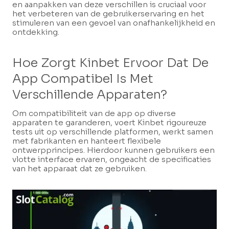
en aanpakken van deze verschillen is cruciaal voor
het verbeteren van de gebruikerservaring en het
stimuleren van een gevoel van onafhankelijkheid en
ontdekking.
Hoe Zorgt Kinbet Ervoor Dat De
App Compatibel Is Met
Verschillende Apparaten?
Om compatibiliteit van de app op diverse
apparaten te garanderen, voert Kinbet rigoureuze
tests uit op verschillende platformen, werkt samen
met fabrikanten en hanteert flexibele
ontwerpprincipes. Hierdoor kunnen gebruikers een
vlotte interface ervaren, ongeacht de specificaties
van het apparaat dat ze gebruiken.