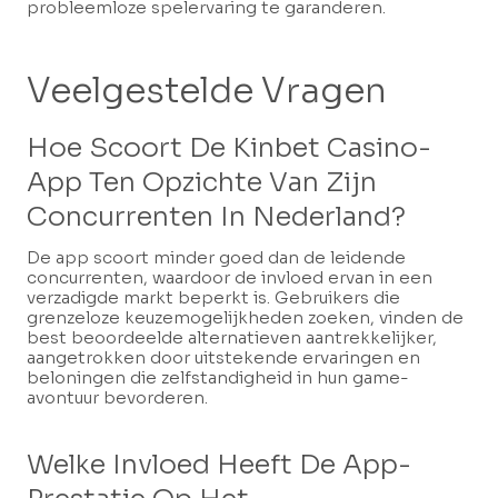
probleemloze spelervaring te garanderen.
Veelgestelde Vragen
Hoe Scoort De Kinbet Casino-
App Ten Opzichte Van Zijn
Concurrenten In Nederland?
De app scoort minder goed dan de leidende
concurrenten, waardoor de invloed ervan in een
verzadigde markt beperkt is. Gebruikers die
grenzeloze keuzemogelijkheden zoeken, vinden de
best beoordeelde alternatieven aantrekkelijker,
aangetrokken door uitstekende ervaringen en
beloningen die zelfstandigheid in hun game-
avontuur bevorderen.
Welke Invloed Heeft De App-