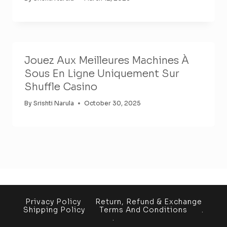
Jouez Aux Meilleures Machines À
Sous En Ligne Uniquement Sur
Shuffle Casino
By
Srishti Narula
October 30, 2025
Privacy Policy
Return, Refund & Exchange
Shipping Policy
Terms And Conditions
.
.