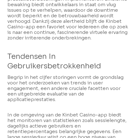
bewaking biedt ontwikkelaars in staat om vlug
issues op te verhelpen, waardoor de downtime
wordt beperkt en de betrouwbaarheid wordt
verhoogd. Dankzij deze alertheid blijft de Kinbet
Casino-app een favoriet voor iedereen die op zoek
is naar een continue, fascinerende virtuele ervaring
zonder irriterende onderbrekingen.
Tendensen In
Gebruikersbetrokkenheid
Begrip in het cijfer storingen vormt de grondslag
voor het onderzoeken van trends in user
engagement, een andere cruciale facetten voor
een uitgebreide evaluatie van de
applicatieprestaties.
In de omgeving van de Kinbet Casino-app biedt
het monitoren van statistieken zoals sessielengte,
dagelijks actieve gebruikers en
retentiepercentages belangrijke gegevens. Een
lange sessieduur wijst op een hoge niveau van