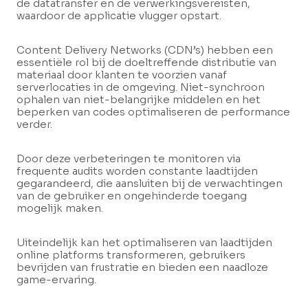
de datatransfer en de verwerkingsvereisten,
waardoor de applicatie vlugger opstart.
Content Delivery Networks (CDN’s) hebben een
essentiële rol bij de doeltreffende distributie van
materiaal door klanten te voorzien vanaf
serverlocaties in de omgeving. Niet-synchroon
ophalen van niet-belangrijke middelen en het
beperken van codes optimaliseren de performance
verder.
Door deze verbeteringen te monitoren via
frequente audits worden constante laadtijden
gegarandeerd, die aansluiten bij de verwachtingen
van de gebruiker en ongehinderde toegang
mogelijk maken.
Uiteindelijk kan het optimaliseren van laadtijden
online platforms transformeren, gebruikers
bevrijden van frustratie en bieden een naadloze
game-ervaring.