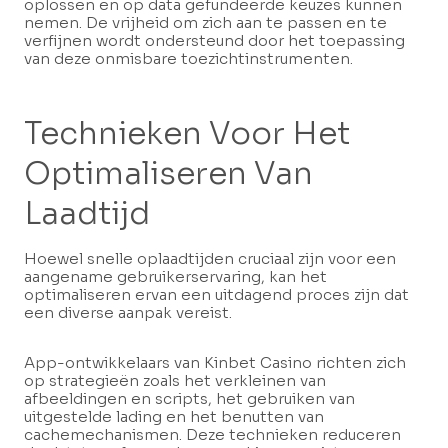
oplossen en op data gefundeerde keuzes kunnen
nemen. De vrijheid om zich aan te passen en te
verfijnen wordt ondersteund door het toepassing
van deze onmisbare toezichtinstrumenten.
Technieken Voor Het
Optimaliseren Van
Laadtijd
Hoewel snelle oplaadtijden cruciaal zijn voor een
aangename gebruikerservaring, kan het
optimaliseren ervan een uitdagend proces zijn dat
een diverse aanpak vereist.
App-ontwikkelaars van Kinbet Casino richten zich
op strategieën zoals het verkleinen van
afbeeldingen en scripts, het gebruiken van
uitgestelde lading en het benutten van
cachemechanismen. Deze technieken reduceren