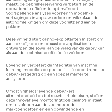
maakt, de gebruikerservaring verbetert en de
operationele efficiëntie optimaliseert.
Voorspellende analyses voorzien in mogelijke
vertragingen in apps, waardoor ontwikkelaars de
autonomie krijgen om deze vooruitziend aan te
pakken.
Deze vrijheid stelt casino-exploitanten in staat om
aantrekkelijkere en robuustere applicaties te
ontwerpen die zowel aan de vraag van de gebruiker
als aan de technische efficiëntie voldoen.
Bovendien verbetert de integratie van machine
learning-modellen de personalisatie door trends en
gebruikersgedrag op een soepel manier te
analyseren.
Omdat vrijheidslievende gebruikers
uitmuntendheid en betrouwbaarheid eisen, stellen
deze innovatieve monitoringtools casino’s in staat
om te voldoen aan de veranderende
marktbehoeften en een opwindende en