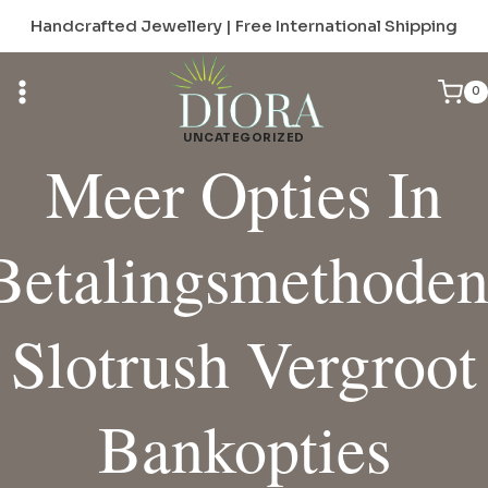
Skip
Handcrafted Jewellery | Free International Shipping
to
content
0
UNCATEGORIZED
Meer Opties In
Betalingsmethoden
Slotrush Vergroot
Bankopties