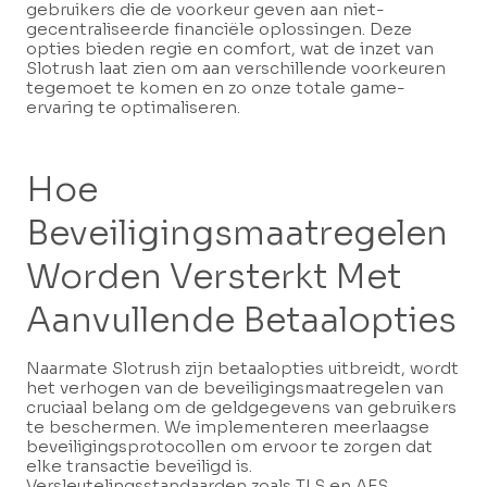
gebruikers die de voorkeur geven aan niet-
gecentraliseerde financiële oplossingen. Deze
opties bieden regie en comfort, wat de inzet van
Slotrush laat zien om aan verschillende voorkeuren
tegemoet te komen en zo onze totale game-
ervaring te optimaliseren.
Hoe
Beveiligingsmaatregelen
Worden Versterkt Met
Aanvullende Betaalopties
Naarmate Slotrush zijn betaalopties uitbreidt, wordt
het verhogen van de beveiligingsmaatregelen van
cruciaal belang om de geldgegevens van gebruikers
te beschermen. We implementeren meerlaagse
beveiligingsprotocollen om ervoor te zorgen dat
elke transactie beveiligd is.
Versleutelingsstandaarden zoals TLS en AES