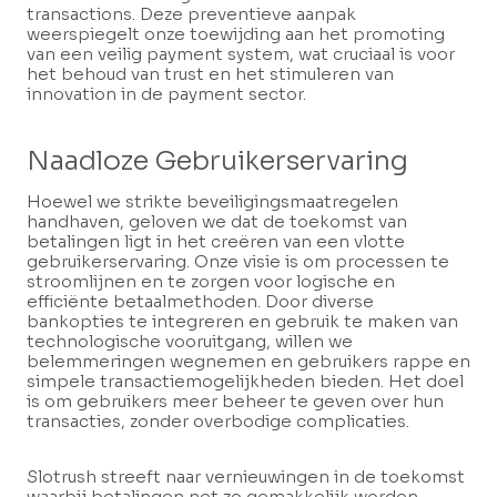
transactions. Deze preventieve aanpak
weerspiegelt onze toewijding aan het promoting
van een veilig payment system, wat cruciaal is voor
het behoud van trust en het stimuleren van
innovation in de payment sector.
Naadloze Gebruikerservaring
Hoewel we strikte beveiligingsmaatregelen
handhaven, geloven we dat de toekomst van
betalingen ligt in het creëren van een vlotte
gebruikerservaring. Onze visie is om processen te
stroomlijnen en te zorgen voor logische en
efficiënte betaalmethoden. Door diverse
bankopties te integreren en gebruik te maken van
technologische vooruitgang, willen we
belemmeringen wegnemen en gebruikers rappe en
simpele transactiemogelijkheden bieden. Het doel
is om gebruikers meer beheer te geven over hun
transacties, zonder overbodige complicaties.
Slotrush streeft naar vernieuwingen in de toekomst
waarbij betalingen net zo gemakkelijk worden