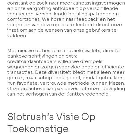
constant op zoek naar meer aanpassingsvermogen
en onze vergroting anticipeert op verschillende
voorkeuren, verschillende betalingspatronen en
comfortzones. We horen naar feedback en het
vergroten van deze opties reflecteert direct onze
inzet om aan de wensen van onze gebruikers te
voldoen.
Met nieuwe opties zoals mobiele wallets, directe
bankoverschrijvingen en extra
creditcardaanbieders willen we drempels
wegnemen en zorgen voor vloeiende en efficiënte
transacties. Deze diversiteit biedt niet alleen meer
gemak, maar schept ook geloof, omdat gebruikers
hun favoriete, vertrouwde methode kunnen kiezen.
Onze proactieve aanpak bevestigt onze toewijding
aan het verhogen van de klanttevredenheid.
Slotrush’s Visie Op
Toekomstige