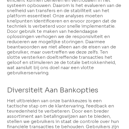
efficiënt kunnen beheren en vertrouwen in het
systeem opbouwen. Daarom is het evalueren van de
snelheid van transfers en de stabiliteit van het
platform essentieel. Onze analyses moeten
knelpunten identificeren en ervoor zorgen dat de
techniek is verbeterd voor snelle implementatie.
Door gebruik te maken van hedendaagse
oplossingen verhogen we de responsiviteit en
reduceren we mogelijke storingen. Daarmee
beantwoorden we niet alleen aan de eisen van de
gebruiker, maar overtreffen we deze zelfs. Ten
slotte versterken doeltreffende transacties het
geloof en stimuleren ze de totale betrokkenheid,
wat aansluit bij ons doel naar een vlotte
gebruikerservaring.
Diversiteit Aan Bankopties
Het uitbreiden van onze bankkeuzes is een
tactische stap om de klantervaring, feedback en
tevredenheid te verbeteren. Door een breder
assortiment aan betalingswijzen aan te bieden,
stellen we gebruikers in staat de controle over hun
financiële transacties te behouden. Gebruikers zijn