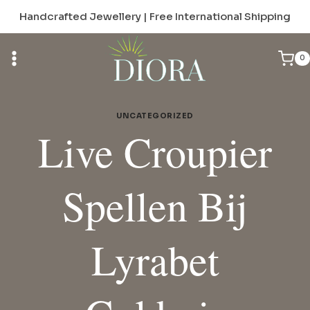
Skip
Handcrafted Jewellery | Free International Shipping
to
content
0
UNCATEGORIZED
Live Croupier
Spellen Bij
Lyrabet