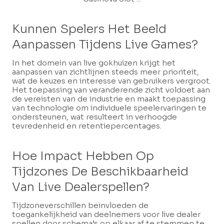
Kunnen Spelers Het Beeld
Aanpassen Tijdens Live Games?
In het domein van live gokhuizen krijgt het
aanpassen van zichtlijnen steeds meer prioriteit,
wat de keuzes en interesse van gebruikers vergroot.
Het toepassing van veranderende zicht voldoet aan
de vereisten van de industrie en maakt toepassing
van technologie om individuele speelervaringen te
ondersteunen, wat resulteert in verhoogde
tevredenheid en retentiepercentages.
Hoe Impact Hebben Op
Tijdzones De Beschikbaarheid
Van Live Dealerspellen?
Tijdzoneverschillen beïnvloeden de
toegankelijkheid van deelnemers voor live dealer
spellen door schema’s op elkaar af te stemmen te