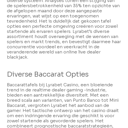
diverse systeem. Analyses tonen een stijging van
de spelersbetrokkenheid van 35% ten opzichte van
de afgelopen maand door deze aangepaste
ervaringen, wat wijst op een toegenomen
tevredenheid. Het is duidelijk dat gekozen tafel
opties een perfecte omgeving creëren voor zowel
startende als ervaren spelers. Lyrabet’s diverse
assortiment houdt overweging met de wensen van
spelers en markt trends, en bevestigt daarmee haar
concurrentie voordeel en veerkracht in de
veranderende wereld van online live dealer
blackjack.
Diverse Baccarat Opties
Baccarattafels bij Lyrabet Casino, een bloeiende
trend in de realtime dealer gaming -industrie,
bieden een aantrekkelijke diversiteit. Met een
breed scala aan varianten, van Punto Banco tot Mini
Baccarat, vergroten Lyrabet het aanbod van de
gamer. Het tactische ontwerp van het casino draait
om een indringende ervaring die geschikt is voor
zowel startende als gevorderde spelers. Het
combineert prognostische baccaratstrategieën,