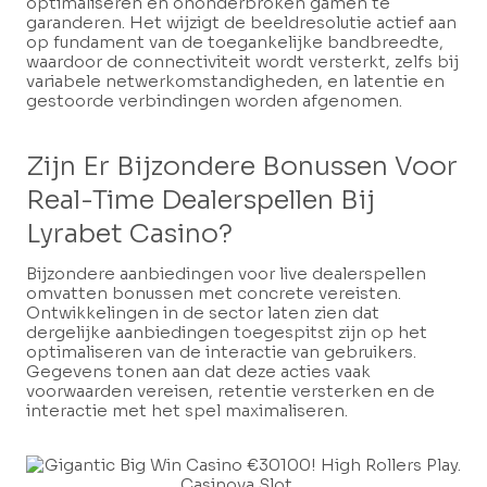
optimaliseren en ononderbroken gamen te
garanderen. Het wijzigt de beeldresolutie actief aan
op fundament van de toegankelijke bandbreedte,
waardoor de connectiviteit wordt versterkt, zelfs bij
variabele netwerkomstandigheden, en latentie en
gestoorde verbindingen worden afgenomen.
Zijn Er Bijzondere Bonussen Voor
Real-Time Dealerspellen Bij
Lyrabet Casino?
Bijzondere aanbiedingen voor live dealerspellen
omvatten bonussen met concrete vereisten.
Ontwikkelingen in de sector laten zien dat
dergelijke aanbiedingen toegespitst zijn op het
optimaliseren van de interactie van gebruikers.
Gegevens tonen aan dat deze acties vaak
voorwaarden vereisen, retentie versterken en de
interactie met het spel maximaliseren.