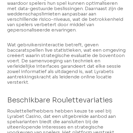
waardoor spelers hun spel kunnen optimaliseren
met data-gestuurde beslissingen. Daarnaast zijn de
weddenschapslimieten aanpasbaar aan
verschillende risico-niveaus, wat de betrokkenheid
van spelers verbetert door middel van
gepersonaliseerde ervaringen.
Wat gebruikersinteractie betreft, geven
baccaratspellen live statistieken, wat een omgeving
creëert waarin strategische evaluatie de boventoon
voert. De samenvoeging van techniek en
verleidelijke interfaces garandeert dat elke sessie
zowel informatief als uitdagend is, wat Lyrabets
aantrekkingskracht als leidende online locatie
versterkt.
Beschikbare Roulettevariaties
Rouletteliefhebbers hebben keuze te veel bij
Lyrabet Casino, dat een uitgebreide aanbod aan
spelvarianten biedt die aansluiten bij de
uiteenlopende interesses en strategische
voorkeuren van spelers. Het platform verstrekt