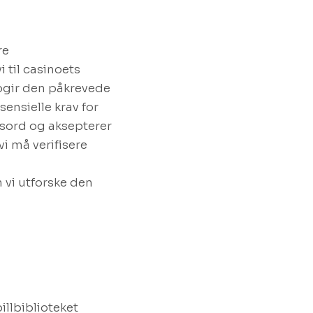
re
i til casinoets
ppgir den påkrevede
ensielle krav for
passord og aksepterer
i må verifisere
n vi utforske den
illbiblioteket