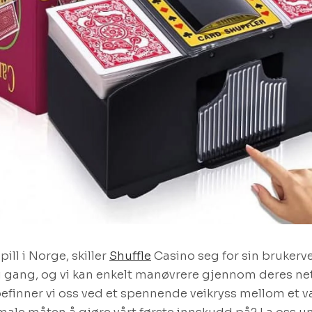
ill i Norge, skiller
Shuffle
Casino seg for sin brukerv
i gang, og vi kan enkelt manøvrere gjennom deres net
befinner vi oss ved et spennende veikryss mellom et var