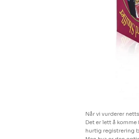
Når vi vurderer nettsp
Det er lett å komme 
hurtig registrering 