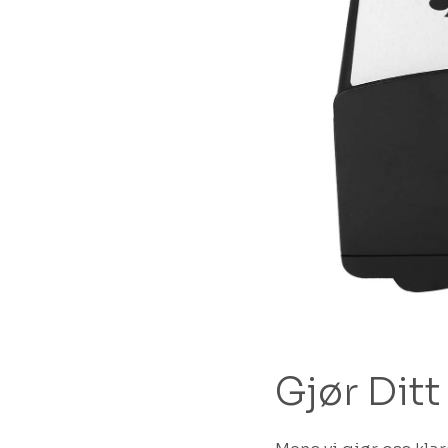
Gjør Ditt