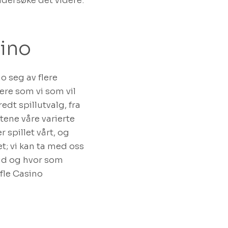
ndersøke det videre.
sino
no seg av flere
lere som vi som vil
edt spillutvalg, fra
tene våre varierte
 spillet vårt, og
et; vi kan ta med oss
 tid og hvor som
fle Casino