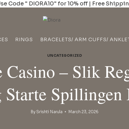
se Code " DIORA10" for 10% off | Free Shippi
CES
RINGS
BRACELETS/ ARM CUFFS/ ANKLE
UNCATEGORIZED
e Casino – Slik Reg
 Starte Spillingen 
By
Srishti Narula
March 23, 2026