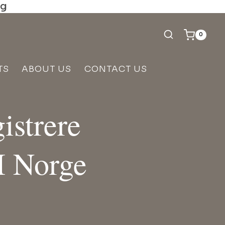
ng
0
TS
ABOUT US
CONTACT US
istrere
I Norge