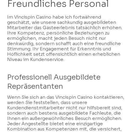
Freundliches Personal
Im Vincispin Casino habe ich fortwährend
geschätzt, wie unsere sachkundig ausgebildeten
Mitarbeiter das Gästeerlebnis tatsächlich erhöhen.
Ihre Kompetenz, persönliche Beziehungen zu
ermöglichen, macht jeden Besuch nicht nur
denkwürdig, sondern schafft auch eine freundliche
Stimmung. Ihr Engagement für Erkenntnis und
Höflichkeit setzt offensichtlich einen erheblichen
Niveau im Kundenservice.
Professionell Ausgebildete
Repräsentanten
Wenn Sie sich an das Vincispin Casino kontaktieren,
werden Sie feststellen, dass unsere
Kundendienstmitarbeiter nicht nur hilfsbereit sind,
sondern auch bestens ausgebildete Fachleute, die
Ihnen ein außergewöhnliches Besuch ermöglichen.
Jeder Angestellte bietet eine einzigartige
Kombination aus Kompetenzen mit, die versichert,