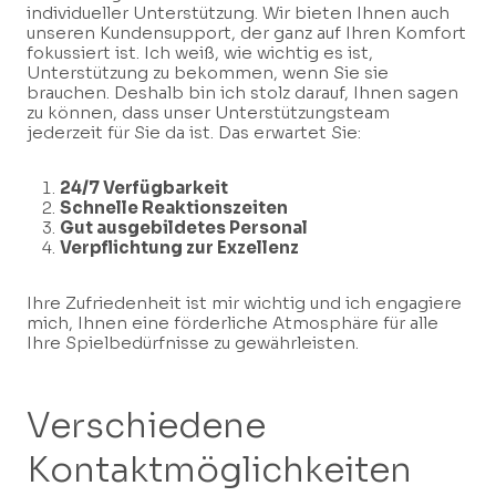
individueller Unterstützung. Wir bieten Ihnen auch
unseren Kundensupport, der ganz auf Ihren Komfort
fokussiert ist. Ich weiß, wie wichtig es ist,
Unterstützung zu bekommen, wenn Sie sie
brauchen. Deshalb bin ich stolz darauf, Ihnen sagen
zu können, dass unser Unterstützungsteam
jederzeit für Sie da ist. Das erwartet Sie:
24/7 Verfügbarkeit
Schnelle Reaktionszeiten
Gut ausgebildetes Personal
Verpflichtung zur Exzellenz
Ihre Zufriedenheit ist mir wichtig und ich engagiere
mich, Ihnen eine förderliche Atmosphäre für alle
Ihre Spielbedürfnisse zu gewährleisten.
Verschiedene
Kontaktmöglichkeiten