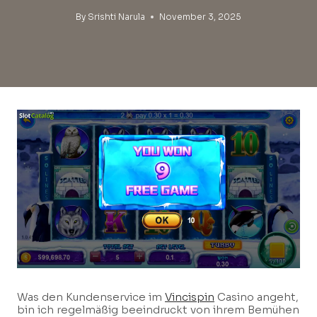
By
Srishti Narula
November 3, 2025
Was den Kundenservice im
Vincispin
Casino angeht,
bin ich regelmäßig beeindruckt von ihrem Bemühen