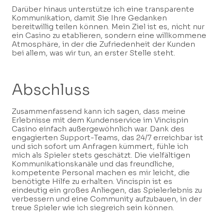
Darüber hinaus unterstütze ich eine transparente
Kommunikation, damit Sie Ihre Gedanken
bereitwillig teilen können. Mein Ziel ist es, nicht nur
ein Casino zu etablieren, sondern eine willkommene
Atmosphäre, in der die Zufriedenheit der Kunden
bei allem, was wir tun, an erster Stelle steht.
Abschluss
Zusammenfassend kann ich sagen, dass meine
Erlebnisse mit dem Kundenservice im Vincispin
Casino einfach außergewöhnlich war. Dank des
engagierten Support-Teams, das 24/7 erreichbar ist
und sich sofort um Anfragen kümmert, fühle ich
mich als Spieler stets geschätzt. Die vielfältigen
Kommunikationskanäle und das freundliche,
kompetente Personal machen es mir leicht, die
benötigte Hilfe zu erhalten. Vincispin ist es
eindeutig ein großes Anliegen, das Spielerlebnis zu
verbessern und eine Community aufzubauen, in der
treue Spieler wie ich siegreich sein können.