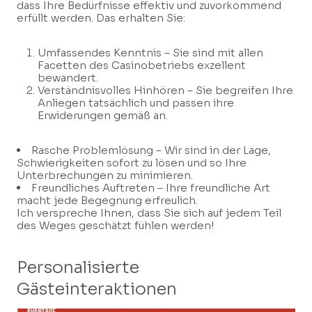
dass Ihre Bedürfnisse effektiv und zuvorkommend
erfüllt werden. Das erhalten Sie:
Umfassendes Kenntnis – Sie sind mit allen
Facetten des Casinobetriebs exzellent
bewandert.
Verständnisvolles Hinhören – Sie begreifen Ihre
Anliegen tatsächlich und passen ihre
Erwiderungen gemäß an.
Rasche Problemlösung – Wir sind in der Lage,
Schwierigkeiten sofort zu lösen und so Ihre
Unterbrechungen zu minimieren.
Freundliches Auftreten – Ihre freundliche Art
macht jede Begegnung erfreulich.
Ich verspreche Ihnen, dass Sie sich auf jedem Teil
des Weges geschätzt fühlen werden!
Personalisierte
Gästeinteraktionen