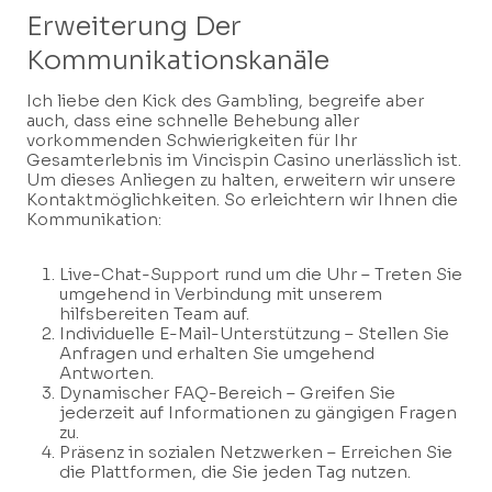
Erweiterung Der
Kommunikationskanäle
Ich liebe den Kick des Gambling, begreife aber
auch, dass eine schnelle Behebung aller
vorkommenden Schwierigkeiten für Ihr
Gesamterlebnis im Vincispin Casino unerlässlich ist.
Um dieses Anliegen zu halten, erweitern wir unsere
Kontaktmöglichkeiten. So erleichtern wir Ihnen die
Kommunikation:
Live-Chat-Support rund um die Uhr – Treten Sie
umgehend in Verbindung mit unserem
hilfsbereiten Team auf.
Individuelle E-Mail-Unterstützung – Stellen Sie
Anfragen und erhalten Sie umgehend
Antworten.
Dynamischer FAQ-Bereich – Greifen Sie
jederzeit auf Informationen zu gängigen Fragen
zu.
Präsenz in sozialen Netzwerken – Erreichen Sie
die Plattformen, die Sie jeden Tag nutzen.