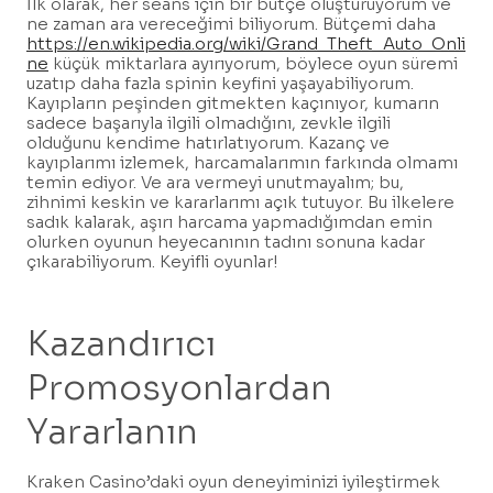
İlk olarak, her seans için bir bütçe oluşturuyorum ve
ne zaman ara vereceğimi biliyorum. Bütçemi daha
https://en.wikipedia.org/wiki/Grand_Theft_Auto_Onli
ne
küçük miktarlara ayırıyorum, böylece oyun süremi
uzatıp daha fazla spinin keyfini yaşayabiliyorum.
Kayıpların peşinden gitmekten kaçınıyor, kumarın
sadece başarıyla ilgili olmadığını, zevkle ilgili
olduğunu kendime hatırlatıyorum. Kazanç ve
kayıplarımı izlemek, harcamalarımın farkında olmamı
temin ediyor. Ve ara vermeyi unutmayalım; bu,
zihnimi keskin ve kararlarımı açık tutuyor. Bu ilkelere
sadık kalarak, aşırı harcama yapmadığımdan emin
olurken oyunun heyecanının tadını sonuna kadar
çıkarabiliyorum. Keyifli oyunlar!
Kazandırıcı
Promosyonlardan
Yararlanın
Kraken Casino’daki oyun deneyiminizi iyileştirmek