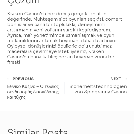
Çözüm
Kraken Casino’da her dönüş gerçekten altın
değerinde. Muhteşem slot oyunları seçkisi, cömert
bonuslar ve canlı bir toplulukla, deneyimimi
arttırmanın yeni yollarını sürekli keşfediyorum.
Ayrıca, mali yönetimimde uzmanlaşmak ve oyun
mekaniklerini anlamak heyecanı daha da artırıyor.
Öyleyse, dönüşlerinizi ödüllerle dolu unutulmaz
maceralara çevirmeye istekliyseniz, Kraken
Casino’da bana katılın; her an heyecan verici bir
fırsat!
Post
PREVIOUS
NEXT
Εθνικό Καζίνο – Ο τέλειος
Sicherheitstechnologien
Navigation
συνδυασμός διασκέδασης
von Spingranny Casino
και τύχης
Similar Posts