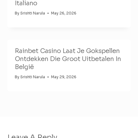
Italiano
By
Srishti Narula
May 26, 2026
Rainbet Casino Laat Je Gokspellen
Ontdekken Die Groot Uitbetalen In
België
By
Srishti Narula
May 29, 2026
Leave A Reply