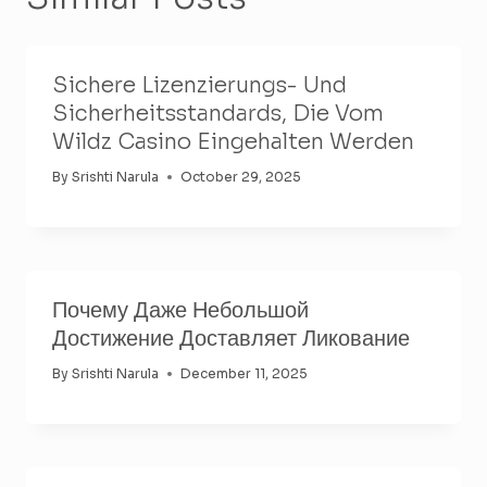
Sichere Lizenzierungs- Und
Sicherheitsstandards, Die Vom
Wildz Casino Eingehalten Werden
By
Srishti Narula
October 29, 2025
Почему Даже Небольшой
Достижение Доставляет Ликование
By
Srishti Narula
December 11, 2025