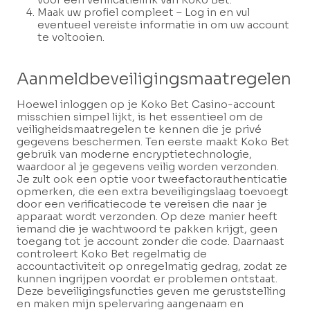
Maak uw profiel compleet – Log in en vul
eventueel vereiste informatie in om uw account
te voltooien.
Aanmeldbeveiligingsmaatregelen
Hoewel inloggen op je Koko Bet Casino-account
misschien simpel lijkt, is het essentieel om de
veiligheidsmaatregelen te kennen die je privé
gegevens beschermen. Ten eerste maakt Koko Bet
gebruik van moderne encryptietechnologie,
waardoor al je gegevens veilig worden verzonden.
Je zult ook een optie voor tweefactorauthenticatie
opmerken, die een extra beveiligingslaag toevoegt
door een verificatiecode te vereisen die naar je
apparaat wordt verzonden. Op deze manier heeft
iemand die je wachtwoord te pakken krijgt, geen
toegang tot je account zonder die code. Daarnaast
controleert Koko Bet regelmatig de
accountactiviteit op onregelmatig gedrag, zodat ze
kunnen ingrijpen voordat er problemen ontstaat.
Deze beveiligingsfuncties geven me geruststelling
en maken mijn spelervaring aangenaam en