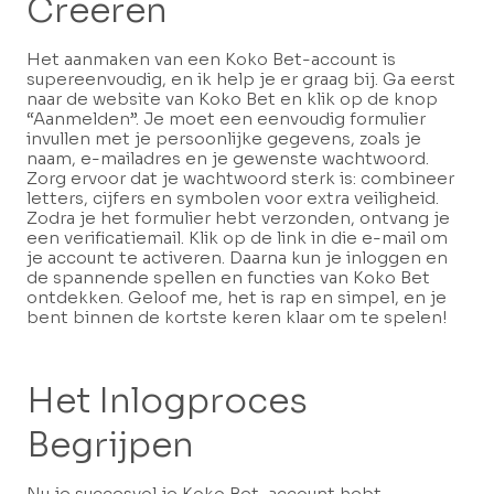
Creëren
Het aanmaken van een Koko Bet-account is
supereenvoudig, en ik help je er graag bij. Ga eerst
naar de website van Koko Bet en klik op de knop
“Aanmelden”. Je moet een eenvoudig formulier
invullen met je persoonlijke gegevens, zoals je
naam, e-mailadres en je gewenste wachtwoord.
Zorg ervoor dat je wachtwoord sterk is: combineer
letters, cijfers en symbolen voor extra veiligheid.
Zodra je het formulier hebt verzonden, ontvang je
een verificatiemail. Klik op de link in die e-mail om
je account te activeren. Daarna kun je inloggen en
de spannende spellen en functies van Koko Bet
ontdekken. Geloof me, het is rap en simpel, en je
bent binnen de kortste keren klaar om te spelen!
Het Inlogproces
Begrijpen
Nu je succesvol je Koko Bet-account hebt