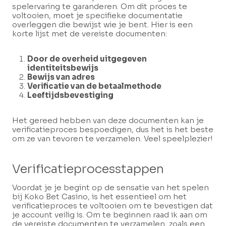
spelervaring te garanderen. Om dit proces te
voltooien, moet je specifieke documentatie
overleggen die bewijst wie je bent. Hier is een
korte lijst met de vereiste documenten:
Door de overheid uitgegeven
identiteitsbewijs
Bewijs van adres
Verificatie van de betaalmethode
Leeftijdsbevestiging
Het gereed hebben van deze documenten kan je
verificatieproces bespoedigen, dus het is het beste
om ze van tevoren te verzamelen. Veel speelplezier!
Verificatieprocesstappen
Voordat je je begint op de sensatie van het spelen
bij Koko Bet Casino, is het essentieel om het
verificatieproces te voltooien om te bevestigen dat
je account veilig is. Om te beginnen raad ik aan om
de vereiste documenten te verzamelen, zoals een