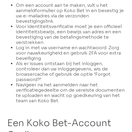
Om een account aan te maken, vult u het
aanmeldformulier op Koko Bet in en bevestig je
uw e-mailadres via de verzonden
bevestigingslink.
Voor identiteitsverificatie moet je een officieel
identiteitsbewijs, een bewijs van adres en een
bevestiging van de betalingsmethode te
verstrekken.
Log in met uw username en wachtwoord. Zorg
voor nauwkeurigheid en gebruik 2FA voor extra
beveiliging.
Als er issues ontstaan bij het inloggen,
controleer dan uw inloggegevens, wis de
browsercache of gebruik de optie ‘Forgot
password?’.
Navigeer na het aanmelden naar het
verificatiegedeelte om de vereiste documenten
te uploaden en wacht op goedkeuring van het
team van Koko Bet.
Een Koko Bet-Account