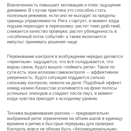
Вовлеченность повышает мотивацию и плюс ощущение
динамики. В случае практика это способно стать
полезным режимом, если оно не выходит за пределы
границы управляемости. Риск стартует, в момент когда
подъем переходит в перегазовку: растет темп действий,
снижается качество проверки, растет убежденность в
«особенный поток событий» а также включается
импульс принимать решения чаще.
Переживание контроля в возбуждении нередко делается
«приятным»: ощущается, что всё складывается, что
видны связи, будто вышло «поймать ритм». Такое по
сути есть зона иллюзии самоконтроля — аффективное
уверенность, будто ситуация поддается сильно
сильному контролю, нежели на деле. Подобный эффект
номад казино Казахстан усиливается на фоне полосы
успешных эпизодов а спадает после пауз, в момент
когда чувства приходят к исходному уровню.
Техника выравнивания разгона — предварительно
выбранный ритм: ограничение на объем шагов в единицу
времени и ритма и быстрые перерывы для проверки.
Контроль вовсе не обязан быть «безэмоциональным»,