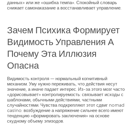
данных» или же «ошибка темпа». Спокойный словарь
снижает самонаказание а восстанавливает управление.
Зачем Психика Формирует
Видимость Управления А
Почему Эта Иллюзия
Опасна
Видимость контроля — нормальный когнитивный
механизм. Уму нужно переживать, что действия несут
значение, а иначе падает интерес. Из-за этого мозг часто
«дорисовывает» контролируемость: связывает исходы с
шаблонами, обычными действиями, частными
случайностями. Чувства подкрепляют этот сдвиг nomad
casino: возбуждение а напряжение сильнее всего имеют
тенденцию «формировать заключения» на основе
скудному объему эпизодов.