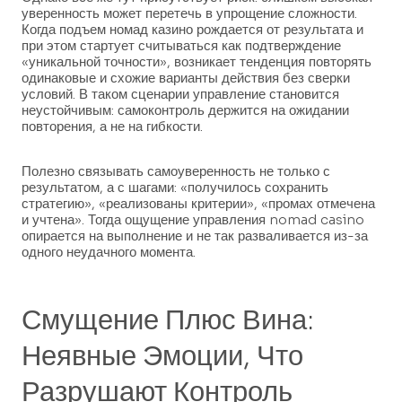
уверенность может перетечь в упрощение сложности.
Когда подъем номад казино рождается от результата и
при этом стартует считываться как подтверждение
«уникальной точности», возникает тенденция повторять
одинаковые и схожие варианты действия без сверки
условий. В таком сценарии управление становится
неустойчивым: самоконтроль держится на ожидании
повторения, а не на гибкости.
Полезно связывать самоуверенность не только с
результатом, а с шагами: «получилось сохранить
стратегию», «реализованы критерии», «промах отмечена
и учтена». Тогда ощущение управления nomad casino
опирается на выполнение и не так разваливается из-за
одного неудачного момента.
Смущение Плюс Вина:
Неявные Эмоции, Что
Разрушают Контроль