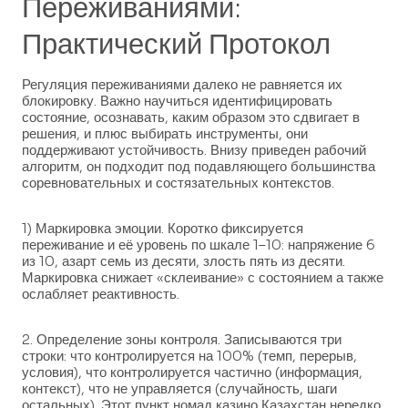
Переживаниями:
Практический Протокол
Регуляция переживаниями далеко не равняется их
блокировку. Важно научиться идентифицировать
состояние, осознавать, каким образом это сдвигает в
решения, и плюс выбирать инструменты, они
поддерживают устойчивость. Внизу приведен рабочий
алгоритм, он подходит под подавляющего большинства
соревновательных и состязательных контекстов.
1) Маркировка эмоции. Коротко фиксируется
переживание и её уровень по шкале 1–10: напряжение 6
из 10, азарт семь из десяти, злость пять из десяти.
Маркировка снижает «склеивание» с состоянием а также
ослабляет реактивность.
2. Определение зоны контроля. Записываются три
строки: что контролируется на 100% (темп, перерыв,
условия), что контролируется частично (информация,
контекст), что не управляется (случайность, шаги
остальных). Этот пункт номад казино Казахстан нередко