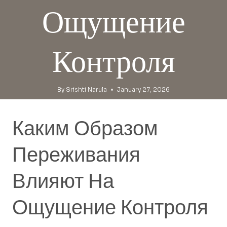
Ощущение
Контроля
By
Srishti Narula
January 27, 2026
Каким Образом
Переживания
Влияют На
Ощущение Контроля