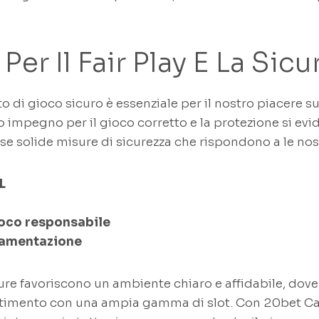
er Il Fair Play E La Sicu
o di gioco sicuro è essenziale per il nostro piacere s
o impegno per il gioco corretto e la protezione si evi
e solide misure di sicurezza che rispondono a le nos
L
ioco responsabile
lamentazione
re favoriscono un ambiente chiaro e affidabile, dove
vertimento con una ampia gamma di slot. Con 20bet C