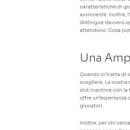
caratteristiche di g
avvincente. Inoltre, l
distingue davvero qu
attendono. Cosa pot
Una Ampi
Quando si tratta di 
scegliere. La nostra
slot machine con la 
offre un’esperienza 
giocatori.
Inoltre, per chi cer