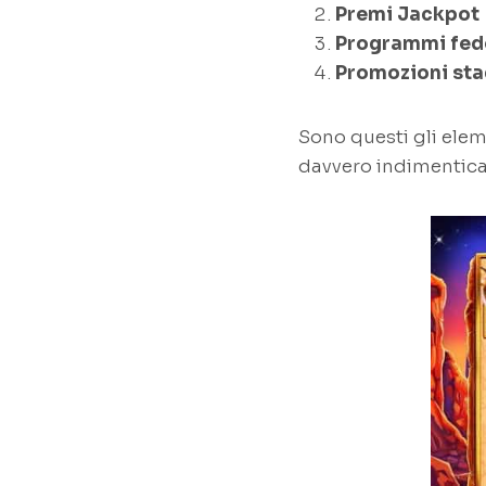
Premi Jackpot
Programmi fed
Promozioni sta
Sono questi gli elem
davvero indimentica