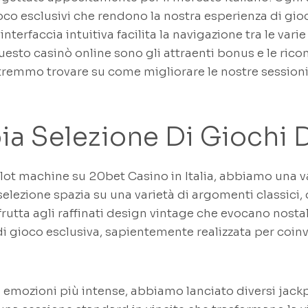
ioco esclusivi che rendono la nostra esperienza di gi
’interfaccia intuitiva facilita la navigazione tra le vari
esto casinò online sono gli attraenti bonus e le ric
remmo trovare su come migliorare le nostre sessioni
a Selezione Di Giochi D
slot machine su 20bet Casino in Italia, abbiamo una 
 selezione spazia su una varietà di argomenti classici
frutta agli raffinati design vintage che evocano nosta
di gioco esclusiva, sapientemente realizzata per coinv
ca emozioni più intense, abbiamo lanciato diversi jack