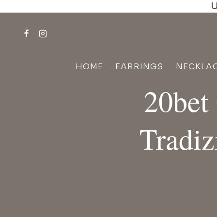
U
Skip
to
content
HOME
EARRINGS
NECKLA
20bet 
Tradiz