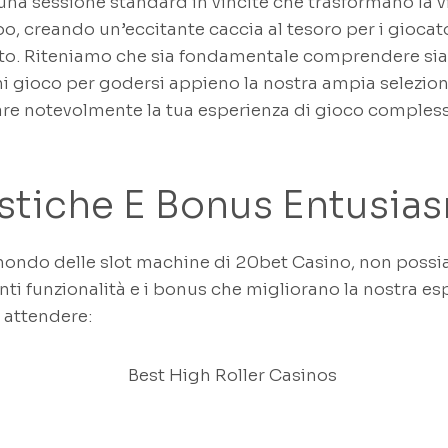
na sessione standard in vincite che trasformano la vi
 creando un’eccitante caccia al tesoro per i giocato
to. Riteniamo che sia fondamentale comprendere sia 
ni gioco per godersi appieno la nostra ampia selezio
are notevolmente la tua esperienza di gioco compless
istiche E Bonus Entusia
ndo delle slot machine di 20bet Casino, non possi
nti funzionalità e i bonus che migliorano la nostra es
 attendere: