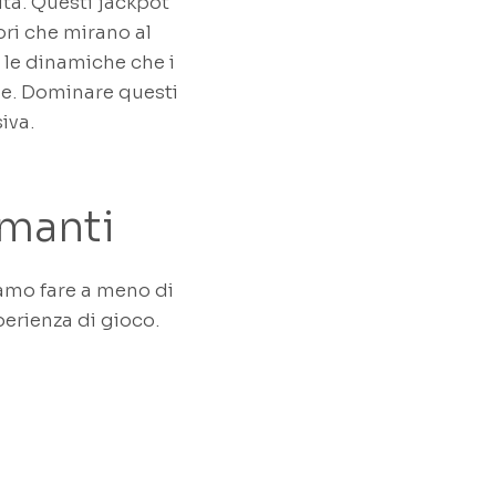
ta. Questi jackpot
ri che mirano al
le dinamiche che i
ne. Dominare questi
iva.
smanti
amo fare a meno di
perienza di gioco.