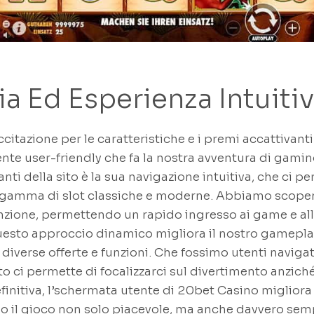
ia Ed Esperienza Intuiti
ccitazione per le caratteristiche e i premi accattiva
ente user-friendly che fa la nostra avventura di gamin
ti della sito è la sua navigazione intuitiva, che ci p
 gamma di slot classiche e moderne. Abbiamo scopert
nzione, permettendo un rapido ingresso ai game e alle
 Questo approccio dinamico migliora il nostro gameplay
diverse offerte e funzioni. Che fossimo utenti navigati 
o ci permette di focalizzarci sul divertimento anzich
finitiva, l’schermata utente di 20bet Casino migliora
o il gioco non solo piacevole, ma anche davvero semp