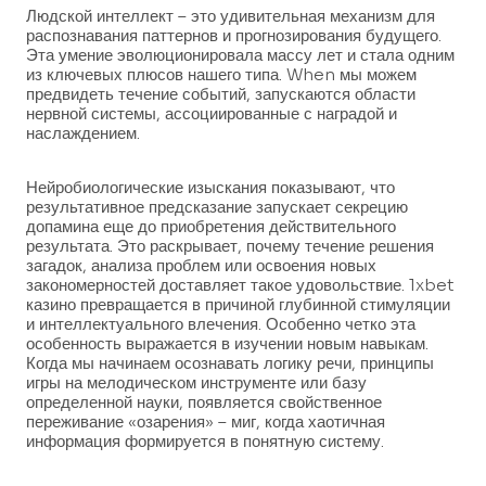
Людской интеллект – это удивительная механизм для
распознавания паттернов и прогнозирования будущего.
Эта умение эволюционировала массу лет и стала одним
из ключевых плюсов нашего типа. When мы можем
предвидеть течение событий, запускаются области
нервной системы, ассоциированные с наградой и
наслаждением.
Нейробиологические изыскания показывают, что
результативное предсказание запускает секрецию
допамина еще до приобретения действительного
результата. Это раскрывает, почему течение решения
загадок, анализа проблем или освоения новых
закономерностей доставляет такое удовольствие. 1xbet
казино превращается в причиной глубинной стимуляции
и интеллектуального влечения. Особенно четко эта
особенность выражается в изучении новым навыкам.
Когда мы начинаем осознавать логику речи, принципы
игры на мелодическом инструменте или базу
определенной науки, появляется свойственное
переживание «озарения» – миг, когда хаотичная
информация формируется в понятную систему.