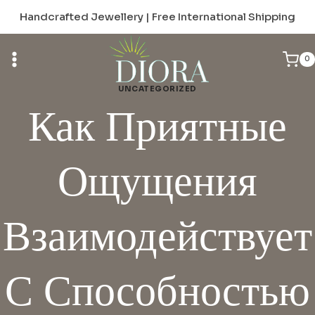
Skip
Handcrafted Jewellery | Free International Shipping
to
content
0
UNCATEGORIZED
Как Приятные
Ощущения
Взаимодействует
С Способностью