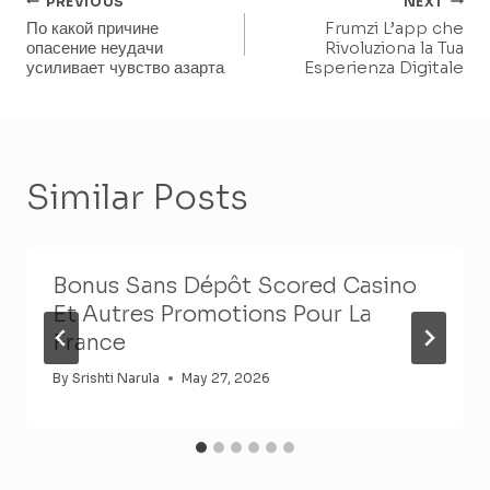
Post
PREVIOUS
NEXT
По какой причине
Frumzi L’app che
Navigation
опасение неудачи
Rivoluziona la Tua
усиливает чувство азарта
Esperienza Digitale
Similar Posts
Bonus Sans Dépôt Scored Casino
Et Autres Promotions Pour La
France
By
Srishti Narula
May 27, 2026