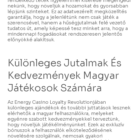
rendelkező tétek figyelemmel kísérése megengedi
nekünk, hogy növeljük a hozamokat és gyorsabban
lépjünk szinteket. Ez az adatvezérelt megközelítés
garantálja, hogy a jelenlétünk nem csak játék a
szerencsével, hanem a hűségjutalmak felé vezető
tudatos út, amely képessé tesz minket arra, hogy a
mindennapi fogadásokat rendszeresen jelentős
előnyökké alakítsuk.
Különleges Jutalmak És
Kedvezmények Magyar
Játékosok Számára
Az Energy Casino Loyalty Revolutionjában
különleges ajándékok és további juttatások lesznek
elérhetők a magyar felhasználókra, melyeket
egyénre szabott kedvezményekkel terveztünk,
hogy növeljük játékélményünket. Ezek az exkluzív
bónuszok a felhasználók elköteleződésének
növelésére szolgálnak, nemcsak gyakori