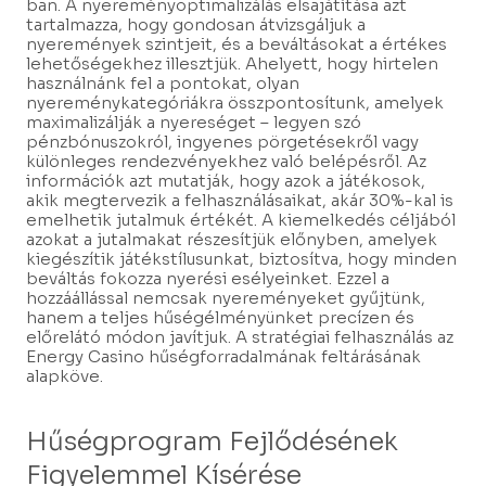
ban. A nyereményoptimalizálás elsajátítása azt
tartalmazza, hogy gondosan átvizsgáljuk a
nyeremények szintjeit, és a beváltásokat a értékes
lehetőségekhez illesztjük. Ahelyett, hogy hirtelen
használnánk fel a pontokat, olyan
nyereménykategóriákra összpontosítunk, amelyek
maximalizálják a nyereséget – legyen szó
pénzbónuszokról, ingyenes pörgetésekről vagy
különleges rendezvényekhez való belépésről. Az
információk azt mutatják, hogy azok a játékosok,
akik megtervezik a felhasználásaikat, akár 30%-kal is
emelhetik jutalmuk értékét. A kiemelkedés céljából
azokat a jutalmakat részesítjük előnyben, amelyek
kiegészítik játékstílusunkat, biztosítva, hogy minden
beváltás fokozza nyerési esélyeinket. Ezzel a
hozzáállással nemcsak nyereményeket gyűjtünk,
hanem a teljes hűségélményünket precízen és
előrelátó módon javítjuk. A stratégiai felhasználás az
Energy Casino hűségforradalmának feltárásának
alapköve.
Hűségprogram Fejlődésének
Figyelemmel Kísérése