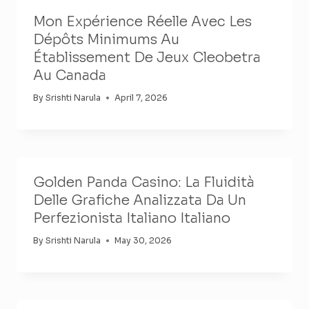
Mon Expérience Réelle Avec Les
Dépôts Minimums Au
Établissement De Jeux Cleobetra
Au Canada
By
Srishti Narula
April 7, 2026
Golden Panda Casino: La Fluidità
Delle Grafiche Analizzata Da Un
Perfezionista Italiano Italiano
By
Srishti Narula
May 30, 2026