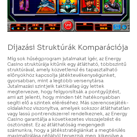
Díjazási Struktúrák Komparációja
Míg sok hűségprogram jutalmakat ígér, az Energy
Casino struktúrája kitűnik egy átlátható, többszintű
struktúrával, amely közvetlenül és tapasztalható
előnyökhöz kapcsolja játéktevékenységünket,
gyorsabban, mint a legtöbb versenytársa.
Jutalmazási szintjeik taktikailag úgy lettek
megtervezve, hogy felgyorsítsák a pontgyűjtést,
ami azt jelenti, hogy minden tét hatékonyabban
segíti elő a szintek eléréséhez. Más szerencsejáték-
oldalakhoz viszonyítva, amelyek sokszor átláthatatlan
vagy lassú pontrendszerrel rendelkeznek, az Energy
Casino garantálja a következetes visszajelzést és
ösztönzést. Ez az átláthatóság megengedi
számunkra, hogy a játékstratégiánkat a megtérülés
maximalizálása céljából tervezzük meg, kikerülve a