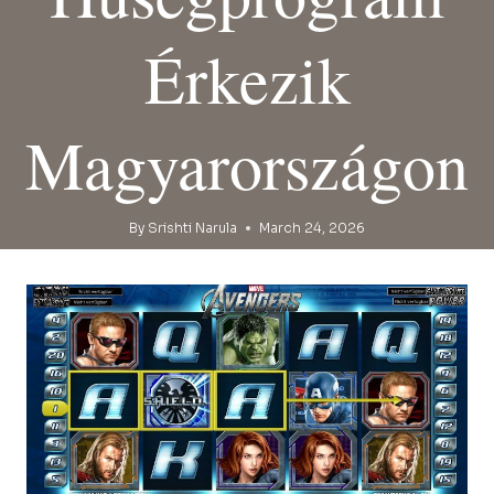
Érkezik
Magyarországon
By
Srishti Narula
March 24, 2026