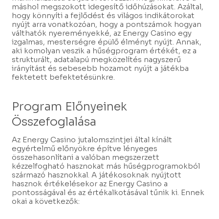
máshol megszokott idegesítő időhúzásokat. Azáltal,
hogy könnyíti a fejlődést és világos indikátorokat
nyújt arra vonatkozóan, hogy a pontszámok hogyan
válthatók nyereményekké, az Energy Casino egy
izgalmas, mesterségre épülő élményt nyújt. Annak,
aki komolyan veszik a hűségprogram értékét, ez a
strukturált, adatalapú megközelítés nagyszerű
irányítást és sebesebb hozamot nyújt a játékba
fektetett befektetésünkre.
Program Előnyeinek
Összefoglalása
Az Energy Casino jutalomszintjei által kínált
egyértelmű előnyökre építve lényeges
összehasonlítani a valóban megszerzett
kézzelfogható hasznokat más hűségprogramokból
származó hasznokkal. A játékosoknak nyújtott
hasznok értékelésekor az Energy Casino a
pontosságával és az értékalkotásával tűnik ki. Ennek
okai a következők: