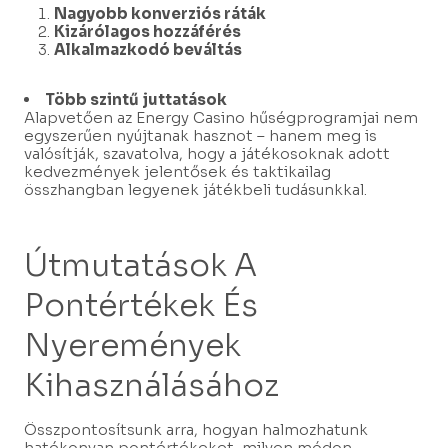
Nagyobb konverziós ráták
Kizárólagos hozzáférés
Alkalmazkodó beváltás
Több szintű juttatások
Alapvetően az Energy Casino hűségprogramjai nem
egyszerűen nyújtanak hasznot – hanem meg is
valósítják, szavatolva, hogy a játékosoknak adott
kedvezmények jelentősek és taktikailag
összhangban legyenek játékbeli tudásunkkal.
Útmutatások A
Pontértékek És
Nyeremények
Kihasználásához
Összpontosítsunk arra, hogyan halmozhatunk
hatékonyan pontértékeket, milyen módon