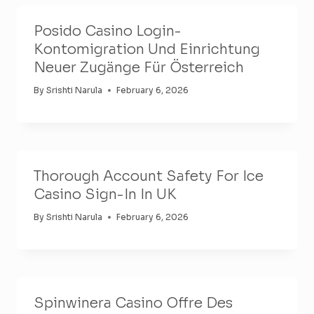
Posido Casino Login-
Kontomigration Und Einrichtung
Neuer Zugänge Für Österreich
By
Srishti Narula
February 6, 2026
Thorough Account Safety For Ice
Casino Sign-In In UK
By
Srishti Narula
February 6, 2026
Spinwinera Casino Offre Des