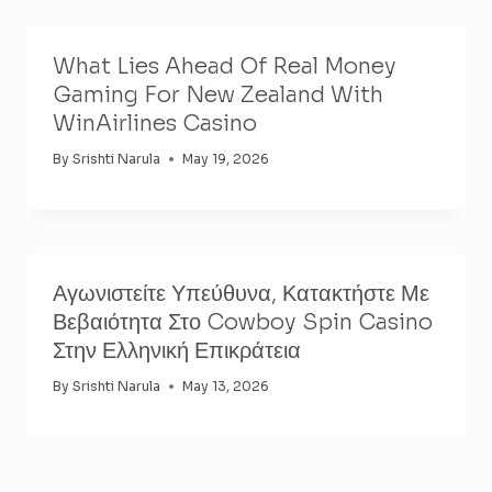
What Lies Ahead Of Real Money
Gaming For New Zealand With
WinAirlines Casino
By
Srishti Narula
May 19, 2026
Αγωνιστείτε Υπεύθυνα, Κατακτήστε Με
Βεβαιότητα Στο Cowboy Spin Casino
Στην Ελληνική Επικράτεια
By
Srishti Narula
May 13, 2026