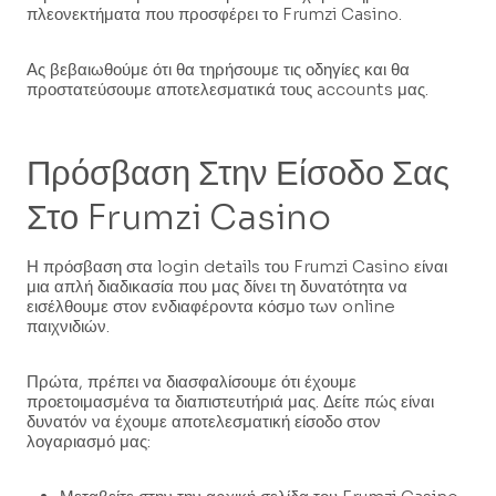
πλεονεκτήματα που προσφέρει το Frumzi Casino.
Ας βεβαιωθούμε ότι θα τηρήσουμε τις οδηγίες και θα
προστατεύσουμε αποτελεσματικά τους accounts μας.
Πρόσβαση Στην Είσοδο Σας
Στο Frumzi Casino
Η πρόσβαση στα login details του Frumzi Casino είναι
μια απλή διαδικασία που μας δίνει τη δυνατότητα να
εισέλθουμε στον ενδιαφέροντα κόσμο των online
παιχνιδιών.
Πρώτα, πρέπει να διασφαλίσουμε ότι έχουμε
προετοιμασμένα τα διαπιστευτήριά μας. Δείτε πώς είναι
δυνατόν να έχουμε αποτελεσματική είσοδο στον
λογαριασμό μας: