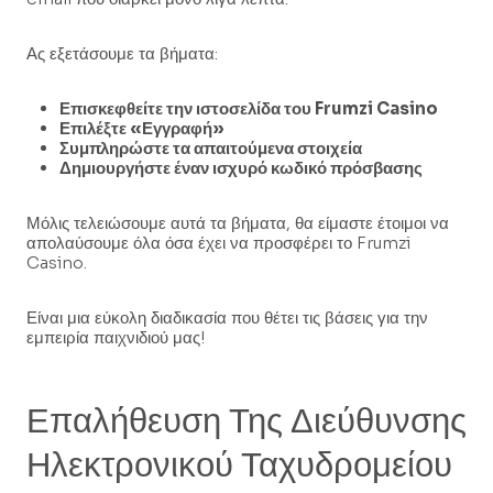
Ας εξετάσουμε τα βήματα:
Επισκεφθείτε την ιστοσελίδα του Frumzi Casino
Επιλέξτε «Εγγραφή»
Συμπληρώστε τα απαιτούμενα στοιχεία
Δημιουργήστε έναν ισχυρό κωδικό πρόσβασης
Μόλις τελειώσουμε αυτά τα βήματα, θα είμαστε έτοιμοι να
απολαύσουμε όλα όσα έχει να προσφέρει το Frumzi
Casino.
Είναι μια εύκολη διαδικασία που θέτει τις βάσεις για την
εμπειρία παιχνιδιού μας!
Επαλήθευση Της Διεύθυνσης
Ηλεκτρονικού Ταχυδρομείου