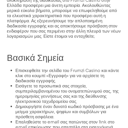
ολοκλήρωση της διαδικασίας στο Frumzi Casino στην
Ελλάδα προσφέρει μια άνετη εμπειρία. Ακολουθώντας
μερικά εύκολα βήματα, μπορούμε να επωφεληθούμε από
τα ελκυστικά χαρακτηριστικά που προσφέρει αυτή η
πλατφόρμα. Ας εξερευνήσουμε την απλοποιημένη
διαδικασία εγγραφής και ας αποκτήσουμε πρόσβαση στον
ενδιαφέρον που σας περιμένει στην άλλη πλευρά των νέων
λογαριασμών μας. Είστε έτοιμοι να ενταχθείτε;
Βασικά Σημεία
Επισκεφθείτε την σελίδα του Frumzi Casino και κάντε
κλικ στο κουμπί «Εγγραφή» για να αρχίσετε τη
διαδικασία εγγραφής.
Εισάγετε τα προσωπικά σας στοιχεία,
συμπεριλαμβανομένου του ονοματεπώνυμού σας, της
ημερομηνίας γεννήσεως σας και της διεύθυνσης
ηλεκτρονικού ταχυδρομείου σας.
Δημιουργήστε έναν δυνατό κωδικό πρόσβασης με ένα
μείγμα χαρακτήρων, ψηφίων και συμβόλων για
πρόσθετη ασφάλεια.
Επαληθεύστε το email σας πατώντας στον link στο
email επικύρωσης που απεστάλη στα εισερχόμενά