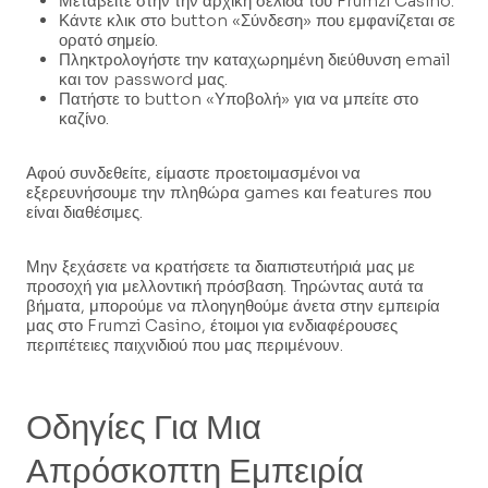
Μεταβείτε στην την αρχική σελίδα του Frumzi Casino.
Κάντε κλικ στο button «Σύνδεση» που εμφανίζεται σε
ορατό σημείο.
Πληκτρολογήστε την καταχωρημένη διεύθυνση email
και τον password μας.
Πατήστε το button «Υποβολή» για να μπείτε στο
καζίνο.
Αφού συνδεθείτε, είμαστε προετοιμασμένοι να
εξερευνήσουμε την πληθώρα games και features που
είναι διαθέσιμες.
Μην ξεχάσετε να κρατήσετε τα διαπιστευτήριά μας με
προσοχή για μελλοντική πρόσβαση. Τηρώντας αυτά τα
βήματα, μπορούμε να πλοηγηθούμε άνετα στην εμπειρία
μας στο Frumzi Casino, έτοιμοι για ενδιαφέρουσες
περιπέτειες παιχνιδιού που μας περιμένουν.
Οδηγίες Για Μια
Απρόσκοπτη Εμπειρία