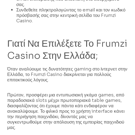
σας.
Συνδεθείτε πληκτρολογώντας το email και τον κωδικό
πρόσβασής σας στην κεντρική σελίδα του Frumzi
Casino.
Γιατί Να Επιλέξετε Το Frumzi
Casino Στην Ελλάδα;
Όταν αναλύουμε τις δυνατότητες gaming στο ίντερνετ στην
Ελλάδα, το Frumzi Casino διακρίνεται για πολλούς
επιτακτικούς λόγους.
Πρώτον, προσφέρει μια εντυπωσιακή γκάμα games, από
παραδοσιακά slots μέχρι πρωτοποριακά table games,
διασφαλίζοντας ότι έχουμε πάντα κάτι ενδιαφέρον να
ανακαλύψουμε. Το φιλικό προς το χρήστη interface κάνει
την περιήγηση παιχνιδάκι, δίνοντάς μας να
συγκεντρωθούμε στην απόλαυση της εμπειρίας παιχνιδιού
μας.