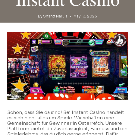
By
Srishti Narula
May 13, 2026
Schön, dass Sie da sind! Bei Instant Casino handelt
es sich nicht alles um Spiele. Wir schaffen eine
Gemeinschaft für Gewinner in Österreich. Unsere
Plattform bietet dir Zuverlässigkeit, Fairness und ein
Spielerlebnis, das du dich gerne erinnerst. Dafür