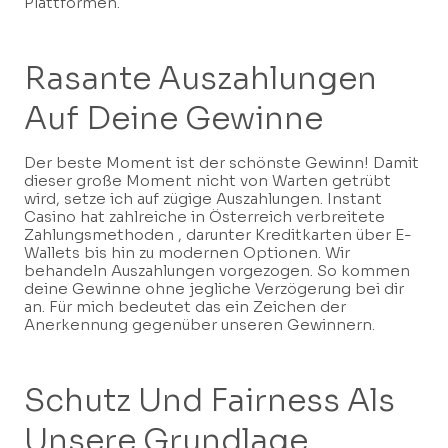
Plattformen.
Rasante Auszahlungen
Auf Deine Gewinne
Der beste Moment ist der schönste Gewinn! Damit
dieser große Moment nicht von Warten getrübt
wird, setze ich auf zügige Auszahlungen. Instant
Casino hat zahlreiche in Österreich verbreitete
Zahlungsmethoden , darunter Kreditkarten über E-
Wallets bis hin zu modernen Optionen. Wir
behandeln Auszahlungen vorgezogen. So kommen
deine Gewinne ohne jegliche Verzögerung bei dir
an. Für mich bedeutet das ein Zeichen der
Anerkennung gegenüber unseren Gewinnern.
Schutz Und Fairness Als
Unsere Grundlage