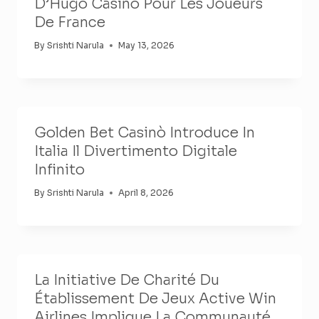
D’Hugo Casino Pour Les Joueurs
De France
By
Srishti Narula
May 13, 2026
Golden Bet Casinò Introduce In
Italia Il Divertimento Digitale
Infinito
By
Srishti Narula
April 8, 2026
La Initiative De Charité Du
Établissement De Jeux Active Win
Airlines Implique La Communauté