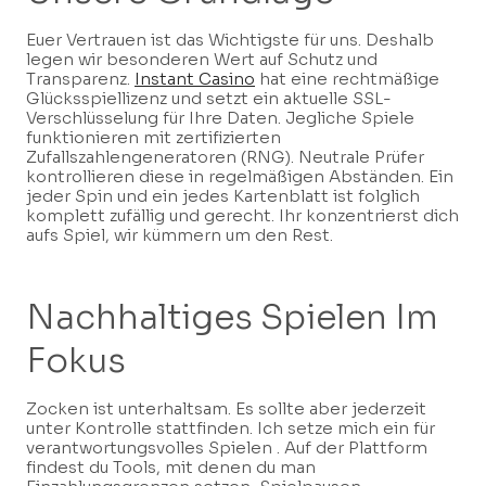
Euer Vertrauen ist das Wichtigste für uns. Deshalb
legen wir besonderen Wert auf Schutz und
Transparenz.
Instant Casino
hat eine rechtmäßige
Glücksspiellizenz und setzt ein aktuelle SSL-
Verschlüsselung für Ihre Daten. Jegliche Spiele
funktionieren mit zertifizierten
Zufallszahlengeneratoren (RNG). Neutrale Prüfer
kontrollieren diese in regelmäßigen Abständen. Ein
jeder Spin und ein jedes Kartenblatt ist folglich
komplett zufällig und gerecht. Ihr konzentrierst dich
aufs Spiel, wir kümmern um den Rest.
Nachhaltiges Spielen Im
Fokus
Zocken ist unterhaltsam. Es sollte aber jederzeit
unter Kontrolle stattfinden. Ich setze mich ein für
verantwortungsvolles Spielen . Auf der Plattform
findest du Tools, mit denen du man