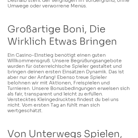
Deshalb steht der Vergnügen im Vordergrund, ohne
Umwege oder verworrene Menüs.
Großartige Boni, Die
Wirklich Etwas Bringen
Ein Casino-Einstieg benötigt einen guten
Willkommensgruß. Unsere Begrüßungsangebote
wurden für österreichische Spieler gestaltet und
bringen deinen ersten Einsätzen Dynamik. Das ist
aber nur der Anfang! Ebenso treue Spieler
belohnen wir mit Aktionen, Freispielen und
Turnieren. Unsere Bonusbedingungen erweisen sich
als fair, transparent und leicht zu erfüllen.
Verstecktes Kleingedrucktes findest du bei uns
nicht. Vom ersten Tag an fühlt man sich
wertgeschätzt.
Von Unterwegs Spielen,