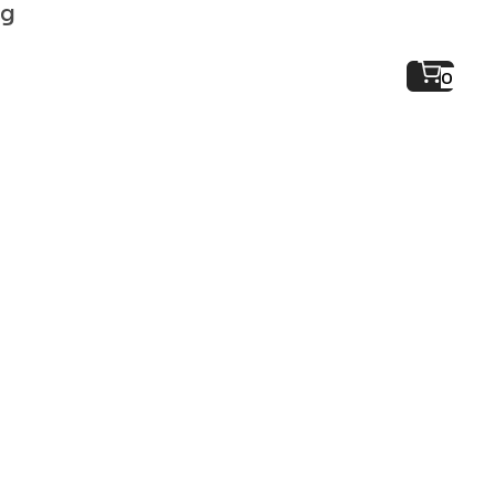
ng
0
o
TS
ABOUT US
CONTACT US
 Di
ancio