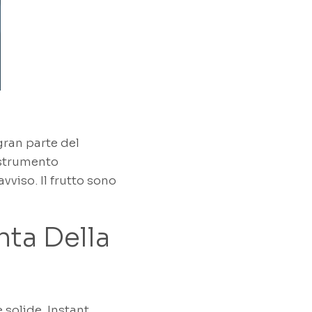
gran parte del
n strumento
avviso. Il frutto sono
nta Della
 solide. Instant