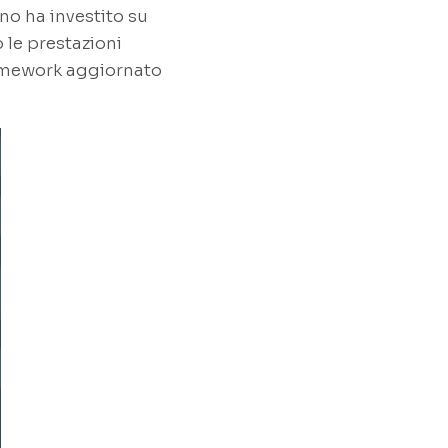
no ha investito su
 le prestazioni
framework aggiornato