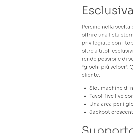
Esclusi
Persino nella scelta 
offrire una lista ste
privilegiate con i to
oltre a titoli esclusi
rende possibile di s
“giochi più veloci”.
cliente.
Slot machine di 
Tavoli live live c
Una area per i gi
Jackpot crescenti
Supporto 