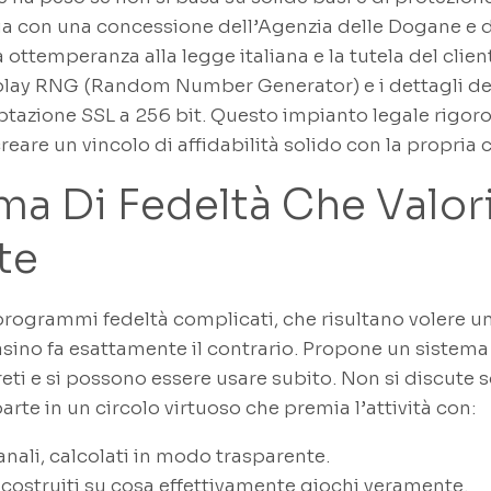
lia con una concessione dell’Agenzia delle Dogane e
 ottemperanza alla legge italiana e la tutela del cliente
ir play RNG (Random Number Generator) e i dettagli deg
ptazione SSL a 256 bit. Questo impianto legale rigoro
creare un vincolo di affidabilità solido con la propri
a Di Fedeltà Che Valor
te
programmi fedeltà complicati, che risultano volere u
sino fa esattamente il contrario. Propone un sistema a 
ti e si possono essere usare subito. Non si discute 
 parte in un circolo virtuoso che premia l’attività con:
ali, calcolati in modo trasparente.
costruiti su cosa effettivamente giochi veramente.