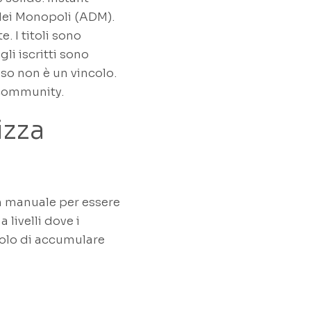
 dei Monopoli (ADM).
. I titoli sono
li iscritti sono
so non è un vincolo.
a community.
izza
n manuale per essere
livelli dove i
solo di accumulare