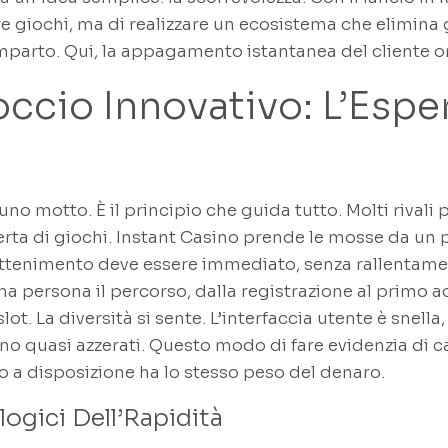
ire giochi, ma di realizzare un ecosistema che elimina 
omparto. Qui, la appagamento istantanea del cliente o
ccio Innovativo: L’Espe
uno motto. È il principio che guida tutto. Molti rivali
fferta di giochi. Instant Casino prende le mosse da un 
rattenimento deve essere immediato, senza rallentame
a persona il percorso, dalla registrazione al primo ac
ot. La diversità si sente. L’interfaccia utente è snell
no quasi azzerati. Questo modo di fare evidenzia di cap
po a disposizione ha lo stesso peso del denaro.
ologici Dell’Rapidità