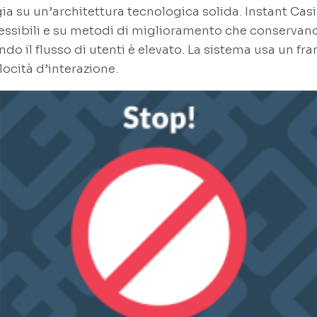
ia su un’architettura tecnologica solida. Instant Casi
lessibili e su metodi di miglioramento che conservano
ndo il flusso di utenti è elevato. La sistema usa un 
elocità d’interazione.