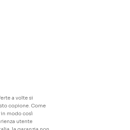
erte a volte si
to copione. Come
i in modo così
erienza utente
talia, la garanzia non