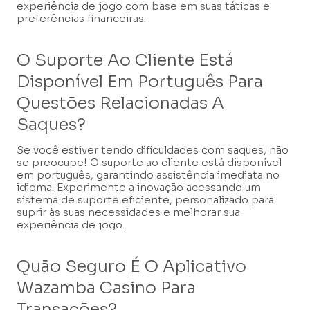
experiência de jogo com base em suas táticas e
preferências financeiras.
O Suporte Ao Cliente Está
Disponível Em Português Para
Questões Relacionadas A
Saques?
Se você estiver tendo dificuldades com saques, não
se preocupe! O suporte ao cliente está disponível
em português, garantindo assistência imediata no
idioma. Experimente a inovação acessando um
sistema de suporte eficiente, personalizado para
suprir às suas necessidades e melhorar sua
experiência de jogo.
Quão Seguro É O Aplicativo
Wazamba Casino Para
Transações?