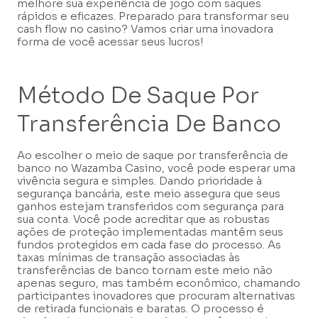
melhore sua experiência de jogo com saques
rápidos e eficazes. Preparado para transformar seu
cash flow no casino? Vamos criar uma inovadora
forma de você acessar seus lucros!
Método De Saque Por
Transferência De Banco
Ao escolher o meio de saque por transferência de
banco no Wazamba Casino, você pode esperar uma
vivência segura e simples. Dando prioridade à
segurança bancária, este meio assegura que seus
ganhos estejam transferidos com segurança para
sua conta. Você pode acreditar que as robustas
ações de proteção implementadas mantêm seus
fundos protegidos em cada fase do processo. As
taxas mínimas de transação associadas às
transferências de banco tornam este meio não
apenas seguro, mas também econômico, chamando
participantes inovadores que procuram alternativas
de retirada funcionais e baratas. O processo é