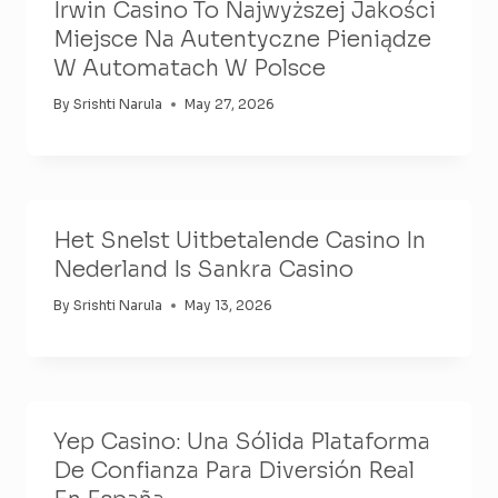
Irwin Casino To Najwyższej Jakości
Miejsce Na Autentyczne Pieniądze
W Automatach W Polsce
By
Srishti Narula
May 27, 2026
Het Snelst Uitbetalende Casino In
Nederland Is Sankra Casino
By
Srishti Narula
May 13, 2026
Yep Casino: Una Sólida Plataforma
De Confianza Para Diversión Real