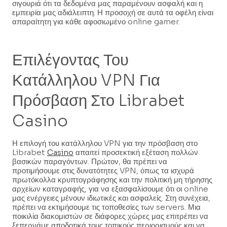
σιγουριά ότι τα δεδομένα μας παραμένουν ασφαλή και η
εμπειρία μας αδιάλειπτη. Η προσοχή σε αυτά τα οφέλη είναι
απαραίτητη για κάθε αφοσιωμένο online gamer.
Επιλέγοντας Του
Κατάλληλου VPN Για
Πρόσβαση Στο Librabet
Casino
Η επιλογή του κατάλληλου VPN για την πρόσβαση στο
Librabet
Casino
απαιτεί προσεκτική εξέταση πολλών
βασικών παραγόντων. Πρώτον, θα πρέπει να
προτιμήσουμε στις δυνατότητες VPN, όπως τα ισχυρά
πρωτόκολλα κρυπτογράφησης και την πολιτική μη τήρησης
αρχείων καταγραφής, για να εξασφαλίσουμε ότι οι online
μας ενέργειες μένουν ιδιωτικές και ασφαλείς. Στη συνέχεια,
πρέπει να εκτιμήσουμε τις τοποθεσίες των servers. Μια
ποικιλία διακομιστών σε διάφορες χώρες μας επιτρέπει να
ξεπερνάμε αποδοτικά τους τοπικούς περιορισμούς και να