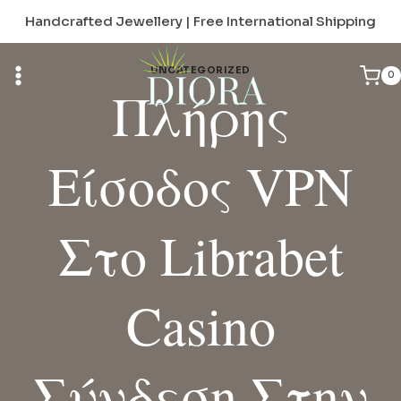
Skip
Handcrafted Jewellery | Free International Shipping
to
content
UNCATEGORIZED
0
Πλήρης
Είσοδος VPN
Στο Librabet
Casino
Σύνδεση Στην