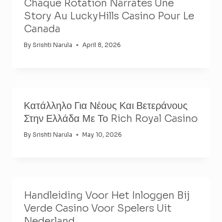
Chaque Rotation Narrates Une
Story Au LuckyHills Casino Pour Le
Canada
By
Srishti Narula
April 8, 2026
Κατάλληλο Για Νέους Και Βετεράνους
Στην Ελλάδα Με Το Rich Royal Casino
By
Srishti Narula
May 10, 2026
Handleiding Voor Het Inloggen Bij
Verde Casino Voor Spelers Uit
Nederland