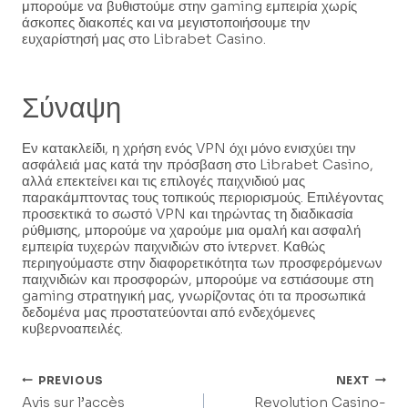
μπορούμε να βυθιστούμε στην gaming εμπειρία χωρίς
άσκοπες διακοπές και να μεγιστοποιήσουμε την
ευχαρίστησή μας στο Librabet Casino.
Σύναψη
Εν κατακλείδι, η χρήση ενός VPN όχι μόνο ενισχύει την
ασφάλειά μας κατά την πρόσβαση στο Librabet Casino,
αλλά επεκτείνει και τις επιλογές παιχνιδιού μας
παρακάμπτοντας τους τοπικούς περιορισμούς. Επιλέγοντας
προσεκτικά το σωστό VPN και τηρώντας τη διαδικασία
ρύθμισης, μπορούμε να χαρούμε μια ομαλή και ασφαλή
εμπειρία τυχερών παιχνιδιών στο ίντερνετ. Καθώς
περιηγούμαστε στην διαφορετικότητα των προσφερόμενων
παιχνιδιών και προσφορών, μπορούμε να εστιάσουμε στη
gaming στρατηγική μας, γνωρίζοντας ότι τα προσωπικά
δεδομένα μας προστατεύονται από ενδεχόμενες
κυβερνοαπειλές.
Post
PREVIOUS
NEXT
Avis sur l’accès
Revolution Casino-