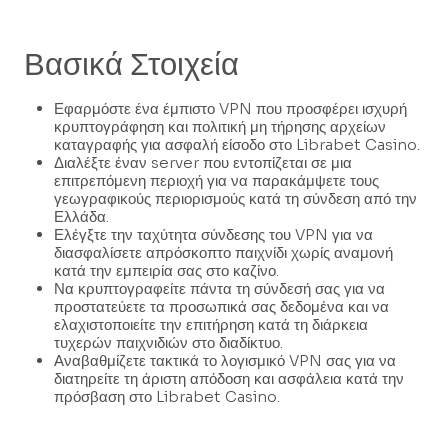
Βασικά Στοιχεία
Εφαρμόστε ένα έμπιστο VPN που προσφέρει ισχυρή
κρυπτογράφηση και πολιτική μη τήρησης αρχείων
καταγραφής για ασφαλή είσοδο στο Librabet Casino.
Διαλέξτε έναν server που εντοπίζεται σε μια
επιτρεπόμενη περιοχή για να παρακάμψετε τους
γεωγραφικούς περιορισμούς κατά τη σύνδεση από την
Ελλάδα.
Ελέγξτε την ταχύτητα σύνδεσης του VPN για να
διασφαλίσετε απρόσκοπτο παιχνίδι χωρίς αναμονή
κατά την εμπειρία σας στο καζίνο.
Να κρυπτογραφείτε πάντα τη σύνδεσή σας για να
προστατεύετε τα προσωπικά σας δεδομένα και να
ελαχιστοποιείτε την επιτήρηση κατά τη διάρκεια
τυχερών παιχνιδιών στο διαδίκτυο.
Αναβαθμίζετε τακτικά το λογισμικό VPN σας για να
διατηρείτε τη άριστη απόδοση και ασφάλεια κατά την
πρόσβαση στο Librabet Casino.