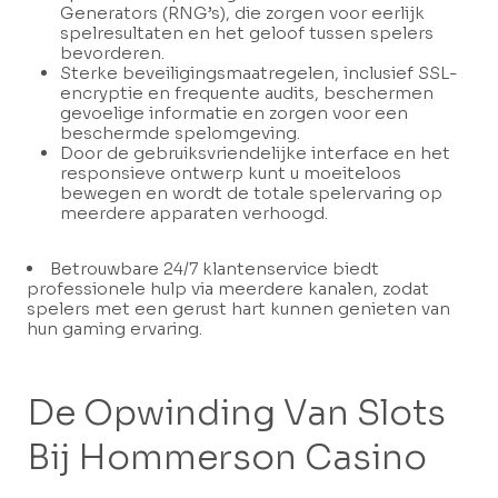
Generators (RNG’s), die zorgen voor eerlijk
spelresultaten en het geloof tussen spelers
bevorderen.
Sterke beveiligingsmaatregelen, inclusief SSL-
encryptie en frequente audits, beschermen
gevoelige informatie en zorgen voor een
beschermde spelomgeving.
Door de gebruiksvriendelijke interface en het
responsieve ontwerp kunt u moeiteloos
bewegen en wordt de totale spelervaring op
meerdere apparaten verhoogd.
Betrouwbare 24/7 klantenservice biedt
professionele hulp via meerdere kanalen, zodat
spelers met een gerust hart kunnen genieten van
hun gaming ervaring.
De Opwinding Van Slots
Bij Hommerson Casino