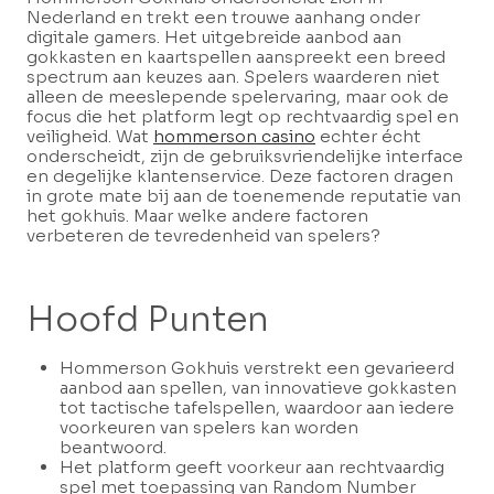
Nederland en trekt een trouwe aanhang onder
digitale gamers. Het uitgebreide aanbod aan
gokkasten en kaartspellen aanspreekt een breed
spectrum aan keuzes aan. Spelers waarderen niet
alleen de meeslepende spelervaring, maar ook de
focus die het platform legt op rechtvaardig spel en
veiligheid. Wat
hommerson casino
echter écht
onderscheidt, zijn de gebruiksvriendelijke interface
en degelijke klantenservice. Deze factoren dragen
in grote mate bij aan de toenemende reputatie van
het gokhuis. Maar welke andere factoren
verbeteren de tevredenheid van spelers?
Hoofd Punten
Hommerson Gokhuis verstrekt een gevarieerd
aanbod aan spellen, van innovatieve gokkasten
tot tactische tafelspellen, waardoor aan iedere
voorkeuren van spelers kan worden
beantwoord.
Het platform geeft voorkeur aan rechtvaardig
spel met toepassing van Random Number