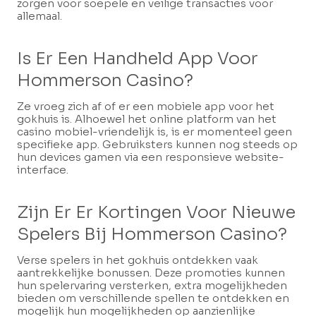
zorgen voor soepele en veilige transacties voor
allemaal.
Is Er Een Handheld App Voor
Hommerson Casino?
Ze vroeg zich af of er een mobiele app voor het
gokhuis is. Alhoewel het online platform van het
casino mobiel-vriendelijk is, is er momenteel geen
specifieke app. Gebruiksters kunnen nog steeds op
hun devices gamen via een responsieve website-
interface.
Zijn Er Er Kortingen Voor Nieuwe
Spelers Bij Hommerson Casino?
Verse spelers in het gokhuis ontdekken vaak
aantrekkelijke bonussen. Deze promoties kunnen
hun spelervaring versterken, extra mogelijkheden
bieden om verschillende spellen te ontdekken en
mogelijk hun mogelijkheden op aanzienlijke