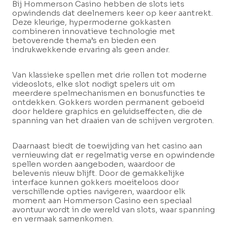
Bij Hommerson Casino hebben de slots iets
opwindends dat deelnemers keer op keer aantrekt.
Deze kleurige, hypermoderne gokkasten
combineren innovatieve technologie met
betoverende thema’s en bieden een
indrukwekkende ervaring als geen ander.
Van klassieke spellen met drie rollen tot moderne
videoslots, elke slot nodigt spelers uit om
meerdere spelmechanismen en bonusfuncties te
ontdekken. Gokkers worden permanent geboeid
door heldere graphics en geluidseffecten, die de
spanning van het draaien van de schijven vergroten.
Daarnaast biedt de toewijding van het casino aan
vernieuwing dat er regelmatig verse en opwindende
spellen worden aangeboden, waardoor de
belevenis nieuw blijft. Door de gemakkelijke
interface kunnen gokkers moeiteloos door
verschillende opties navigeren, waardoor elk
moment aan Hommerson Casino een speciaal
avontuur wordt in de wereld van slots, waar spanning
en vermaak samenkomen.