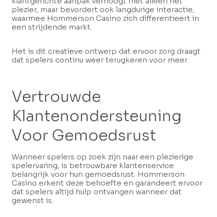
klantgerichte aanpak verhoogt niet alleen het
plezier, maar bevordert ook langdurige interactie,
waarmee Hommerson Casino zich differentieert in
een strijdende markt.
Het is dit creatieve ontwerp dat ervoor zorg draagt
dat spelers continu weer terugkeren voor meer.
Vertrouwde
Klantenondersteuning
Voor Gemoedsrust
Wanneer spelers op zoek zijn naar een plezierige
spelervaring, is betrouwbare klantenservice
belangrijk voor hun gemoedsrust. Hommerson
Casino erkent deze behoefte en garandeert ervoor
dat spelers altijd hulp ontvangen wanneer dat
gewenst is.