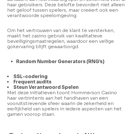
haar gebruikers. Deze belofte bevordert niet alleen
het geloof tussen spelers, maar creëert ook een
verantwoorde speelomgeving.
Om het vertrouwen van de klant te versterken,
maakt het casino gebruik van kwalitatieve
beveiligingsmaatregelen, waardoor een veilige
gokervaring blijft gewaarborgd.
Random Number Generators (RNG’s)
SSL-codering
Frequent audits
Steun Verantwoord Spelen
Met deze initiatieven toont Hommerson Casino
haar verbintenis aan het handhaven van een
vooruitstrevende sfeer waarin de zekerheid en
eerlijkheid van spelers in iedere aspecten van het
gamen voorop staan.