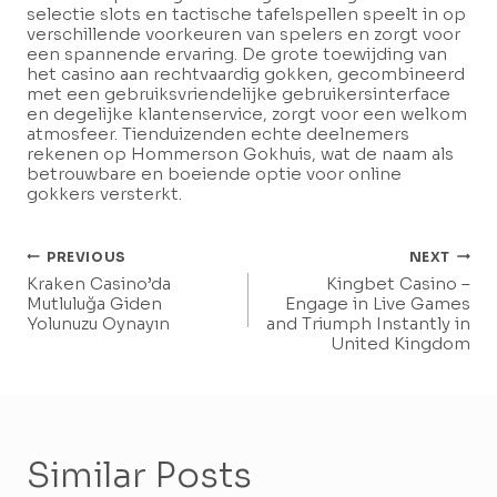
selectie slots en tactische tafelspellen speelt in op
verschillende voorkeuren van spelers en zorgt voor
een spannende ervaring. De grote toewijding van
het casino aan rechtvaardig gokken, gecombineerd
met een gebruiksvriendelijke gebruikersinterface
en degelijke klantenservice, zorgt voor een welkom
atmosfeer. Tienduizenden echte deelnemers
rekenen op Hommerson Gokhuis, wat de naam als
betrouwbare en boeiende optie voor online
gokkers versterkt.
Post
PREVIOUS
NEXT
Kraken Casino’da
Kingbet Casino –
Navigation
Mutluluğa Giden
Engage in Live Games
Yolunuzu Oynayın
and Triumph Instantly in
United Kingdom
Similar Posts