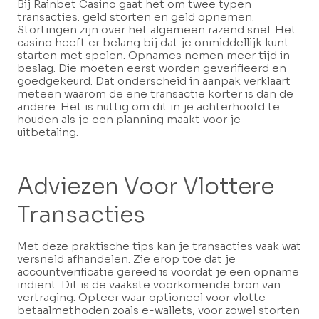
Bij Rainbet Casino gaat het om twee typen
transacties: geld storten en geld opnemen.
Stortingen zijn over het algemeen razend snel. Het
casino heeft er belang bij dat je onmiddellijk kunt
starten met spelen. Opnames nemen meer tijd in
beslag. Die moeten eerst worden geverifieerd en
goedgekeurd. Dat onderscheid in aanpak verklaart
meteen waarom de ene transactie korter is dan de
andere. Het is nuttig om dit in je achterhoofd te
houden als je een planning maakt voor je
uitbetaling.
Adviezen Voor Vlottere
Transacties
Met deze praktische tips kan je transacties vaak wat
versneld afhandelen. Zie erop toe dat je
accountverificatie gereed is voordat je een opname
indient. Dit is de vaakste voorkomende bron van
vertraging. Opteer waar optioneel voor vlotte
betaalmethoden zoals e-wallets, voor zowel storten