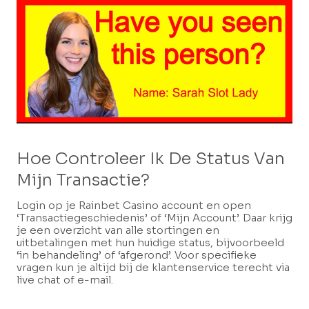
Hoe Controleer Ik De Status Van
Mijn Transactie?
Login op je Rainbet Casino account en open
‘Transactiegeschiedenis’ of ‘Mijn Account’. Daar krijg
je een overzicht van alle stortingen en
uitbetalingen met hun huidige status, bijvoorbeeld
‘in behandeling’ of ‘afgerond’. Voor specifieke
vragen kun je altijd bij de klantenservice terecht via
live chat of e-mail.