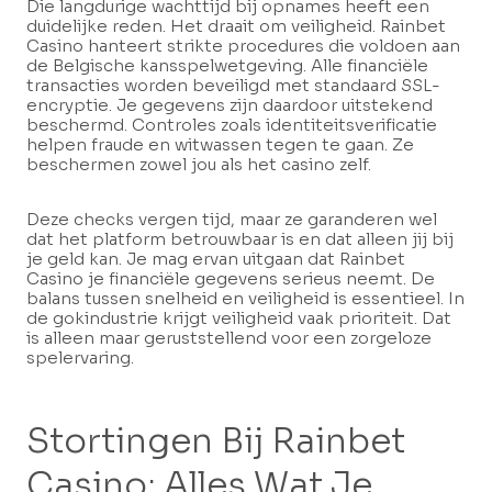
Die langdurige wachttijd bij opnames heeft een
duidelijke reden. Het draait om veiligheid. Rainbet
Casino hanteert strikte procedures die voldoen aan
de Belgische kansspelwetgeving. Alle financiële
transacties worden beveiligd met standaard SSL-
encryptie. Je gegevens zijn daardoor uitstekend
beschermd. Controles zoals identiteitsverificatie
helpen fraude en witwassen tegen te gaan. Ze
beschermen zowel jou als het casino zelf.
Deze checks vergen tijd, maar ze garanderen wel
dat het platform betrouwbaar is en dat alleen jij bij
je geld kan. Je mag ervan uitgaan dat Rainbet
Casino je financiële gegevens serieus neemt. De
balans tussen snelheid en veiligheid is essentieel. In
de gokindustrie krijgt veiligheid vaak prioriteit. Dat
is alleen maar geruststellend voor een zorgeloze
spelervaring.
Stortingen Bij Rainbet
Casino: Alles Wat Je