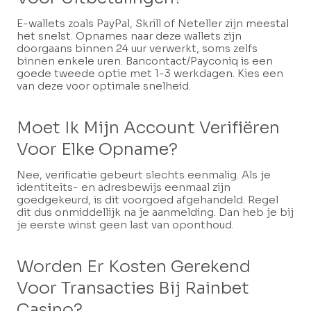
E-wallets zoals PayPal, Skrill of Neteller zijn meestal
het snelst. Opnames naar deze wallets zijn
doorgaans binnen 24 uur verwerkt, soms zelfs
binnen enkele uren. Bancontact/Payconiq is een
goede tweede optie met 1-3 werkdagen. Kies een
van deze voor optimale snelheid.
Moet Ik Mijn Account Verifiëren
Voor Elke Opname?
Nee, verificatie gebeurt slechts eenmalig. Als je
identiteits- en adresbewijs eenmaal zijn
goedgekeurd, is dit voorgoed afgehandeld. Regel
dit dus onmiddellijk na je aanmelding. Dan heb je bij
je eerste winst geen last van oponthoud.
Worden Er Kosten Gerekend
Voor Transacties Bij Rainbet
Casino?