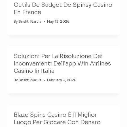
Outils De Budget De Spinsy Casino
En France
By
Srishti Narula
May 13, 2026
Soluzioni Per La Risoluzione Dei
Inconvenienti Dell’app Win Airlines
Casino In Italia
By
Srishti Narula
February 3, 2026
Blaze Spins Casino È Il Miglior
Luogo Per Giocare Con Denaro