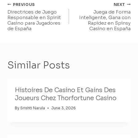
Post
PREVIOUS
NEXT
Directrices de Juego
Juega de Forma
Navigation
Responsable en Spinit
Inteligente, Gana con
Casino para Jugadores
Rapidez en Spinsy
de España
Casino en España
Similar Posts
Histoires De Casino Et Gains Des
Joueurs Chez Thorfortune Casino
By
Srishti Narula
June 3, 2026