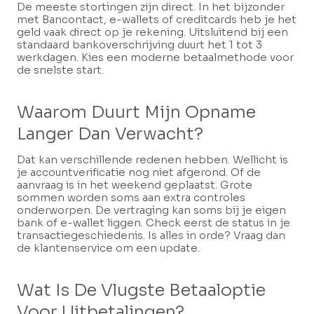
De meeste stortingen zijn direct. In het bijzonder
met Bancontact, e-wallets of creditcards heb je het
geld vaak direct op je rekening. Uitsluitend bij een
standaard bankoverschrijving duurt het 1 tot 3
werkdagen. Kies een moderne betaalmethode voor
de snelste start.
Waarom Duurt Mijn Opname
Langer Dan Verwacht?
Dat kan verschillende redenen hebben. Wellicht is
je accountverificatie nog niet afgerond. Of de
aanvraag is in het weekend geplaatst. Grote
sommen worden soms aan extra controles
onderworpen. De vertraging kan soms bij je eigen
bank of e-wallet liggen. Check eerst de status in je
transactiegeschiedenis. Is alles in orde? Vraag dan
de klantenservice om een update.
Wat Is De Vlugste Betaaloptie
Voor Uitbetalingen?