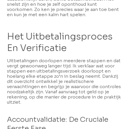
snelst zijn en hoe je zelf oponthoud kunt
voorkomen. Zo ken je precies waar je aan toe bent
en kun je met een kalm hart spelen.
Het Uitbetalingsproces
En Verificatie
Uitbetalingen doorlopen meerdere stappen en dat
vergt gewoonweg langer tijd. Ik verklaar wat voor
stappen een uitbetalingsverzoek doorloopt en
hoelang elke etappe zo’n in beslag neemt. Dankzij
dit overzicht ontwikkel je realistischere
verwachtingen en begrijp je waarvoor die controles
noodzakelijk zijn. Vanaf aanvraag tot geld op je
rekening, op die manier de procedure in de praktijk
uitziet.
Accountvalidatie: De Cruciale
Eerste Fase