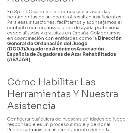
En Spinit Casino entendemos que a veces las
herramientas de autocontrol resultan insuficientes.
Para esas situaciones, facilitamos y aconsejamos el
contacto con organizaciones de ayuda profesional
especializadas y gratuitas en España. Colaboramos
en coordinación con entidades como la
Dirección
General de Ordenación del Juego
(DGOJ)
Jugadores Anónimos
Asociación
Española de Jugadores de Azar Rehabilitados
(AEAJAR)
Cómo Habilitar Las
Herramientas Y Nuestra
Asistencia
Configurar cualquiera de nuestras utilidades de juego
responsable es un proceso simple y personal.
Puedes administrarlas directamente desde la