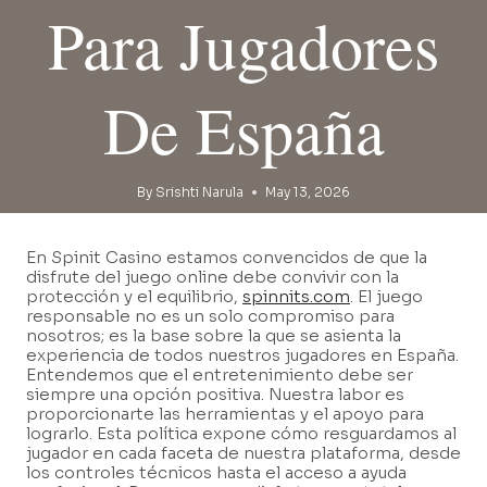
Para Jugadores
De España
By
Srishti Narula
May 13, 2026
En Spinit Casino estamos convencidos de que la
disfrute del juego online debe convivir con la
protección y el equilibrio,
spinnits.com
. El juego
responsable no es un solo compromiso para
nosotros; es la base sobre la que se asienta la
experiencia de todos nuestros jugadores en España.
Entendemos que el entretenimiento debe ser
siempre una opción positiva. Nuestra labor es
proporcionarte las herramientas y el apoyo para
lograrlo. Esta política expone cómo resguardamos al
jugador en cada faceta de nuestra plataforma, desde
los controles técnicos hasta el acceso a ayuda