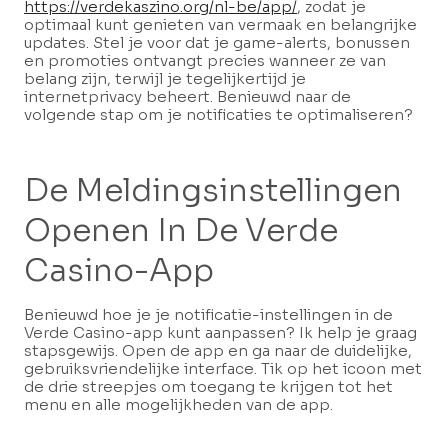
https://verdekaszino.org/nl-be/app/
, zodat je
optimaal kunt genieten van vermaak en belangrijke
updates. Stel je voor dat je game-alerts, bonussen
en promoties ontvangt precies wanneer ze van
belang zijn, terwijl je tegelijkertijd je
internetprivacy beheert. Benieuwd naar de
volgende stap om je notificaties te optimaliseren?
De Meldingsinstellingen
Openen In De Verde
Casino-App
Benieuwd hoe je je notificatie-instellingen in de
Verde Casino-app kunt aanpassen? Ik help je graag
stapsgewijs. Open de app en ga naar de duidelijke,
gebruiksvriendelijke interface. Tik op het icoon met
de drie streepjes om toegang te krijgen tot het
menu en alle mogelijkheden van de app.