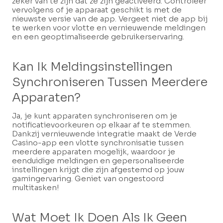
zeker van te zijn dat ze zijn geactiveerd. Controleer
vervolgens of je apparaat geschikt is met de
nieuwste versie van de app. Vergeet niet de app bij
te werken voor vlotte en vernieuwende meldingen
en een geoptimaliseerde gebruikerservaring.
Kan Ik Meldingsinstellingen
Synchroniseren Tussen Meerdere
Apparaten?
Ja, je kunt apparaten synchroniseren om je
notificatievoorkeuren op elkaar af te stemmen.
Dankzij vernieuwende integratie maakt de Verde
Casino-app een vlotte synchronisatie tussen
meerdere apparaten mogelijk, waardoor je
eenduidige meldingen en gepersonaliseerde
instellingen krijgt die zijn afgestemd op jouw
gamingervaring. Geniet van ongestoord
multitasken!
Wat Moet Ik Doen Als Ik Geen