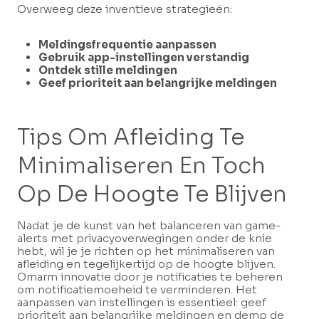
Overweeg deze inventieve strategieën:
Meldingsfrequentie aanpassen
Gebruik app-instellingen verstandig
Ontdek stille meldingen
Geef prioriteit aan belangrijke meldingen
Tips Om Afleiding Te
Minimaliseren En Toch
Op De Hoogte Te Blijven
Nadat je de kunst van het balanceren van game-
alerts met privacyoverwegingen onder de knie
hebt, wil je je richten op het minimaliseren van
afleiding en tegelijkertijd op de hoogte blijven.
Omarm innovatie door je notificaties te beheren
om notificatiemoeheid te verminderen. Het
aanpassen van instellingen is essentieel: geef
prioriteit aan belangrijke meldingen en demp de