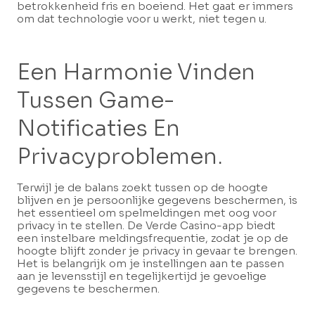
betrokkenheid fris en boeiend. Het gaat er immers
om dat technologie voor u werkt, niet tegen u.
Een Harmonie Vinden
Tussen Game-
Notificaties En
Privacyproblemen.
Terwijl je de balans zoekt tussen op de hoogte
blijven en je persoonlijke gegevens beschermen, is
het essentieel om spelmeldingen met oog voor
privacy in te stellen. De Verde Casino-app biedt
een instelbare meldingsfrequentie, zodat je op de
hoogte blijft zonder je privacy in gevaar te brengen.
Het is belangrijk om je instellingen aan te passen
aan je levensstijl en tegelijkertijd je gevoelige
gegevens te beschermen.