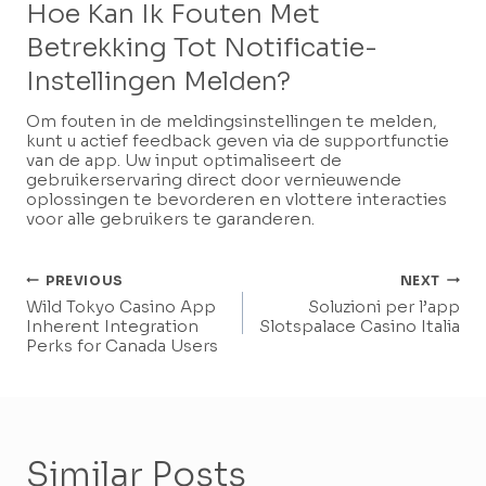
Hoe Kan Ik Fouten Met
Betrekking Tot Notificatie-
Instellingen Melden?
Om fouten in de meldingsinstellingen te melden,
kunt u actief feedback geven via de supportfunctie
van de app. Uw input optimaliseert de
gebruikerservaring direct door vernieuwende
oplossingen te bevorderen en vlottere interacties
voor alle gebruikers te garanderen.
Post
PREVIOUS
NEXT
Wild Tokyo Casino App
Soluzioni per l’app
Navigation
Inherent Integration
Slotspalace Casino Italia
Perks for Canada Users
Similar Posts