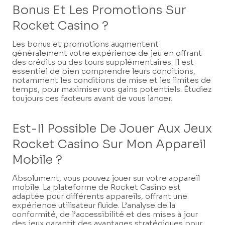
Bonus Et Les Promotions Sur
Rocket Casino ?
Les bonus et promotions augmentent
généralement votre expérience de jeu en offrant
des crédits ou des tours supplémentaires. Il est
essentiel de bien comprendre leurs conditions,
notamment les conditions de mise et les limites de
temps, pour maximiser vos gains potentiels. Étudiez
toujours ces facteurs avant de vous lancer.
Est-Il Possible De Jouer Aux Jeux
Rocket Casino Sur Mon Appareil
Mobile ?
Absolument, vous pouvez jouer sur votre appareil
mobile. La plateforme de Rocket Casino est
adaptée pour différents appareils, offrant une
expérience utilisateur fluide. L’analyse de la
conformité, de l’accessibilité et des mises à jour
des jeux garantit des avantages stratégiques pour