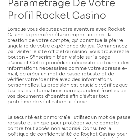
Paramétrage De Votre
Profil Rocket Casino
Lorsque vous débutez votre aventure avec Rocket
Casino, la première étape importante est la
création de votre compte, qui constitue la pierre
angulaire de votre expérience de jeu. Commencez
par visiter le site officiel du casino. Vous trouverez le
bouton « S’inscrire » bien visible sur la page
d’accueil. Cette procédure nécessite de fournir des
informations nécessaires comme votre adresse e-
mail, de créer un mot de passe robuste et de
vérifier votre identité avec des informations
personnelles. La précision est cruciale ; vérifiez que
toutes les informations correspondent à celles de
vos documents d’identité afin d’éviter tout
problème de vérification ultérieur.
La sécurité est primordiale : utilisez un mot de passe
robuste et unique pour protéger votre compte
contre tout accès non autorisé. Consultez la
politique de confidentialité de Rocket Casino pour