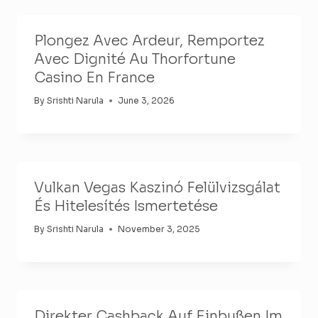
Plongez Avec Ardeur, Remportez
Avec Dignité Au Thorfortune
Casino En France
By
Srishti Narula
June 3, 2026
Vulkan Vegas Kaszinó Felülvizsgálat
És Hitelesítés Ismertetése
By
Srishti Narula
November 3, 2025
Direkter Cashback Auf Einbußen Im