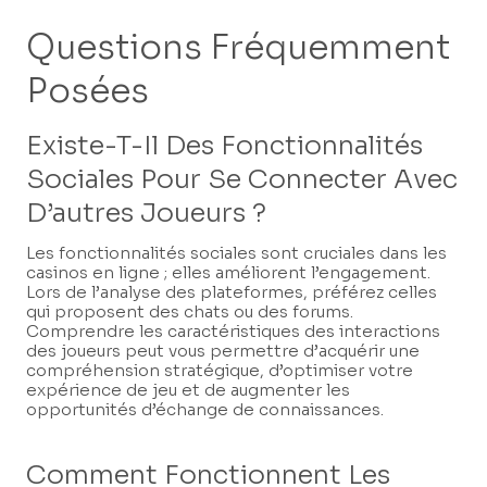
Questions Fréquemment
Posées
Existe-T-Il Des Fonctionnalités
Sociales Pour Se Connecter Avec
D’autres Joueurs ?
Les fonctionnalités sociales sont cruciales dans les
casinos en ligne ; elles améliorent l’engagement.
Lors de l’analyse des plateformes, préférez celles
qui proposent des chats ou des forums.
Comprendre les caractéristiques des interactions
des joueurs peut vous permettre d’acquérir une
compréhension stratégique, d’optimiser votre
expérience de jeu et de augmenter les
opportunités d’échange de connaissances.
Comment Fonctionnent Les