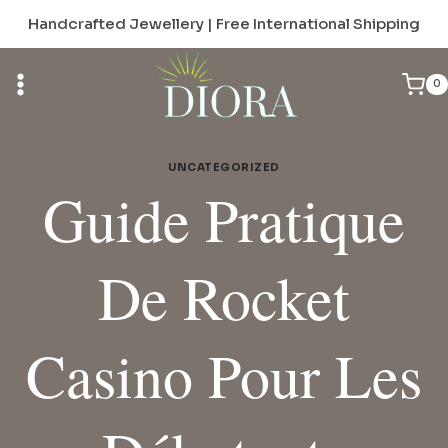
Skip
Handcrafted Jewellery | Free International Shipping
to
content
0
UNCATEGORIZED
Guide Pratique
De Rocket
Casino Pour Les