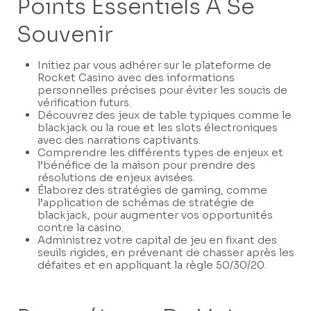
Points Essentiels À Se
Souvenir
Initiez par vous adhérer sur le plateforme de
Rocket Casino avec des informations
personnelles précises pour éviter les soucis de
vérification futurs.
Découvrez des jeux de table typiques comme le
blackjack ou la roue et les slots électroniques
avec des narrations captivants.
Comprendre les différents types de enjeux et
l’bénéfice de la maison pour prendre des
résolutions de enjeux avisées.
Élaborez des stratégies de gaming, comme
l’application de schémas de stratégie de
blackjack, pour augmenter vos opportunités
contre la casino.
Administrez votre capital de jeu en fixant des
seuils rigides, en prévenant de chasser après les
défaites et en appliquant la règle 50/30/20.