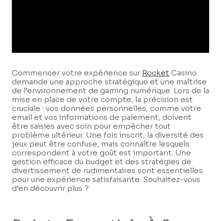
Commencer votre expérience sur
Rocket
Casino
demande une approche stratégique et une maîtrise
de l’environnement de gaming numérique. Lors de la
mise en place de votre compte, la précision est
cruciale : vos données personnelles, comme votre
email et vos informations de paiement, doivent
être saisies avec soin pour empêcher tout
problème ultérieur. Une fois inscrit, la diversité des
jeux peut être confuse, mais connaître lesquels
correspondent à votre goût est important. Une
gestion efficace du budget et des stratégies de
divertissement de rudimentaires sont essentielles
pour une expérience satisfaisante. Souhaitez-vous
d’en découvrir plus ?