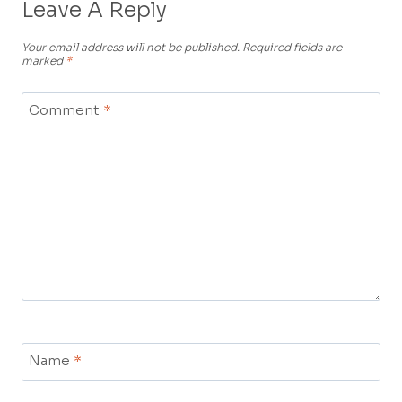
Leave A Reply
Your email address will not be published.
Required fields are
marked
*
Comment
*
Name
*