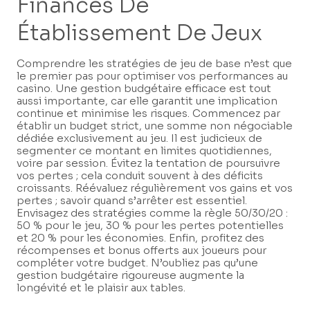
Finances De
Établissement De Jeux
Comprendre les stratégies de jeu de base n’est que
le premier pas pour optimiser vos performances au
casino. Une gestion budgétaire efficace est tout
aussi importante, car elle garantit une implication
continue et minimise les risques. Commencez par
établir un budget strict, une somme non négociable
dédiée exclusivement au jeu. Il est judicieux de
segmenter ce montant en limites quotidiennes,
voire par session. Évitez la tentation de poursuivre
vos pertes ; cela conduit souvent à des déficits
croissants. Réévaluez régulièrement vos gains et vos
pertes ; savoir quand s’arrêter est essentiel.
Envisagez des stratégies comme la règle 50/30/20 :
50 % pour le jeu, 30 % pour les pertes potentielles
et 20 % pour les économies. Enfin, profitez des
récompenses et bonus offerts aux joueurs pour
compléter votre budget. N’oubliez pas qu’une
gestion budgétaire rigoureuse augmente la
longévité et le plaisir aux tables.