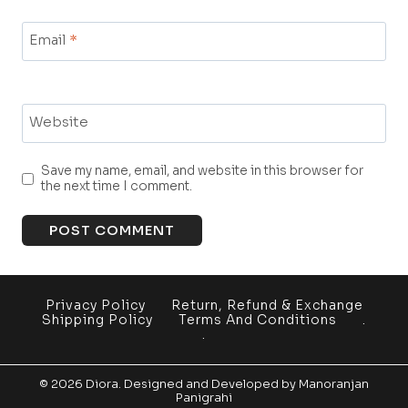
Email
*
Website
Save my name, email, and website in this browser for
the next time I comment.
Privacy Policy
Return, Refund & Exchange
Shipping Policy
Terms And Conditions
.
.
© 2026 Diora. Designed and Developed by
Manoranjan
Panigrahi