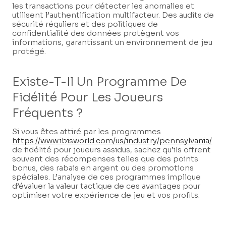
les transactions pour détecter les anomalies et
utilisent l’authentification multifacteur. Des audits de
sécurité réguliers et des politiques de
confidentialité des données protègent vos
informations, garantissant un environnement de jeu
protégé.
Existe-T-Il Un Programme De
Fidélité Pour Les Joueurs
Fréquents ?
Si vous êtes attiré par les programmes
https://www.ibisworld.com/us/industry/pennsylvania/
de fidélité pour joueurs assidus, sachez qu’ils offrent
souvent des récompenses telles que des points
bonus, des rabais en argent ou des promotions
spéciales. L’analyse de ces programmes implique
d’évaluer la valeur tactique de ces avantages pour
optimiser votre expérience de jeu et vos profits.