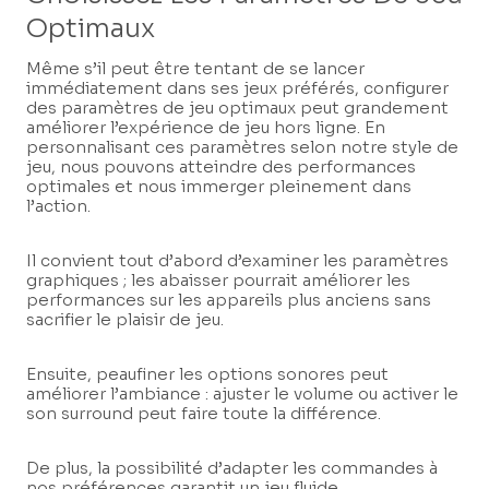
Optimaux
Même s’il peut être tentant de se lancer
immédiatement dans ses jeux préférés, configurer
des paramètres de jeu optimaux peut grandement
améliorer l’expérience de jeu hors ligne. En
personnalisant ces paramètres selon notre style de
jeu, nous pouvons atteindre des performances
optimales et nous immerger pleinement dans
l’action.
Il convient tout d’abord d’examiner les paramètres
graphiques ; les abaisser pourrait améliorer les
performances sur les appareils plus anciens sans
sacrifier le plaisir de jeu.
Ensuite, peaufiner les options sonores peut
améliorer l’ambiance : ajuster le volume ou activer le
son surround peut faire toute la différence.
De plus, la possibilité d’adapter les commandes à
nos préférences garantit un jeu fluide.