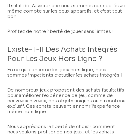
Il suffit de s’assurer que nous sommes connectés au
même compte sur les deux appareils, et c’est tout
bon.
Profitez de notre liberté de jouer sans limites !
Existe-T-Il Des Achats Intégrés
Pour Les Jeux Hors Ligne ?
En ce qui concerne les jeux hors ligne, nous
sommes impatients d’étudier les achats intégrés !
De nombreux jeux proposent des achats facultatifs
pour améliorer l’expérience de jeu, comme de
nouveaux niveaux, des objets uniques ou du contenu
exclusif. Ces achats peuvent enrichir l’expérience
même hors ligne.
Nous apprécions la liberté de choisir comment
nous voulons profiter de nos jeux, et les achats