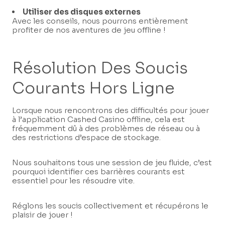
Utiliser des disques externes
Avec les conseils, nous pourrons entièrement
profiter de nos aventures de jeu offline !
Résolution Des Soucis
Courants Hors Ligne
Lorsque nous rencontrons des difficultés pour jouer
à l’application Cashed Casino offline, cela est
fréquemment dû à des problèmes de réseau ou à
des restrictions d’espace de stockage.
Nous souhaitons tous une session de jeu fluide, c’est
pourquoi identifier ces barrières courants est
essentiel pour les résoudre vite.
Réglons les soucis collectivement et récupérons le
plaisir de jouer !