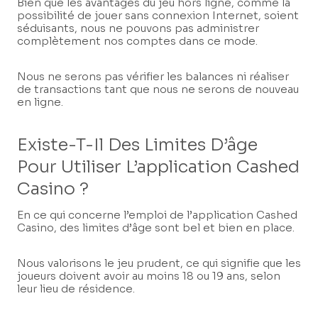
Bien que les avantages du jeu hors ligne, comme la
possibilité de jouer sans connexion Internet, soient
séduisants, nous ne pouvons pas administrer
complètement nos comptes dans ce mode.
Nous ne serons pas vérifier les balances ni réaliser
de transactions tant que nous ne serons de nouveau
en ligne.
Existe-T-Il Des Limites D’âge
Pour Utiliser L’application Cashed
Casino ?
En ce qui concerne l’emploi de l’application Cashed
Casino, des limites d’âge sont bel et bien en place.
Nous valorisons le jeu prudent, ce qui signifie que les
joueurs doivent avoir au moins 18 ou 19 ans, selon
leur lieu de résidence.