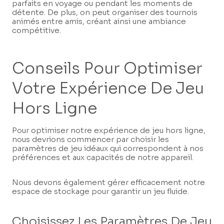
parfaits en voyage ou pendant les moments de
détente. De plus, on peut organiser des tournois
animés entre amis, créant ainsi une ambiance
compétitive.
Conseils Pour Optimiser
Votre Expérience De Jeu
Hors Ligne
Pour optimiser notre expérience de jeu hors ligne,
nous devrions commencer par choisir les
paramètres de jeu idéaux qui correspondent à nos
préférences et aux capacités de notre appareil.
Nous devons également gérer efficacement notre
espace de stockage pour garantir un jeu fluide.
Choisissez Les Paramètres De Jeu