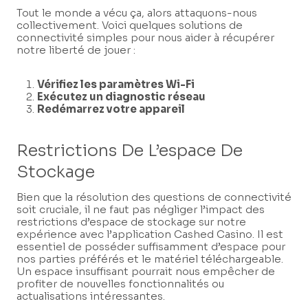
Tout le monde a vécu ça, alors attaquons-nous
collectivement. Voici quelques solutions de
connectivité simples pour nous aider à récupérer
notre liberté de jouer :
Vérifiez les paramètres Wi-Fi
Exécutez un diagnostic réseau
Redémarrez votre appareil
Restrictions De L’espace De
Stockage
Bien que la résolution des questions de connectivité
soit cruciale, il ne faut pas négliger l’impact des
restrictions d’espace de stockage sur notre
expérience avec l’application Cashed Casino. Il est
essentiel de posséder suffisamment d’espace pour
nos parties préférés et le matériel téléchargeable.
Un espace insuffisant pourrait nous empêcher de
profiter de nouvelles fonctionnalités ou
actualisations intéressantes.