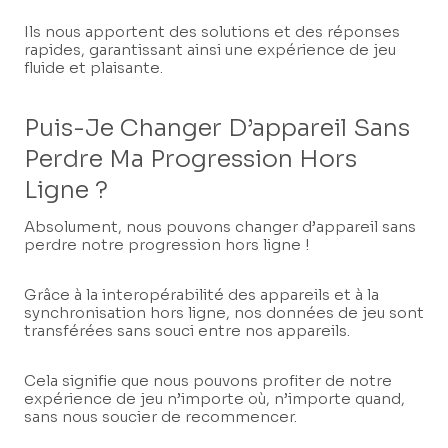
Ils nous apportent des solutions et des réponses
rapides, garantissant ainsi une expérience de jeu
fluide et plaisante.
Puis-Je Changer D’appareil Sans
Perdre Ma Progression Hors
Ligne ?
Absolument, nous pouvons changer d’appareil sans
perdre notre progression hors ligne !
Grâce à la interopérabilité des appareils et à la
synchronisation hors ligne, nos données de jeu sont
transférées sans souci entre nos appareils.
Cela signifie que nous pouvons profiter de notre
expérience de jeu n’importe où, n’importe quand,
sans nous soucier de recommencer.