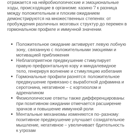
отражается на нейробиологические и эмоциональные
ходы, происходящие в организме. казино 7 к разница
между положительным и плохим ожиданием
демонстрируются на множественных степенях: от
пробуждения различных мозговых структур до перемен в
гормональном профиле и иммунной значении.
Положительное ожидание активирует левую лобную
зону, связанную с положительными эмоциями и
мотивацией приближения
Неблагоприятное предвкушение стимулирует
правую префронтальную кору и миндалевидное
тело, генерируя волнение и стимуляцию избегания
Гормональные профили разнятся: положительное
предвкушение привязано с выработкой дофамина и
серотонина, негативное – с кортизолом и
адреналином
Физиологические ответы также дифференцированы:
при позитивном ожидании отмечается расширение
зрачков и повышение иммунной роли
Ментальные механизмы изменяются по-разному:
позитивное предвкушение улучшает созидательное
мышление, негативное – увеличивает бдительность
к угрозам