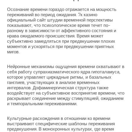
Осознание времени гораздо отражается на мощность
переживаний во период ожидания. 7к казино
официальный сайт штудии временной перспективы
показывают, что психологическое время течет по-
разному в зависимости от аффективного состояния и
нрава ожидаемого происшествия. Время может
субъективно замедляться при предвкушении плохих
моментов и ускоряться при предвкушении приятных
мигов.
Нейронные механизмы ощущения времени охватывают в
себя работу супрахиазматического ядра гипоталамуса,
которое управляет циркадные ритмы, и базальных
ганглиев, участвующих в анализе временных
интервалов. Дофаминергическая структура также
воздействует на субъективное воспринятие времени, что
раскрывает соединение между стимуляцией, ожиданием
и темпоральными переживаниями.
Культурные расхождения в отношении ко времени
выстраивают специфические шаблоны переживания
предвкушения. В монохронных культурах, где время