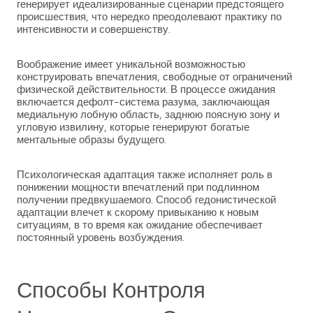
генерирует идеализированные сценарии предстоящего
происшествия, что нередко преодолевают практику по
интенсивности и совершенству.
Воображение имеет уникальной возможностью
конструировать впечатления, свободные от ограничений
физической действительности. В процессе ожидания
включается дефолт-система разума, заключающая
медиальную лобную область, заднюю поясную зону и
угловую извилину, которые генерируют богатые
ментальные образы будущего.
Психологическая адаптация также исполняет роль в
понижении мощности впечатлений при подлинном
получении предвкушаемого. Способ гедонистической
адаптации влечет к скорому привыканию к новым
ситуациям, в то время как ожидание обеспечивает
постоянный уровень возбуждения.
Способы Контроля