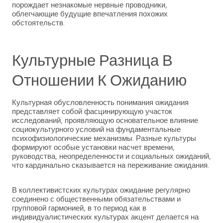
порождает незнакомые нервные проводники,
облегчающие будущие впечатления похожих
обстоятельств.
Культурные Разница В
Отношении К Ожиданию
Культурная обусловленность понимания ожидания
представляет собой фасцинирующую участок
исследований, проявляющую основательное влияние
социокультурного условий на фундаментальные
психофизиологические механизмы. Разные культуры
формируют особые установки насчет времени,
руководства, неопределенности и социальных ожиданий,
что кардинально сказывается на переживание ожидания.
В коллективистских культурах ожидание регулярно
соединено с общественными обязательствами и
групповой гармонией, в то период как в
индивидуалистических культурах акцент делается на