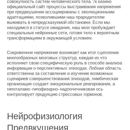
совокупность систем человеческого тела. 7к казино
официальный сайт процессы выстраивания напряжения
при предвкушении ассоциированы с эволюционными
адаптациями, позволившими наш прародителям
выживать в непредсказуемой обстановке. Если мы
находимся в статусе ожидания, наш мозг пробуждает
специальные нейронные сети, готовя тело к вероятным
трансформациям в окружающей условиях.
Сокровенное напряжение возникает как итог сцепления
многообразных мозговых структур, каждая из что
исполняет свою специфическую роль в способе анализа
информации о перспективных эпизодах. Лобная область
ответственна за составление и изучение возможных
сценариев совершенствования эпизодов, лимбическая
организация создает эмоциональные реагирования, а
гипоталамо-гипофизарно-надпочечниковая ось
контролирует продукцию стрессовых гормонов.
Нейрофизиология
Предвкушения