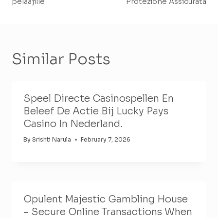
pelaajille
Protezione Assicurata
Similar Posts
Speel Directe Casinospellen En
Beleef De Actie Bij Lucky Pays
Casino In Nederland.
By
Srishti Narula
February 7, 2026
Opulent Majestic Gambling House
– Secure Online Transactions When