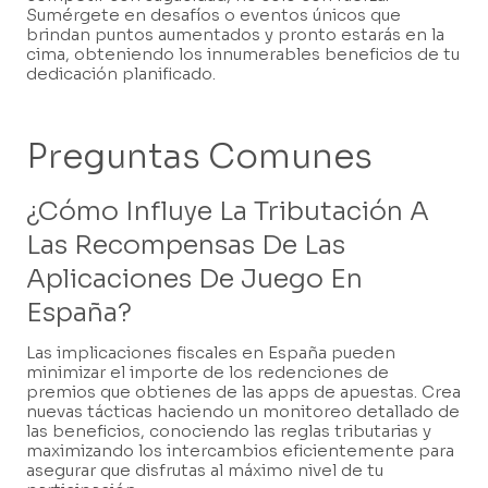
Sumérgete en desafíos o eventos únicos que
brindan puntos aumentados y pronto estarás en la
cima, obteniendo los innumerables beneficios de tu
dedicación planificado.
Preguntas Comunes
¿Cómo Influye La Tributación A
Las Recompensas De Las
Aplicaciones De Juego En
España?
Las implicaciones fiscales en España pueden
minimizar el importe de los redenciones de
premios que obtienes de las apps de apuestas. Crea
nuevas tácticas haciendo un monitoreo detallado de
las beneficios, conociendo las reglas tributarias y
maximizando los intercambios eficientemente para
asegurar que disfrutas al máximo nivel de tu