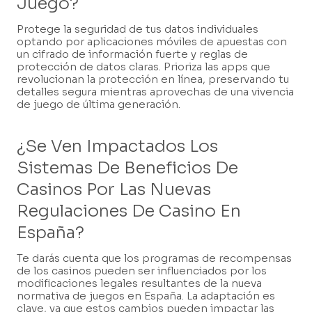
Juego?
Protege la seguridad de tus datos individuales
optando por aplicaciones móviles de apuestas con
un cifrado de información fuerte y reglas de
protección de datos claras. Prioriza las apps que
revolucionan la protección en línea, preservando tu
detalles segura mientras aprovechas de una vivencia
de juego de última generación.
¿Se Ven Impactados Los
Sistemas De Beneficios De
Casinos Por Las Nuevas
Regulaciones De Casino En
España?
Te darás cuenta que los programas de recompensas
de los casinos pueden ser influenciados por los
modificaciones legales resultantes de la nueva
normativa de juegos en España. La adaptación es
clave, ya que estos cambios pueden impactar las