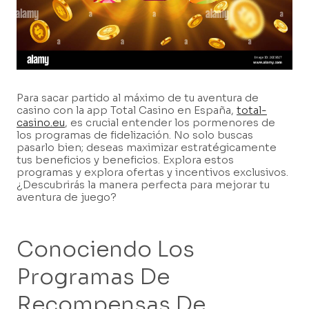
Para sacar partido al máximo de tu aventura de
casino con la app Total Casino en España,
total-
casino.eu
, es crucial entender los pormenores de
los programas de fidelización. No solo buscas
pasarlo bien; deseas maximizar estratégicamente
tus beneficios y beneficios. Explora estos
programas y explora ofertas y incentivos exclusivos.
¿Descubrirás la manera perfecta para mejorar tu
aventura de juego?
Conociendo Los
Programas De
Recompensas De