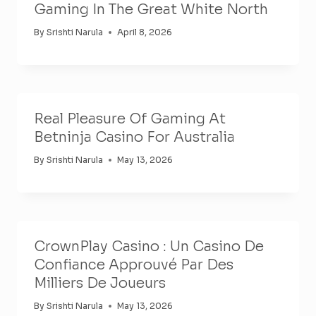
Gaming In The Great White North
By
Srishti Narula
April 8, 2026
Real Pleasure Of Gaming At
Betninja Casino For Australia
By
Srishti Narula
May 13, 2026
CrownPlay Casino : Un Casino De
Confiance Approuvé Par Des
Milliers De Joueurs
By
Srishti Narula
May 13, 2026