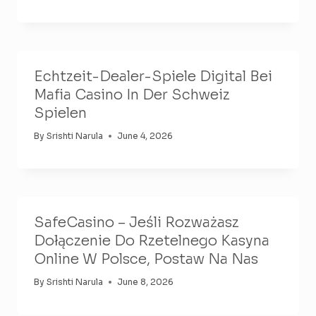
Echtzeit-Dealer-Spiele Digital Bei
Mafia Casino In Der Schweiz
Spielen
By
Srishti Narula
June 4, 2026
SafeCasino – Jeśli Rozważasz
Dołączenie Do Rzetelnego Kasyna
Online W Polsce, Postaw Na Nas
By
Srishti Narula
June 8, 2026