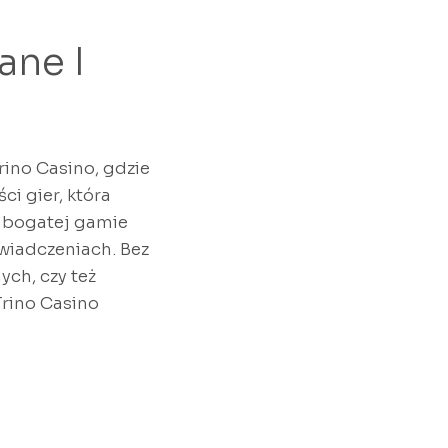
ane I
rino Casino, gdzie
ci gier, która
 bogatej gamie
wiadczeniach. Bez
ych, czy też
Trino Casino