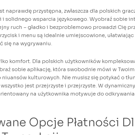
jest naprawdę przystępna, zwłaszcza dla polskich gra
i i solidnego wsparcia językowego. Wyobraź sobie inte
ejny ruch – gładko i bezproblemowo prowadzi Cię pr
rzycisk i menu są idealnie umiejscowione, ułatwiając 
 się na wygrywaniu.
e tylko komfort. Dla polskich użytkowników komplekso
braź sobie aplikację, która swobodnie mówi w Twoim 
 niuansów kulturowych. Nie musisz się potykać o tłu
wszystko jest przejrzyste i przejrzyste. W dynamiczn
zorientowany na użytkownika motywuje do odkrywania 
ane Opcje Płatności Dl