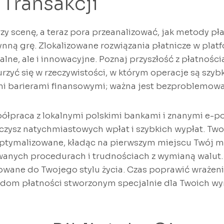
 Transakcji
rzy scenę, a teraz pora przeanalizować, jak metody p
nną grę. Zlokalizowane rozwiązania płatnicze w platf
nalne, ale i innowacyjne. Poznaj przyszłość z płatnośc
rzyć się w rzeczywistości, w którym operacje są szybk
mi barierami finansowymi; ważna jest bezproblemowa
praca z lokalnymi polskimi bankami i znanymi e-po
czysz natychmiastowych wpłat i szybkich wypłat. Tw
tymalizowane, kładąc na pierwszym miejscu Twój mo
anych procedurach i trudnościach z wymianą walut.
owane do Twojego stylu życia. Czas poprawić wrażeni
om płatności stworzonym specjalnie dla Twoich w