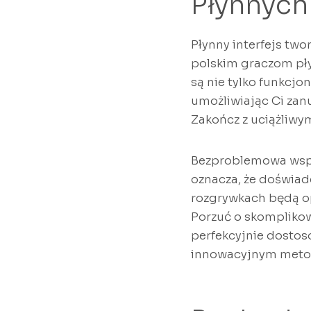
Płynnych
Płynny interfejs two
polskim graczom pły
są nie tylko funkcjo
umożliwiając Ci zanu
Zakończ z uciążliwy
Bezproblemowa współ
oznacza, że doświad
rozgrywkach będą op
Porzuć o skomplikow
perfekcyjnie dostos
innowacyjnym metod