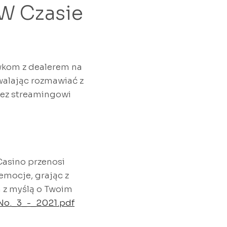
W Czasie
wkom z dealerem na
walając rozmawiać z
zez streamingowi
Casino przenosi
emocje, grając z
 z myślą o Twoim
_No._3_-_2021.pdf