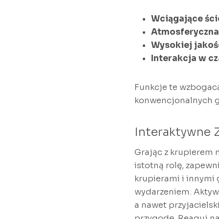
Wciągające śc
Atmosferyczna 
Wysokiej jakoś
Interakcja w c
Funkcje te wzbogaca
konwencjonalnych gra
Interaktywne 
Grając z krupierem n
istotną rolę, zapewn
krupierami i innymi
wydarzeniem. Aktywn
a nawet przyjaciels
przygodę. Reaguj na