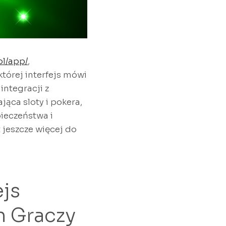
pl/app/
,
której interfejs mówi
integracji z
jąca sloty i pokera,
ieczeństwa i
 jeszcze więcej do
ejs
h Graczy