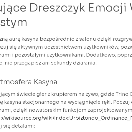
jące Dreszczyk Emocji 
istym
ną aurę kasyna bezpośrednio z salonu dzięki rozgry
szuj się aktywnym uczestnictwem użytkowników, poz
rami i pozostałymi użytkownikami. Dodatkowo, popr
e, nie przegapisz ani sekundy działania.
tmosfera Kasyna
jącym świecie gier z krupierem na żywo, gdzie Trino 
 kasyna stacjonarnego na wyciągnięcie ręki. Poczuj 
rami, dzięki nowatorskim funkcjom zaprojektowanym
s://wikisource.org/wiki/Index:Urbiztondo_Ordinance
j się detalami: