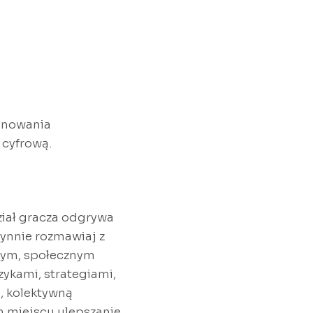
ionowania
 cyfrową.
ział gracza odgrywa
łynnie rozmawiaj z
znym, społecznym
ykami, strategiami,
, kolektywną
m miejscu ulepszanie