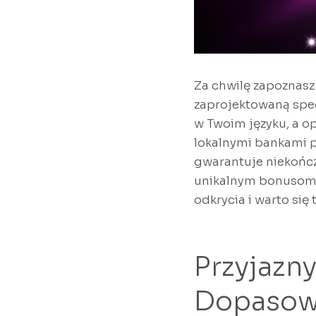
Za chwilę zapoznasz 
zaprojektowaną specj
w Twoim języku, a o
lokalnymi bankami po
gwarantuje niekończ
unikalnym bonusom c
odkrycia i warto się
Przyjazny
Dopasowa