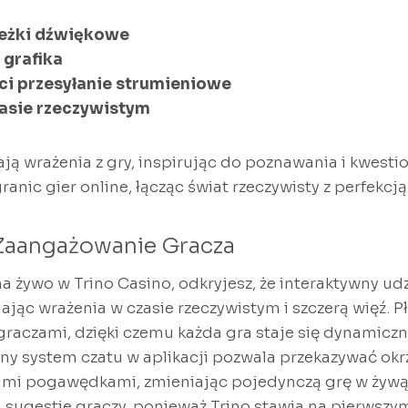
ieżki dźwiękowe
grafika
ci przesyłanie strumieniowe
zasie rzeczywistym
ją wrażenia z gry, inspirując do poznawania i kwest
nic gier online, łącząc świat rzeczywisty z perfekcją
Zaangażowanie Gracza
a żywo w Trino Casino, odkryjesz, że interaktywny ud
iając wrażenia w czasie rzeczywistym i szczerą więź. P
 graczami, dzięki czemu każda gra staje się dynamic
y system czatu w aplikacji pozwala przekazywać okrz
kimi pogawędkami, zmieniając pojedynczą grę w żywą
 sugestie graczy, ponieważ Trino stawia na pierwszy