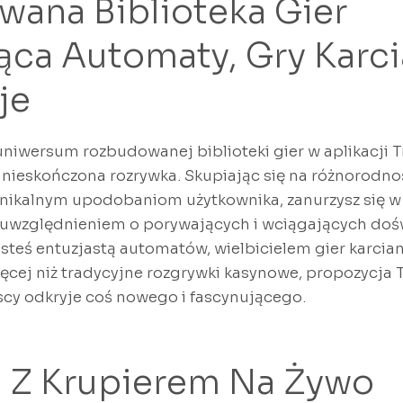
ana Biblioteka Gier
ca Automaty, Gry Karci
je
uniwersum rozbudowanej biblioteki gier w aplikacji T
 nieskończona rozrywka. Skupiając się na różnorodnoś
ikalnym upodobaniom użytkownika, zanurzysz się w
 uwzględnieniem o porywających i wciągających doś
esteś entuzjastą automatów, wielbicielem gier karcian
ęcej niż tradycyjne rozgrywki kasynowe, propozycja 
scy odkryje coś nowego i fascynującego.
a Z Krupierem Na Żywo