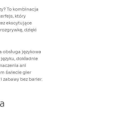
czy? To kombinacja
rfejs, który
zez ekscytujące
rozgrywkę, dzięki
wa obsługa językowa
języku, dokładnie
maczenia ani
ym świecie gier
i zabawy bez barier.
a