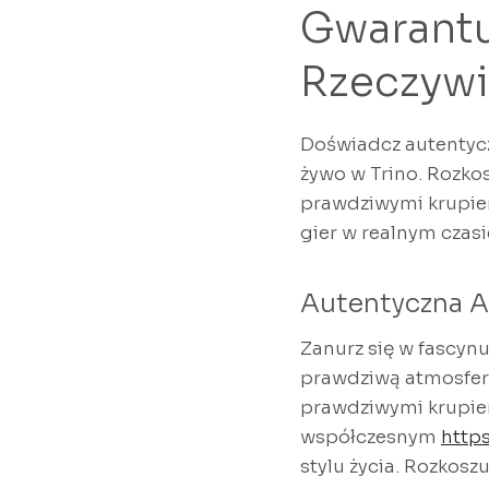
Gwarantu
Rzeczyw
Doświadcz autentycz
żywo w Trino. Rozko
prawdziwymi krupie
gier w realnym czasi
Autentyczna A
Zanurz się w fascynu
prawdziwą atmosferę
prawdziwymi krupie
współczesnym
http
stylu życia. Rozkoszu