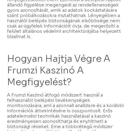
állandó figyelése megengedi az rendellenességek
gyors azonosítását, amik az adatok kockáztatására
szánt próbálkozásokra mutathatnak. Lényegében a
használói belépés biztonságának elsőbbsége nem
csak az ügyfelek információit óvja, de megerősíti a
felület általános védelmi architektúrájába helyezett
bizalmat is.
Hogyan Hajtja Végre A
Frumzi Kaszinó A
Megfigyelést?
A Frumzi Kaszinó átfogó módszert használ a
felhasználói belépési tevékenységek
monitorozására, ami a azonnali analízisre és a korábbi
információk áttekintésére is összpontosít. Erős
adatelemzési technikák használatával a kaszinó
eredményesen azonosíthatja és enyhítheti a
biztonsági réseket. Eme a többrétegű módszer