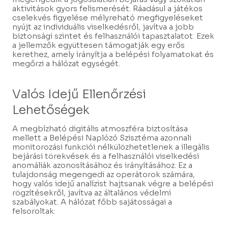
aktivitások gyors felismerését. Ráadásul a játékos
cselekvés figyelése mélyreható megfigyeléseket
nyújt az individuális viselkedésről, javítva a jobb
biztonsági szintet és felhasználói tapasztalatot. Ezek
a jellemzők együttesen támogatják egy erős
kerethez, amely irányítja a belépési folyamatokat és
megőrzi a hálózat egységét.
Valós Idejű Ellenőrzési
Lehetőségek
A megbízható digitális atmoszféra biztosítása
mellett a Belépési Naplózó Szisztéma azonnali
monitorozási funkciói nélkülözhetetlenek a illegális
bejárási törekvések és a felhasználói viselkedési
anomáliák azonosításához és irányításához. Ez a
tulajdonság megengedi az operátorok számára,
hogy valós idejű analízist hajtsanak végre a belépési
rögzítésekről, javítva az általános védelmi
szabályokat. A hálózat főbb sajátosságai a
felsoroltak: