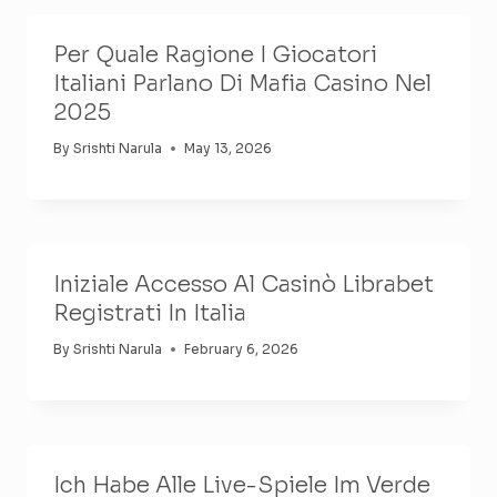
Per Quale Ragione I Giocatori
Italiani Parlano Di Mafia Casino Nel
2025
By
Srishti Narula
May 13, 2026
Iniziale Accesso Al Casinò Librabet
Registrati In Italia
By
Srishti Narula
February 6, 2026
Ich Habe Alle Live-Spiele Im Verde