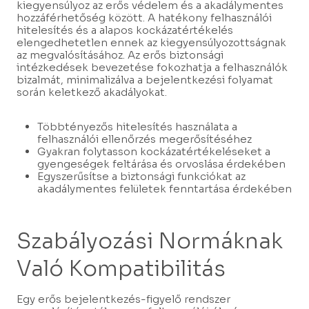
kiegyensúlyoz az erős védelem és a akadálymentes
hozzáférhetőség között. A hatékony felhasználói
hitelesítés és a alapos kockázatértékelés
elengedhetetlen ennek az kiegyensúlyozottságnak
az megvalósításához. Az erős biztonsági
intézkedések bevezetése fokozhatja a felhasználók
bizalmát, minimalizálva a bejelentkezési folyamat
során keletkező akadályokat.
Többtényezős hitelesítés használata a
felhasználói ellenőrzés megerősítéséhez
Gyakran folytasson kockázatértékeléseket a
gyengeségek feltárása és orvoslása érdekében
Egyszerűsítse a biztonsági funkciókat az
akadálymentes felületek fenntartása érdekében
Szabályozási Normáknak
Való Kompatibilitás
Egy erős bejelentkezés-figyelő rendszer