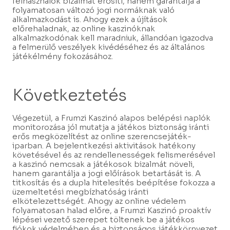
felhasználók bizalmát erősíti, hanem garantálja a
folyamatosan változó jogi normáknak való
alkalmazkodást is. Ahogy ezek a újítások
előrehaladnak, az online kaszinóknak
alkalmazkodónak kell maradniuk, állandóan igazodva
a felmerülő veszélyek kivédéséhez és az általános
játékélmény fokozásához.
Következtetés
Végezetül, a Frumzi Kaszinó alapos belépési naplók
monitorozása jól mutatja a játékos biztonság iránti
erős megközelítést az online szerencsejáték-
iparban. A bejelentkezési aktivitások hatékony
követésével és az rendellenességek felismerésével
a kaszinó nemcsak a játékosok bizalmát növeli,
hanem garantálja a jogi előírások betartását is. A
titkosítás és a dupla hitelesítés beépítése fokozza a
üzemeltetési megbízhatóság iránti
elkötelezettségét. Ahogy az online védelem
folyamatosan halad előre, a Frumzi Kaszinó proaktív
lépései vezető szerepet töltenek be a játékos
fiókok védelmében és a biztonságos játékkörnyezet