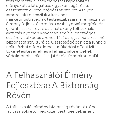
felismerhetik a játékmenettel kapcsolatos
előnyöket, a látogatások gyakoriságát és az
összesített elköteleződési szinteket. Az ilyen
ismeretek felkészítik a kaszinókat a
marketingstratégiák testreszabására, a felhasználói
élmény fejlesztésére és a szabályozási megfelelés
garantálására. Továbbá a hatékony felhasználói
aktivitás nyomon követése segít a lehetséges
csalárd viselkedés azonosításában, javítva a kaszinó
biztonsági struktúráját. Összességében ez a funkció
nélkülözhetetlen eleme a működési effektivitás
tökéletesítésének és a felhasználói érdekek
védelmének a digitális játékplatformokon belül.
A Felhasználói Élmény
Fejlesztése A Biztonság
Révén
A felhasználói élmény biztonság révén történő
javítása sokrétű megközelítést igényel, amely