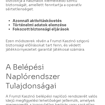
biztosítja a használók kiemelkedő szintű
biztonságát, amellett fenntartja a operatív
sértetlenséget.
Azonnali aktivitáskövetés
Történelmi adatok elemzése
Fokozott biztonsági eljárások
Ezen módszerek révén a Frumzi Kaszinó szigorú
biztonsági előírásokat tart fenn, és védett
játékkörnyezetet garantál játékosai számára.
A Belépési
Naplórendszer
Tulajdonságai
A Frumzi Kaszinó belépési naplózó rendszerét valós
idejű megfigyelési lehetőségei jellemzik, amelyek
megengedik a jogosulatlan bejárás vagy szokatlan