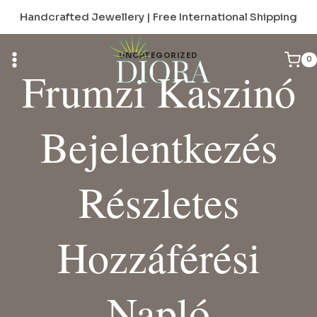
Skip
Handcrafted Jewellery | Free International Shipping
to
content
UNCATEGORIZED
0
Frumzi Kaszinó
Bejelentkezés
Részletes
Hozzáférési
Napló