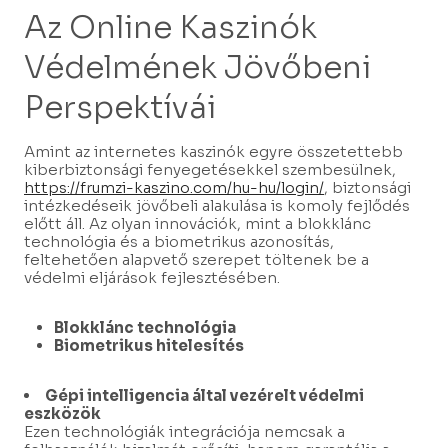
Az Online Kaszinók
Védelmének Jövőbeni
Perspektívái
Amint az internetes kaszinók egyre összetettebb
kiberbiztonsági fenyegetésekkel szembesülnek,
https://frumzi-kaszino.com/hu-hu/login/
, biztonsági
intézkedéseik jövőbeli alakulása is komoly fejlődés
előtt áll. Az olyan innovációk, mint a blokklánc
technológia és a biometrikus azonosítás,
feltehetően alapvető szerepet töltenek be a
védelmi eljárások fejlesztésében.
Blokklánc technológia
Biometrikus hitelesítés
Gépi intelligencia által vezérelt védelmi
eszközök
Ezen technológiák integrációja nemcsak a