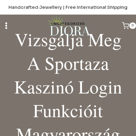
Skip
Handcrafted Jewellery | Free International Shipping
to
content
UNCATEGORIZED
0
Vizsgálja Meg
A Sportaza
Kaszinó Login
Funkcióit
Magyarország