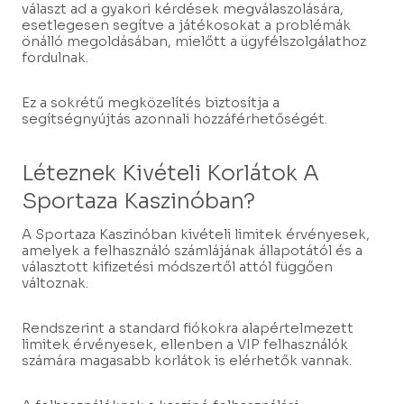
választ ad a gyakori kérdések megválaszolására,
esetlegesen segítve a játékosokat a problémák
önálló megoldásában, mielőtt a ügyfélszolgálathoz
fordulnak.
Ez a sokrétű megközelítés biztosítja a
segítségnyújtás azonnali hozzáférhetőségét.
Léteznek Kivételi Korlátok A
Sportaza Kaszinóban?
A Sportaza Kaszinóban kivételi limitek érvényesek,
amelyek a felhasználó számlájának állapotától és a
választott kifizetési módszertől attól függően
változnak.
Rendszerint a standard fiókokra alapértelmezett
limitek érvényesek, ellenben a VIP felhasználók
számára magasabb korlátok is elérhetők vannak.