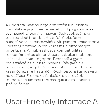
A Sportaza Kaszinó bejelentkezési funkcióinak
vizsgálata egy jól megtervezett,
https://sportaza-
casino.eu/hu/login/
, a magyar játékosok számára
testreszabott rendszert tár fel. A platform
hangsúlyozza a felhasználóbarát jelleget, miközben a
korszerű protokollokon keresztül a biztonságot
prioritizálja. A multieszközös kompatibilitás
zökkenőmentes élményt garantál, akár mobilon,
akár asztali számítógépen. Ezenkívül a gyors
regisztráció és a jelszó-helyreállítás javítja a
hozzáférhetőséget. De ami valóban kiemeli ezt a
kaszinót, az a felhasználói fiókok biztonságához való
hozzáállása. Ezeknek a funkcióknak a további
felfedezése kiemeli fontosságukat a mai online
játékvilágban.
User-Friendly Interface A