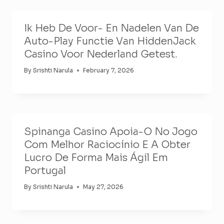
Ik Heb De Voor- En Nadelen Van De
Auto-Play Functie Van HiddenJack
Casino Voor Nederland Getest.
By
Srishti Narula
February 7, 2026
Spinanga Casino Apoia-O No Jogo
Com Melhor Raciocínio E A Obter
Lucro De Forma Mais Ágil Em
Portugal
By
Srishti Narula
May 27, 2026