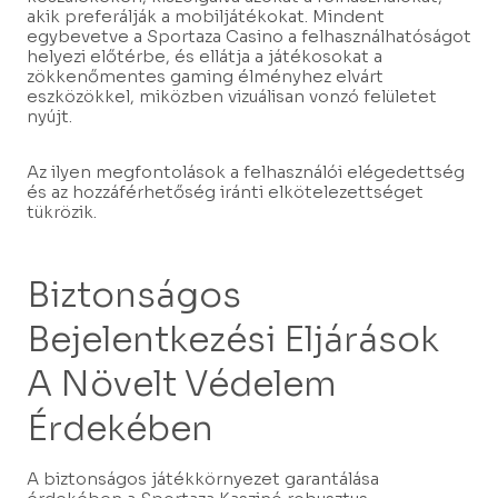
akik preferálják a mobiljátékokat. Mindent
egybevetve a Sportaza Casino a felhasználhatóságot
helyezi előtérbe, és ellátja a játékosokat a
zökkenőmentes gaming élményhez elvárt
eszközökkel, miközben vizuálisan vonzó felületet
nyújt.
Az ilyen megfontolások a felhasználói elégedettség
és az hozzáférhetőség iránti elkötelezettséget
tükrözik.
Biztonságos
Bejelentkezési Eljárások
A Növelt Védelem
Érdekében
A biztonságos játékkörnyezet garantálása