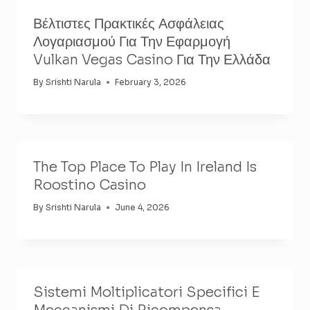
Βέλτιστες Πρακτικές Ασφάλειας
Λογαριασμού Για Την Εφαρμογή
Vulkan Vegas Casino Για Την Ελλάδα
By
Srishti Narula
February 3, 2026
The Top Place To Play In Ireland Is
Roostino Casino
By
Srishti Narula
June 4, 2026
Sistemi Moltiplicatori Specifici E