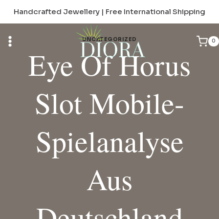
Skip
Handcrafted Jewellery | Free International Shipping
to
content
UNCATEGORIZED
0
Eye Of Horus
Slot Mobile-
Spielanalyse
Aus
Deutschland