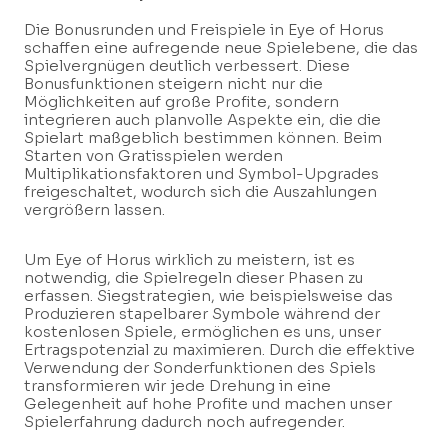
Die Bonusrunden und Freispiele in Eye of Horus
schaffen eine aufregende neue Spielebene, die das
Spielvergnügen deutlich verbessert. Diese
Bonusfunktionen steigern nicht nur die
Möglichkeiten auf große Profite, sondern
integrieren auch planvolle Aspekte ein, die die
Spielart maßgeblich bestimmen können. Beim
Starten von Gratisspielen werden
Multiplikationsfaktoren und Symbol-Upgrades
freigeschaltet, wodurch sich die Auszahlungen
vergrößern lassen.
Um Eye of Horus wirklich zu meistern, ist es
notwendig, die Spielregeln dieser Phasen zu
erfassen. Siegstrategien, wie beispielsweise das
Produzieren stapelbarer Symbole während der
kostenlosen Spiele, ermöglichen es uns, unser
Ertragspotenzial zu maximieren. Durch die effektive
Verwendung der Sonderfunktionen des Spiels
transformieren wir jede Drehung in eine
Gelegenheit auf hohe Profite und machen unser
Spielerfahrung dadurch noch aufregender.