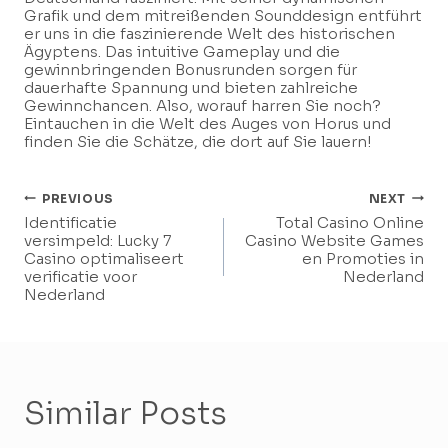
Grafik und dem mitreißenden Sounddesign entführt
er uns in die faszinierende Welt des historischen
Ägyptens. Das intuitive Gameplay und die
gewinnbringenden Bonusrunden sorgen für
dauerhafte Spannung und bieten zahlreiche
Gewinnchancen. Also, worauf harren Sie noch?
Eintauchen in die Welt des Auges von Horus und
finden Sie die Schätze, die dort auf Sie lauern!
Post
PREVIOUS
NEXT
Identificatie
Total Casino Online
Navigation
versimpeld: Lucky 7
Casino Website Games
Casino optimaliseert
en Promoties in
verificatie voor
Nederland
Nederland
Similar Posts