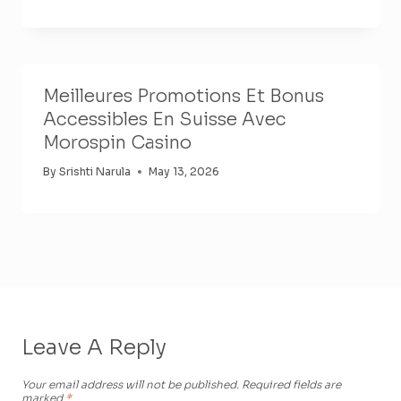
Meilleures Promotions Et Bonus
Accessibles En Suisse Avec
Morospin Casino
By
Srishti Narula
May 13, 2026
Leave A Reply
Your email address will not be published.
Required fields are
marked
*