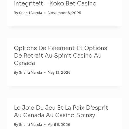
Integriteit – Koko Bet Casino
By
Srishti Narula
November 3, 2025
Options De Paiement Et Options
De Retrait Au Spinit Casino Au
Canada
By
Srishti Narula
May 13, 2026
Le Joie Du Jeu Et La Paix D’esprit
Au Canada Au Casino Spinsy
By
Srishti Narula
April 8, 2026