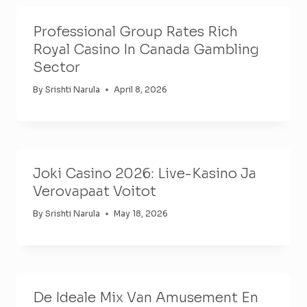
Professional Group Rates Rich
Royal Casino In Canada Gambling
Sector
By
Srishti Narula
April 8, 2026
Joki Casino 2026: Live-Kasino Ja
Verovapaat Voitot
By
Srishti Narula
May 18, 2026
De Ideale Mix Van Amusement En