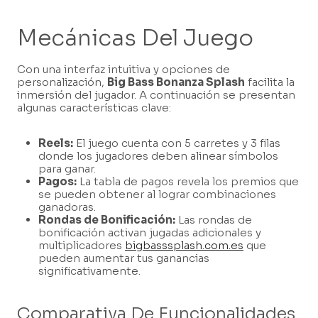
Mecánicas Del Juego
Con una interfaz intuitiva y opciones de
personalización,
Big Bass Bonanza Splash
facilita la
inmersión del jugador. A continuación se presentan
algunas características clave:
Reels:
El juego cuenta con 5 carretes y 3 filas
donde los jugadores deben alinear símbolos
para ganar.
Pagos:
La tabla de pagos revela los premios que
se pueden obtener al lograr combinaciones
ganadoras.
Rondas de Bonificación:
Las rondas de
bonificación activan jugadas adicionales y
multiplicadores
bigbasssplash.com.es
que
pueden aumentar tus ganancias
significativamente.
Comparativa De Funcionalidades