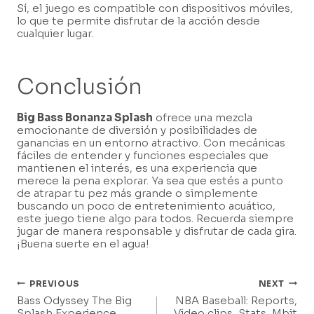
Sí, el juego es compatible con dispositivos móviles,
lo que te permite disfrutar de la acción desde
cualquier lugar.
Conclusión
Big Bass Bonanza Splash
ofrece una mezcla
emocionante de diversión y posibilidades de
ganancias en un entorno atractivo. Con mecánicas
fáciles de entender y funciones especiales que
mantienen el interés, es una experiencia que
merece la pena explorar. Ya sea que estés a punto
de atrapar tu pez más grande o simplemente
buscando un poco de entretenimiento acuático,
este juego tiene algo para todos. Recuerda siempre
jugar de manera responsable y disfrutar de cada gira.
¡Buena suerte en el agua!
Post
PREVIOUS
NEXT
Bass Odyssey The Big
NBA Baseball: Reports,
Splash Experience
Video clips, Stats, Mbit