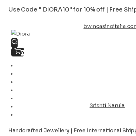
Skip
Use Code " DIORA10" for 10% off | Free Sh
to
content
bwincasinoitalia.co
Esplor
0
Casino
HOME
EARRINGS
Person
NECKLACES
RINGS
BRACELETS/ ARM CUFFS/ ANKLETS
By
Srishti Narula
Nov
ABOUT US
CONTACT US
Handcrafted Jewellery | Free International Ship