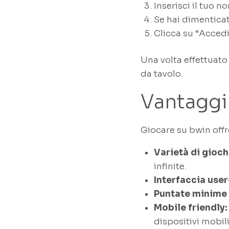
Inserisci il tuo 
Se hai dimenticato
Clicca su “Accedi
Una volta effettuato i
da tavolo.
Vantaggi
Giocare su bwin offr
Varietà di gioch
infinite.
Interfaccia user
Puntate minime 
Mobile friendly:
dispositivi mobili