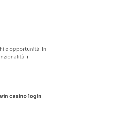
hi e opportunità. In
zionalità, i
win casino login
.