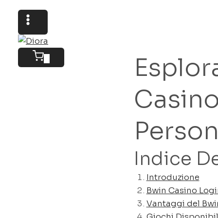
Esplor
0
Casino
Person
Indice D
Introduzione
Bwin Casino Logi
Vantaggi del Bwi
Giochi Disponibil