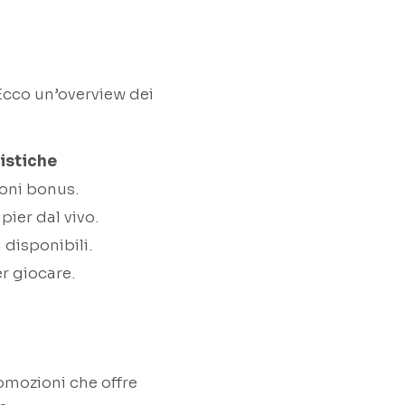
Ecco un’overview dei
istiche
ioni bonus.
pier dal vivo.
i disponibili.
r giocare.
omozioni che offre