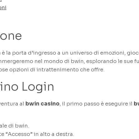
oni
ione
n
è la porta d’ingresso a un universo di emozioni, gioc
immergeremo nel mondo di bwin, esplorando le sue fun
se opzioni di intrattenimento che offre.
ino Login
vventura al
bwin casino
, il primo passo è eseguire il
b
iale di bwin.
te “Accesso” in alto a destra.