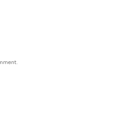
omment.