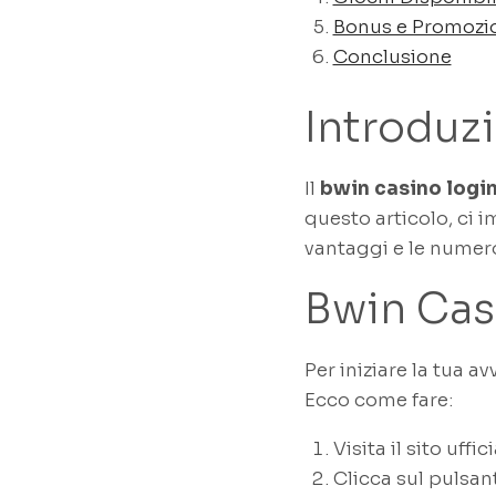
Bonus e Promozi
Conclusione
Introduz
Il
bwin casino logi
questo articolo, ci 
vantaggi e le numero
Bwin Cas
Per iniziare la tua a
Ecco come fare:
Visita il sito uffic
Clicca sul pulsan