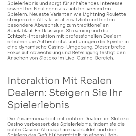
Spielerlebnis und sorgt für anhaltendes Interesse
sowohl bei Neulingen als auch bei versierten
Spielern. Neueste Varianten wie Lightning Roulette
steigern die Attraktivität zusätzlich und bieten
besondere Abwechslung zum traditionellen
Spielablauf. Erstklassiges Streaming und die
Echtzeit-Interaktion mit professionellen Dealern
erhöhen die Authentizität und bringen die Spieler in
eine dynamische Casino-Umgebung. Dieser breite
Fokus auf Abwechslung und Beteiligung festigt den
Ansehen von Slotexo im Live-Casino-Bereich.
Interaktion Mit Realen
Dealern: Steigern Sie Ihr
Spielerlebnis
Die Zusammenarbeit mit echten Dealern im Slotexo
Casino verbessert das Spielerlebnis, indem sie die
echte Casino-Atmosphäre nachbildet und den
Spielern das Gefühl übermittelt, in einem High-