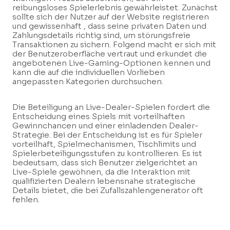
reibungsloses Spielerlebnis gewährleistet. Zunächst
sollte sich der Nutzer auf der Website registrieren
und gewissenhaft , dass seine privaten Daten und
Zahlungsdetails richtig sind, um störungsfreie
Transaktionen zu sichern. Folgend macht er sich mit
der Benutzeroberfläche vertraut und erkundet die
angebotenen Live-Gaming-Optionen kennen und
kann die auf die individuellen Vorlieben
angepassten Kategorien durchsuchen.
Die Beteiligung an Live-Dealer-Spielen fordert die
Entscheidung eines Spiels mit vorteilhaften
Gewinnchancen und einer einladenden Dealer-
Strategie. Bei der Entscheidung ist es für Spieler
vorteilhaft, Spielmechanismen, Tischlimits und
Spielerbeteiligungsstufen zu kontrollieren. Es ist
bedeutsam, dass sich Benutzer zielgerichtet an
Live-Spiele gewöhnen, da die Interaktion mit
qualifizierten Dealern lebensnahe strategische
Details bietet, die bei Zufallszahlengenerator oft
fehlen.