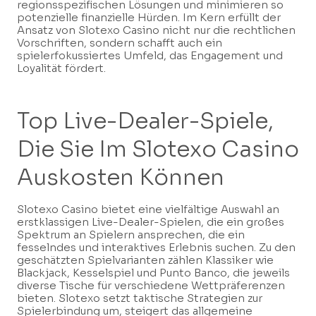
regionsspezifischen Lösungen und minimieren so
potenzielle finanzielle Hürden. Im Kern erfüllt der
Ansatz von Slotexo Casino nicht nur die rechtlichen
Vorschriften, sondern schafft auch ein
spielerfokussiertes Umfeld, das Engagement und
Loyalität fördert.
Top Live-Dealer-Spiele,
Die Sie Im Slotexo Casino
Auskosten Können
Slotexo Casino bietet eine vielfältige Auswahl an
erstklassigen Live-Dealer-Spielen, die ein großes
Spektrum an Spielern ansprechen, die ein
fesselndes und interaktives Erlebnis suchen. Zu den
geschätzten Spielvarianten zählen Klassiker wie
Blackjack, Kesselspiel und Punto Banco, die jeweils
diverse Tische für verschiedene Wettpräferenzen
bieten. Slotexo setzt taktische Strategien zur
Spielerbindung um, steigert das allgemeine