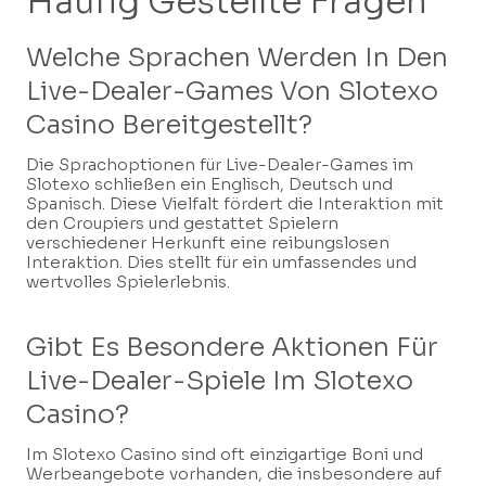
Häufig Gestellte Fragen
Welche Sprachen Werden In Den
Live-Dealer-Games Von Slotexo
Casino Bereitgestellt?
Die Sprachoptionen für Live-Dealer-Games im
Slotexo schließen ein Englisch, Deutsch und
Spanisch. Diese Vielfalt fördert die Interaktion mit
den Croupiers und gestattet Spielern
verschiedener Herkunft eine reibungslosen
Interaktion. Dies stellt für ein umfassendes und
wertvolles Spielerlebnis.
Gibt Es Besondere Aktionen Für
Live-Dealer-Spiele Im Slotexo
Casino?
Im Slotexo Casino sind oft einzigartige Boni und
Werbeangebote vorhanden, die insbesondere auf