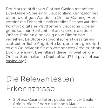
Der Markteintritt von Slotexo Casino mit seinen
Live-Dealer-Spielen in Deutschland kennzeichnet
einen wichtigen Wandel im Online-Gaming. Hier
vereint die Echtheit traditioneller Casinos auf den
Komfort digitaler Plattformen. Deutsche Spieler
genießen nun Echtzeit-Interaktionen, die dem
Online-Spielen eine völlig neue Dimension
verleihen. Da Slotexo sowohl auf erstklassige als
auch auf örtliche Angebote konzentriert, generiert
es die Grundlagen für ein verändertes Spielerlebnis.
Doch wie exakt beeinflusst diese Innovation die
Online-Spielhallen in Deutschland?
https://slotexo-
casino.org/
Die Relevantesten
Erkenntnisse
Slotexo Casino liefert packende Live-Dealer-
Spiele, die auf den deutschen Markt