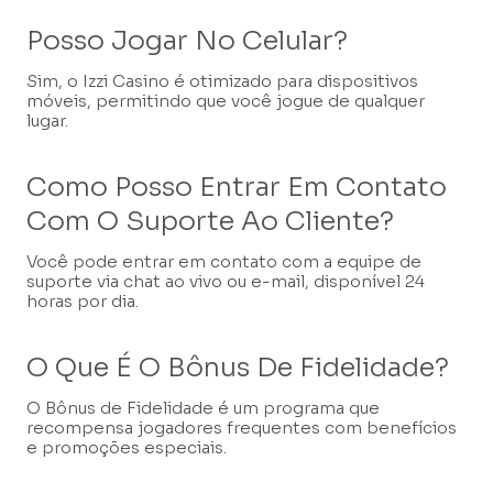
Posso Jogar No Celular?
Sim, o Izzi Casino é otimizado para dispositivos
móveis, permitindo que você jogue de qualquer
lugar.
Como Posso Entrar Em Contato
Com O Suporte Ao Cliente?
Você pode entrar em contato com a equipe de
suporte via chat ao vivo ou e-mail, disponível 24
horas por dia.
O Que É O Bônus De Fidelidade?
O Bônus de Fidelidade é um programa que
recompensa jogadores frequentes com benefícios
e promoções especiais.