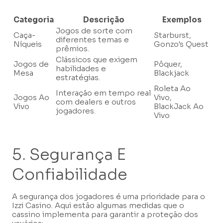
Categoria
Descrição
Exemplos
Jogos de sorte com
Caça-
Starburst,
diferentes temas e
Níqueis
Gonzo's Quest
prêmios.
Clássicos que exigem
Jogos de
Pôquer,
habilidades e
Mesa
Blackjack
estratégias.
Roleta Ao
Interação em tempo real
Jogos Ao
Vivo,
com dealers e outros
Vivo
BlackJack Ao
jogadores.
Vivo
5. Segurança E
Confiabilidade
A segurança dos jogadores é uma prioridade para o
Izzi Casino. Aqui estão algumas medidas que o
cassino implementa para garantir a proteção dos