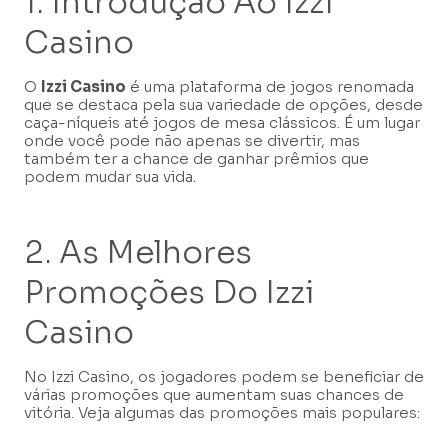
1. Introdução Ao Izzi
Casino
O
Izzi Casino
é uma plataforma de jogos renomada
que se destaca pela sua variedade de opções, desde
caça-níqueis até jogos de mesa clássicos. É um lugar
onde você pode não apenas se divertir, mas
também ter a chance de ganhar prêmios que
podem mudar sua vida.
2. As Melhores
Promoções Do Izzi
Casino
No Izzi Casino, os jogadores podem se beneficiar de
várias promoções que aumentam suas chances de
vitória. Veja algumas das promoções mais populares: