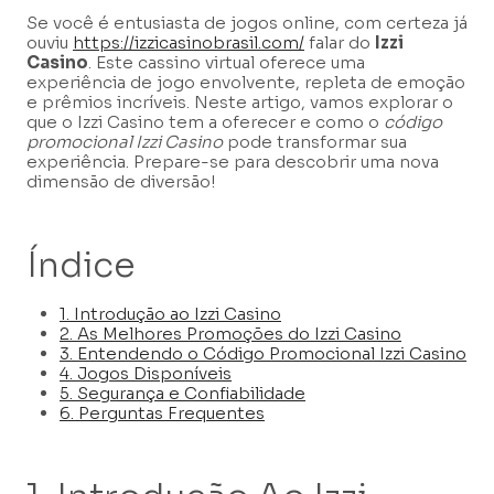
Se você é entusiasta de jogos online, com certeza já
ouviu
https://izzicasinobrasil.com/
falar do
Izzi
Casino
. Este cassino virtual oferece uma
experiência de jogo envolvente, repleta de emoção
e prêmios incríveis. Neste artigo, vamos explorar o
que o Izzi Casino tem a oferecer e como o
código
promocional Izzi Casino
pode transformar sua
experiência. Prepare-se para descobrir uma nova
dimensão de diversão!
Índice
1. Introdução ao Izzi Casino
2. As Melhores Promoções do Izzi Casino
3. Entendendo o Código Promocional Izzi Casino
4. Jogos Disponíveis
5. Segurança e Confiabilidade
6. Perguntas Frequentes