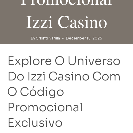
Izzi Casino
By
Srishti Narula
December 15, 2025
Explore O Universo
Do Izzi Casino Com
O Código
Promocional
Exclusivo