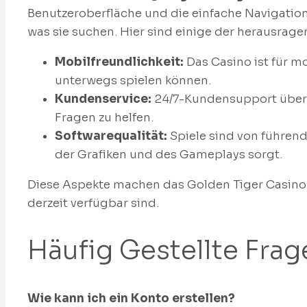
Benutzeroberfläche und die einfache Navigation 
was sie suchen. Hier sind einige der herausrag
Mobilfreundlichkeit:
Das Casino ist für m
unterwegs spielen können.
Kundenservice:
24/7-Kundensupport über L
Fragen zu helfen.
Softwarequalität:
Spiele sind von führend
der Grafiken und des Gameplays sorgt.
Diese Aspekte machen das Golden Tiger Casino 
derzeit verfügbar sind.
Häufig Gestellte Frag
Wie kann ich ein Konto erstellen?