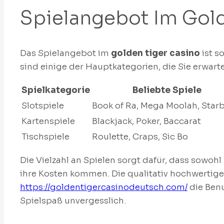
Spielangebot Im Gold
Das Spielangebot im
golden tiger casino
ist s
sind einige der Hauptkategorien, die Sie erwart
Spielkategorie
Beliebte Spiele
Slotspiele
Book of Ra, Mega Moolah, Star
Kartenspiele
Blackjack, Poker, Baccarat
Tischspiele
Roulette, Craps, Sic Bo
Die Vielzahl an Spielen sorgt dafür, dass sowohl
ihre Kosten kommen. Die qualitativ hochwertig
https://goldentigercasinodeutsch.com/
die Benu
Spielspaß unvergesslich.