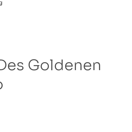
g
Des Goldenen
o