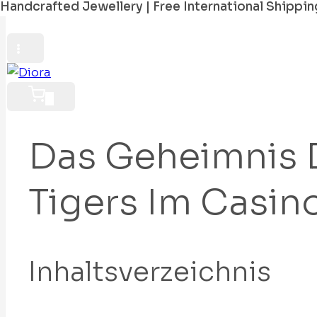
Handcrafted Jewellery | Free International Shippin
0
Das Geheimnis 
Tigers Im Casin
Inhaltsverzeichnis