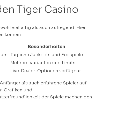
en Tiger Casino
owohl vielfältig als auch aufregend. Hier
en können:
Besonderheiten
burst
Tägliche Jackpots und Freispiele
Mehrere Varianten und Limits
Live-Dealer-Optionen verfügbar
 Anfänger als auch erfahrene Spieler auf
en Grafiken und
tzerfreundlichkeit der Spiele machen den