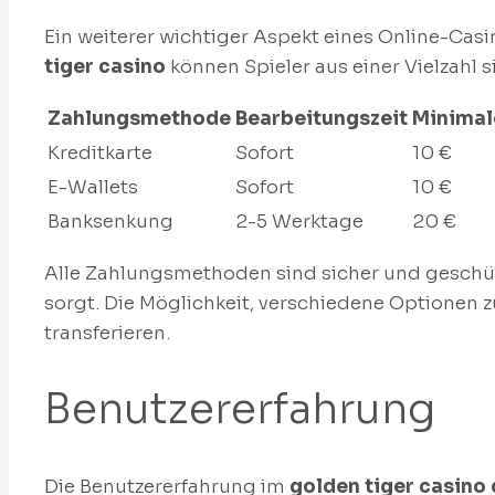
Ein weiterer wichtiger Aspekt eines Online-Ca
tiger casino
können Spieler aus einer Vielzahl 
Zahlungsmethode
Bearbeitungszeit
Minimal
Kreditkarte
Sofort
10 €
E-Wallets
Sofort
10 €
Banksenkung
2-5 Werktage
20 €
Alle Zahlungsmethoden sind sicher und geschütz
sorgt. Die Möglichkeit, verschiedene Optionen z
transferieren.
Benutzererfahrung
Die Benutzererfahrung im
golden tiger casino