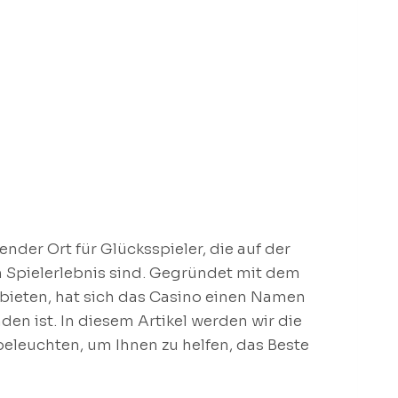
ender Ort für Glücksspieler, die auf der
 Spielerlebnis sind. Gegründet mit dem
u bieten, hat sich das Casino einen Namen
en ist. In diesem Artikel werden wir die
eleuchten, um Ihnen zu helfen, das Beste