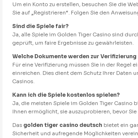
Um ein Konto zu erstellen, besuchen Sie die We
Sie auf „Registrieren“. Folgen Sie den Anweisun
Sind die Spiele fair?
Ja, alle Spiele im Golden Tiger Casino sind du
geprüft, um faire Ergebnisse zu gewährleisten.
Welche Dokumente werden zur Verifizierung
Für eine Verifizierung müssen Sie in der Regel
einreichen. Dies dient dem Schutz Ihrer Daten 
Casinos.
Kann ich die Spiele kostenlos spielen?
Ja, die meisten Spiele im Golden Tiger Casino b
Ihnen ermöglicht, sie auszuprobieren, bevor Sie
Das
golden tiger casino deutsch
bietet ein ga
Sicherheit und aufregende Möglichkeiten vereint.