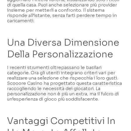
di quella casa. Puoi anche selezionare più provider
insieme per metterli a confronto. Il sistema
risponde all’istante, senza farti perdere tempo in
caricamenti.
Una Diversa Dimensione
Della Personalizzazione
I recenti strumenti oltrepassano le basilari
categorie. Ora gli utenti integrano criteri vari per
realizzare una selezione che rispecchia i loro gusti.
Scooore Casino ha progettato questa caratteristica
raccogliendo le necessità dei giocatori. La
personalizzazione non è più un extra, ma il fulcro di
un’esperienza di gioco più soddisfacente.
Vantaggi Competitivi In