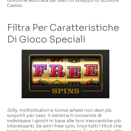
direzione adottata dal team di sviluppo di Scooore
Casino.
Filtra Per Caratteristiche
Di Gioco Speciali
Jolly, moltiplicatori e bonus wheel non devi più
scoprirli per caso. Il sistema ti consente di
individuare i giochi in base alle loro meccaniche più
interessanti. Se ami i free spin, trovi tutti i titoli che