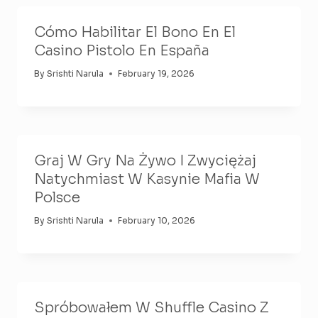
Cómo Habilitar El Bono En El
Casino Pistolo En España
By
Srishti Narula
February 19, 2026
Graj W Gry Na Żywo I Zwyciężaj
Natychmiast W Kasynie Mafia W
Polsce
By
Srishti Narula
February 10, 2026
Spróbowałem W Shuffle Casino Z