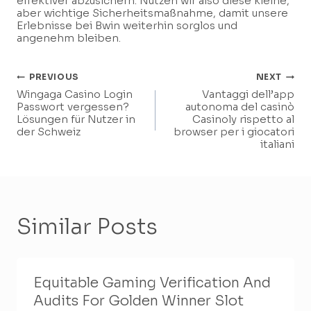
effektiver abzusichern. Nutzen wir also diese kleine,
aber wichtige Sicherheitsmaßnahme, damit unsere
Erlebnisse bei Bwin weiterhin sorglos und
angenehm bleiben.
Post
PREVIOUS
NEXT
Wingaga Casino Login
Vantaggi dell’app
Navigation
Passwort vergessen?
autonoma del casinò
Lösungen für Nutzer in
Casinoly rispetto al
der Schweiz
browser per i giocatori
italiani
Similar Posts
Equitable Gaming Verification And
Audits For Golden Winner Slot