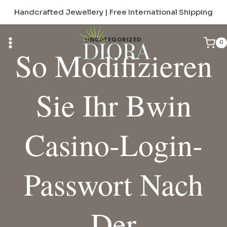
Skip
Handcrafted Jewellery | Free International Shipping
to
content
UNCATEGORIZED
0
So Modifizieren
Sie Ihr Bwin
Casino-Login-
Passwort Nach
Der